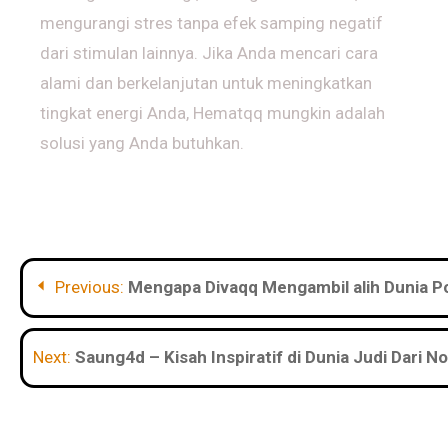
mengurangi stres tanpa efek samping negatif
dari stimulan lainnya. Jika Anda mencari cara
alami dan berkelanjutan untuk meningkatkan
tingkat energi Anda, Hematqq mungkin adalah
solusi yang Anda butuhkan.
Post
Previous:
Mengapa Divaqq Mengambil alih Dunia P
navigation
Next:
Saung4d – Kisah Inspiratif di Dunia Judi Dari N