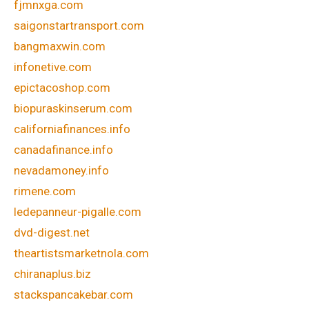
fjmnxga.com
saigonstartransport.com
bangmaxwin.com
infonetive.com
epictacoshop.com
biopuraskinserum.com
californiafinances.info
canadafinance.info
nevadamoney.info
rimene.com
ledepanneur-pigalle.com
dvd-digest.net
theartistsmarketnola.com
chiranaplus.biz
stackspancakebar.com