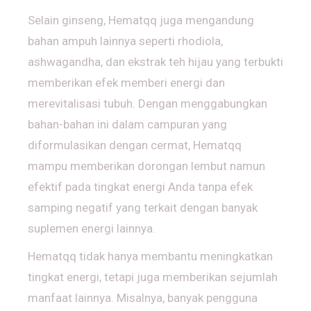
Selain ginseng, Hematqq juga mengandung
bahan ampuh lainnya seperti rhodiola,
ashwagandha, dan ekstrak teh hijau yang terbukti
memberikan efek memberi energi dan
merevitalisasi tubuh. Dengan menggabungkan
bahan-bahan ini dalam campuran yang
diformulasikan dengan cermat, Hematqq
mampu memberikan dorongan lembut namun
efektif pada tingkat energi Anda tanpa efek
samping negatif yang terkait dengan banyak
suplemen energi lainnya.
Hematqq tidak hanya membantu meningkatkan
tingkat energi, tetapi juga memberikan sejumlah
manfaat lainnya. Misalnya, banyak pengguna