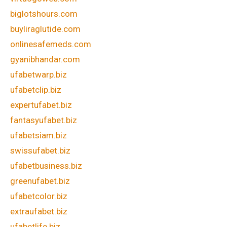
biglotshours.com
buyliraglutide.com
onlinesafemeds.com
gyanibhandar.com
ufabetwarp.biz
ufabetclip.biz
expertufabet.biz
fantasyufabet.biz
ufabetsiam.biz
swissufabet.biz
ufabetbusiness.biz
greenufabet.biz
ufabetcolor.biz
extraufabet.biz
ufabetlife.biz