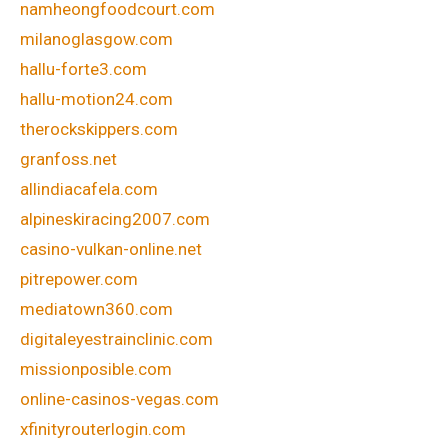
namheongfoodcourt.com
milanoglasgow.com
hallu-forte3.com
hallu-motion24.com
therockskippers.com
granfoss.net
allindiacafela.com
alpineskiracing2007.com
casino-vulkan-online.net
pitrepower.com
mediatown360.com
digitaleyestrainclinic.com
missionposible.com
online-casinos-vegas.com
xfinityrouterlogin.com