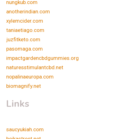
nungkub.com
anotherindian.com
xylemcider.com
taniaetiago.com
juzfitketo.com
pasomaga.com
impactgardencbdgummies.org
naturesstimulantcbd.net
nopalinaeuropa.com
biomagnify.net
Links
saucyukiah.com
beikastreet.net