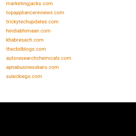
marketingjacks.com
topappliancereviews.com
trickytechupdates.com
hindiabhimaan.com
khabresach.com
thecbdblogs.com
autoresearchchemicals.com
apnabusinesskaro.com
suleckiego.com