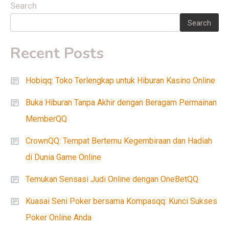
Search
Search
Recent Posts
Hobiqq: Toko Terlengkap untuk Hiburan Kasino Online
Buka Hiburan Tanpa Akhir dengan Beragam Permainan
MemberQQ
CrownQQ: Tempat Bertemu Kegembiraan dan Hadiah
di Dunia Game Online
Temukan Sensasi Judi Online dengan OneBetQQ
Kuasai Seni Poker bersama Kompasqq: Kunci Sukses
Poker Online Anda