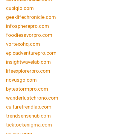
cubiqio.com
geeklifechronicle.com
infospherepro.com
foodiesavorpro.com
vortexohq.com
epicadventurepro.com
insightwavelab.com
lifeexplorerpro.com
novusgo.com
bytestormpro.com
wanderlustchrono.com
culturetrendlab.com
trendsensehub.com
ticktockenigma.com
eulerxr.com