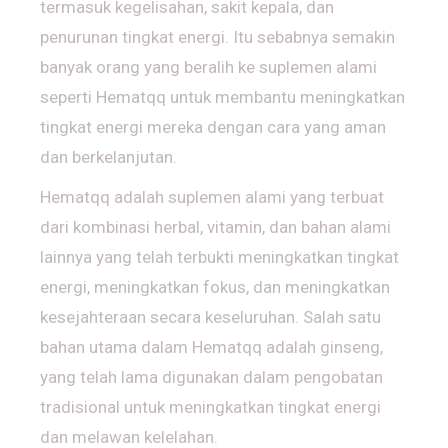
termasuk kegelisahan, sakit kepala, dan
penurunan tingkat energi. Itu sebabnya semakin
banyak orang yang beralih ke suplemen alami
seperti Hematqq untuk membantu meningkatkan
tingkat energi mereka dengan cara yang aman
dan berkelanjutan.
Hematqq adalah suplemen alami yang terbuat
dari kombinasi herbal, vitamin, dan bahan alami
lainnya yang telah terbukti meningkatkan tingkat
energi, meningkatkan fokus, dan meningkatkan
kesejahteraan secara keseluruhan. Salah satu
bahan utama dalam Hematqq adalah ginseng,
yang telah lama digunakan dalam pengobatan
tradisional untuk meningkatkan tingkat energi
dan melawan kelelahan.