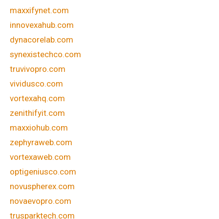
maxxifynet.com
innovexahub.com
dynacorelab.com
synexistechco.com
truvivopro.com
vividusco.com
vortexahq.com
zenithifyit.com
maxxiohub.com
zephyraweb.com
vortexaweb.com
optigeniusco.com
novuspherex.com
novaevopro.com
trusparktech.com