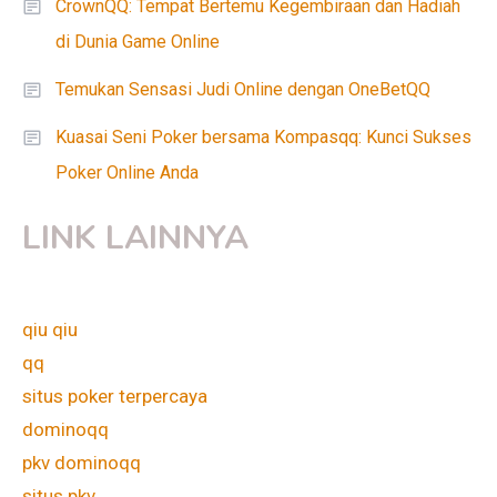
CrownQQ: Tempat Bertemu Kegembiraan dan Hadiah
di Dunia Game Online
Temukan Sensasi Judi Online dengan OneBetQQ
Kuasai Seni Poker bersama Kompasqq: Kunci Sukses
Poker Online Anda
LINK LAINNYA
qiu qiu
qq
situs poker terpercaya
dominoqq
pkv dominoqq
situs pkv