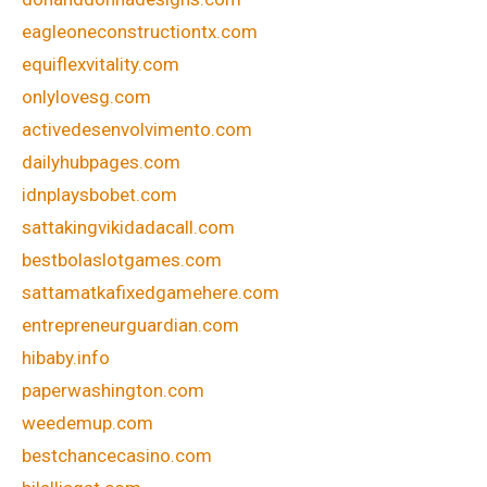
eagleoneconstructiontx.com
equiflexvitality.com
onlylovesg.com
activedesenvolvimento.com
dailyhubpages.com
idnplaysbobet.com
sattakingvikidadacall.com
bestbolaslotgames.com
sattamatkafixedgamehere.com
entrepreneurguardian.com
hibaby.info
paperwashington.com
weedemup.com
bestchancecasino.com