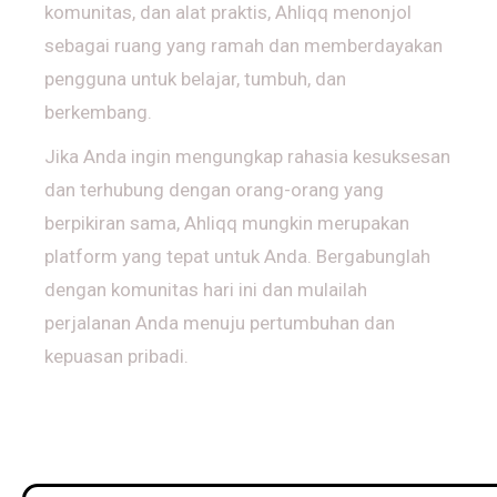
komunitas, dan alat praktis, Ahliqq menonjol
sebagai ruang yang ramah dan memberdayakan
pengguna untuk belajar, tumbuh, dan
berkembang.
Jika Anda ingin mengungkap rahasia kesuksesan
dan terhubung dengan orang-orang yang
berpikiran sama, Ahliqq mungkin merupakan
platform yang tepat untuk Anda. Bergabunglah
dengan komunitas hari ini dan mulailah
perjalanan Anda menuju pertumbuhan dan
kepuasan pribadi.
Post