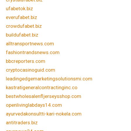
ufabetok.biz
everufabet.biz
crowdufabet.biz
buildufabet.biz
alltransportnews.com
fashiontrandsnews.com
bbcreporters.com
cryptocasinoguid.com
leadingedgemarketingsolutionsmi.com
kastratigeneralcontractinginc.co
bestwholesalenfljerseysshop.com
openlivinglabdays14.com
ayurvedakonsultti-kari-nokela.com
antitraders.biz