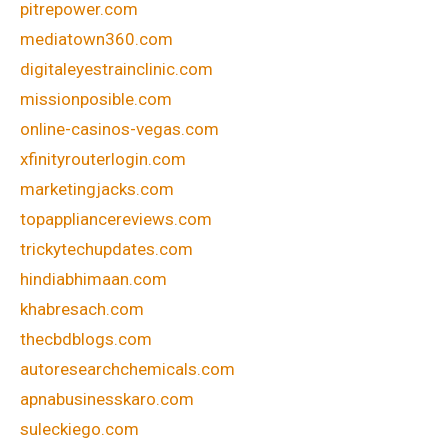
pitrepower.com
mediatown360.com
digitaleyestrainclinic.com
missionposible.com
online-casinos-vegas.com
xfinityrouterlogin.com
marketingjacks.com
topappliancereviews.com
trickytechupdates.com
hindiabhimaan.com
khabresach.com
thecbdblogs.com
autoresearchchemicals.com
apnabusinesskaro.com
suleckiego.com