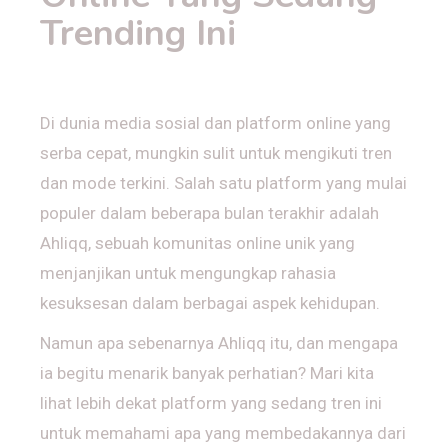
Trending Ini
Di dunia media sosial dan platform online yang
serba cepat, mungkin sulit untuk mengikuti tren
dan mode terkini. Salah satu platform yang mulai
populer dalam beberapa bulan terakhir adalah
Ahliqq, sebuah komunitas online unik yang
menjanjikan untuk mengungkap rahasia
kesuksesan dalam berbagai aspek kehidupan.
Namun apa sebenarnya Ahliqq itu, dan mengapa
ia begitu menarik banyak perhatian? Mari kita
lihat lebih dekat platform yang sedang tren ini
untuk memahami apa yang membedakannya dari