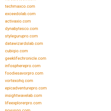
techmaxco.com
exceedolab.com
activaxio.com
dynabytesco.com
stylegurupro.com
datawizardslab.com
cubiqio.com
geeklifechronicle.com
infospherepro.com
foodiesavorpro.com
vortexohq.com
epicadventurepro.com
insightwavelab.com
lifeexplorerpro.com
novusgo.com