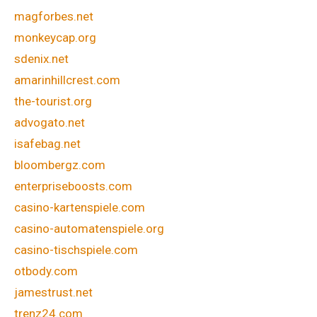
magforbes.net
monkeycap.org
sdenix.net
amarinhillcrest.com
the-tourist.org
advogato.net
isafebag.net
bloombergz.com
enterpriseboosts.com
casino-kartenspiele.com
casino-automatenspiele.org
casino-tischspiele.com
otbody.com
jamestrust.net
trenz24.com