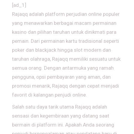
[ad_1]
Rajaqq adalah platform perjudian online populer
yang menawarkan berbagai macam permainan
kasino dan pilihan taruhan untuk dinikmati para
pemain. Dari permainan kartu tradisional seperti
poker dan blackjack hingga slot modern dan
taruhan olahraga, Rajaqq memiliki sesuatu untuk
semua orang. Dengan antarmuka yang ramah
pengguna, opsi pembayaran yang aman, dan
promosi menarik, Rajaqq dengan cepat menjadi
favorit di kalangan penjudi online.
Salah satu daya tarik utama Rajaqq adalah
sensasi dan kegembiraan yang datang saat
bermain di platform ini. Apakah Anda seorang
penjudi berpengalaman atau pendatang baru di