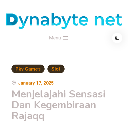
Skip
to
content
PKV Games: Panduan Bermain Poker di
Pelajari panduan bermain poker di situs terbaik
Situs Terbaik
Menu
dengan PKV Games. Tingkatkan kemampuan bermain
Anda dan raih kemenangan besar setiap hari.
Pkv Games
Slot
January 17, 2025
Menjelajahi Sensasi
Dan Kegembiraan
Rajaqq