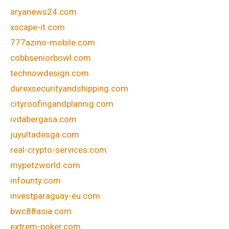
aryanews24.com
xscape-it.com
777azino-mobile.com
cobbseniorbowl.com
technowdesign.com
durexsecurityandshipping.com
cityroofingandplannig.com
ivdabergasa.com
juyultadesga.com
real-crypto-services.com
mypetzworld.com
infounty.com
investparaguay-eu.com
bwc88asia.com
extrem-poker.com