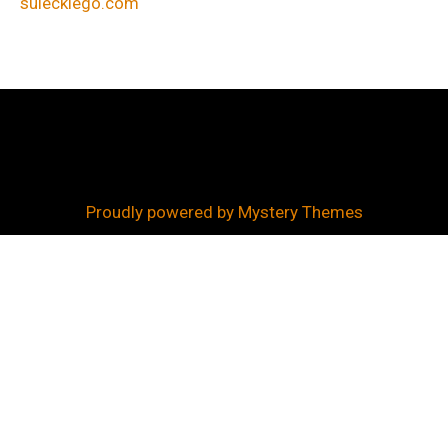
suleckiego.com
Proudly powered by Mystery Themes