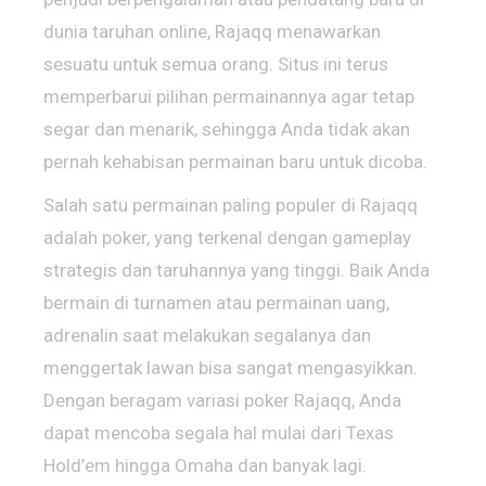
dunia taruhan online, Rajaqq menawarkan
sesuatu untuk semua orang. Situs ini terus
memperbarui pilihan permainannya agar tetap
segar dan menarik, sehingga Anda tidak akan
pernah kehabisan permainan baru untuk dicoba.
Salah satu permainan paling populer di Rajaqq
adalah poker, yang terkenal dengan gameplay
strategis dan taruhannya yang tinggi. Baik Anda
bermain di turnamen atau permainan uang,
adrenalin saat melakukan segalanya dan
menggertak lawan bisa sangat mengasyikkan.
Dengan beragam variasi poker Rajaqq, Anda
dapat mencoba segala hal mulai dari Texas
Hold’em hingga Omaha dan banyak lagi.