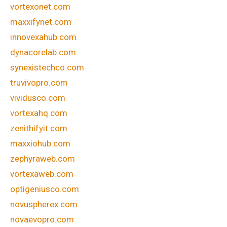
vortexonet.com
maxxifynet.com
innovexahub.com
dynacorelab.com
synexistechco.com
truvivopro.com
vividusco.com
vortexahq.com
zenithifyit.com
maxxiohub.com
zephyraweb.com
vortexaweb.com
optigeniusco.com
novuspherex.com
novaevopro.com