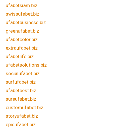
ufabetsiam.biz
swissufabet.biz
ufabetbusiness.biz
greenufabet.biz
ufabetcolor.biz
extraufabet.biz
ufabetlife.biz
ufabetsolutions.biz
socialufabet.biz
surfufabet.biz
ufabetbest.biz
sureufabet.biz
customufabet.biz
storyufabet.biz
epicufabet.biz