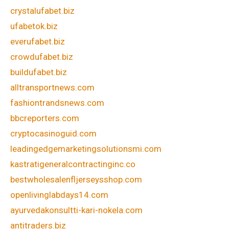
crystalufabet.biz
ufabetok.biz
everufabet.biz
crowdufabet.biz
buildufabet.biz
alltransportnews.com
fashiontrandsnews.com
bbcreporters.com
cryptocasinoguid.com
leadingedgemarketingsolutionsmi.com
kastratigeneralcontractinginc.co
bestwholesalenfljerseysshop.com
openlivinglabdays14.com
ayurvedakonsultti-kari-nokela.com
antitraders.biz