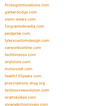
firstsigninnovations.com
garberdodge.com
swim-wears.com
forgrantedmedia.com
peolpstar.com
tylerscustomdesign.com
carworksonline.com
techtimesss.com
virylstore.com
motorstell.com
health150years.com
prescriptions-drug.org
technocrewsolution.com
viraltokvibes.com
vivianebritoimoveis.com