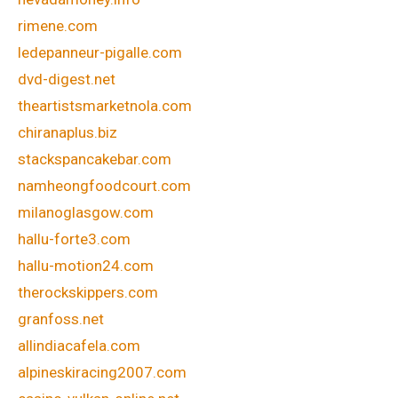
rimene.com
ledepanneur-pigalle.com
dvd-digest.net
theartistsmarketnola.com
chiranaplus.biz
stackspancakebar.com
namheongfoodcourt.com
milanoglasgow.com
hallu-forte3.com
hallu-motion24.com
therockskippers.com
granfoss.net
allindiacafela.com
alpineskiracing2007.com