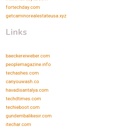
fortechday.com
getcaminorealestateusa.xyz
Links
baeckereiweber.com
peoplemagazine.info
techashes.com
canyouwash.co
havadisantalya.com
techdtimes.com
techieboot.com
gundembalikesir.com
itechar.com