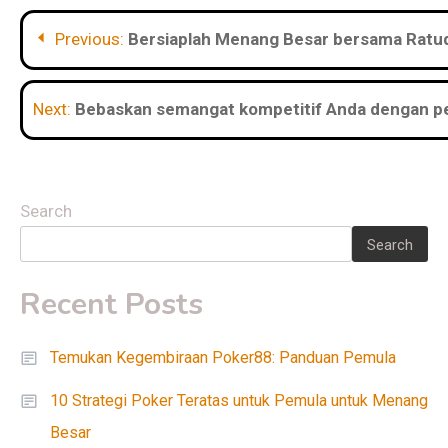
Post
Previous:
Bersiaplah Menang Besar bersama Ratu
navigation
Next:
Bebaskan semangat kompetitif Anda dengan p
Search
Search
Recent Posts
Temukan Kegembiraan Poker88: Panduan Pemula
10 Strategi Poker Teratas untuk Pemula untuk Menang
Besar