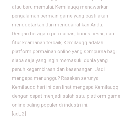
atau baru memulai, Kemilauqq menawarkan
pengalaman bermain game yang pasti akan
menggetarkan dan menggairahkan Anda.
Dengan beragam permainan, bonus besar, dan
fitur keamanan terbaik, Kemilauqq adalah
platform permainan online yang sempurna bagi
siapa saja yang ingin memasuki dunia yang
penuh kegembiraan dan kesenangan. Jadi
mengapa menunggu? Rasakan serunya
Kemilauqq hari ini dan lihat mengapa Kemilauqq
dengan cepat menjadi salah satu platform game
online paling populer di industri ini.
[ad_2]