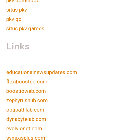
pkv dominoqq
situs pkv
pkv qq
situs pkv games
Links
educationalnewsupdates.com
flexiboostco.com
boostioweb.com
zephyrushub.com
optipathlab.com
dynabytelab.com
evolvionet.com
synexisplus.com