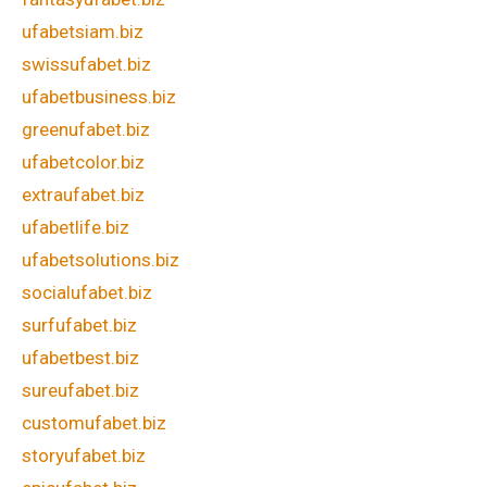
ufabetsiam.biz
swissufabet.biz
ufabetbusiness.biz
greenufabet.biz
ufabetcolor.biz
extraufabet.biz
ufabetlife.biz
ufabetsolutions.biz
socialufabet.biz
surfufabet.biz
ufabetbest.biz
sureufabet.biz
customufabet.biz
storyufabet.biz