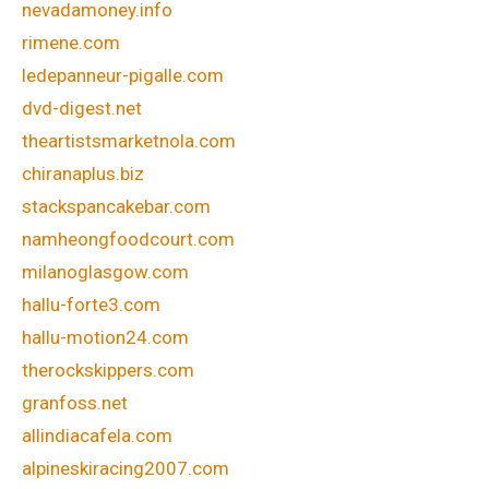
nevadamoney.info
rimene.com
ledepanneur-pigalle.com
dvd-digest.net
theartistsmarketnola.com
chiranaplus.biz
stackspancakebar.com
namheongfoodcourt.com
milanoglasgow.com
hallu-forte3.com
hallu-motion24.com
therockskippers.com
granfoss.net
allindiacafela.com
alpineskiracing2007.com