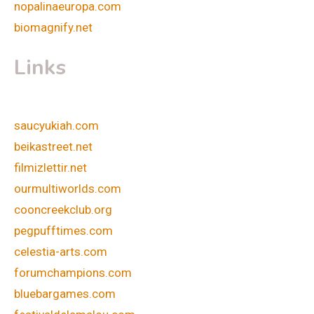
nopalinaeuropa.com
biomagnify.net
Links
saucyukiah.com
beikastreet.net
filmizlettir.net
ourmultiworlds.com
cooncreekclub.org
pegpufftimes.com
celestia-arts.com
forumchampions.com
bluebargames.com