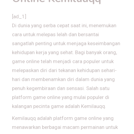
[ad_1]
Di dunia yang serba cepat saat ini, menemukan
cara untuk melepas lelah dan bersantai
sangatlah penting untuk menjaga keseimbangan
kehidupan kerja yang sehat. Bagi banyak orang,
game online telah menjadi cara populer untuk
melepaskan diri dari tekanan kehidupan sehari-
hari dan membenamkan diri dalam dunia yang
penuh kegembiraan dan sensasi. Salah satu
platform game online yang mulai populer di
kalangan pecinta game adalah Kemilauqq.
Kemilauqq adalah platform game online yang
menawarkan berbagai macam permainan untuk