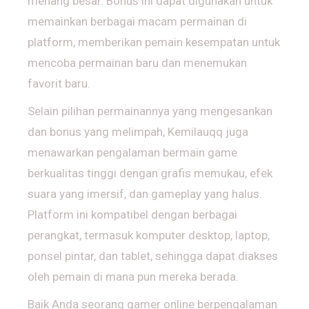
menang besar. Bonus ini dapat digunakan untuk
memainkan berbagai macam permainan di
platform, memberikan pemain kesempatan untuk
mencoba permainan baru dan menemukan
favorit baru.
Selain pilihan permainannya yang mengesankan
dan bonus yang melimpah, Kemilauqq juga
menawarkan pengalaman bermain game
berkualitas tinggi dengan grafis memukau, efek
suara yang imersif, dan gameplay yang halus.
Platform ini kompatibel dengan berbagai
perangkat, termasuk komputer desktop, laptop,
ponsel pintar, dan tablet, sehingga dapat diakses
oleh pemain di mana pun mereka berada.
Baik Anda seorang gamer online berpengalaman