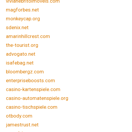
vivianebritoimoveis.com
magforbes.net
monkeycap.org
sdenix.net
amarinhillcrest.com
the-tourist.org
advogato.net
isafebag.net
bloombergz.com
enterpriseboosts.com
casino-kartenspiele.com
casino-automatenspiele.org
casino-tischspiele.com
otbody.com
jamestrust.net