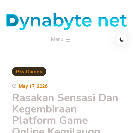
Skip
to
content
PKV Games: Panduan Bermain Poker di
Pelajari panduan bermain poker di situs terbaik
Situs Terbaik
Menu
dengan PKV Games. Tingkatkan kemampuan bermain
Anda dan raih kemenangan besar setiap hari.
Pkv Games
May 17, 2026
Rasakan Sensasi Dan
Kegembiraan
Platform Game
Online Kemilauqq