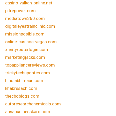
casino-vulkan-online.net
pitrepower.com
mediatown360.com
digitaleyestrainclinic.com
missionposible.com
online-casinos-vegas.com
xfinityrouterlogin.com
marketingjacks.com
topappliancereviews.com
trickytechupdates.com
hindiabhimaan.com
khabresach.com
thecbdblogs.com
autoresearchchemicals.com
apnabusinesskaro.com