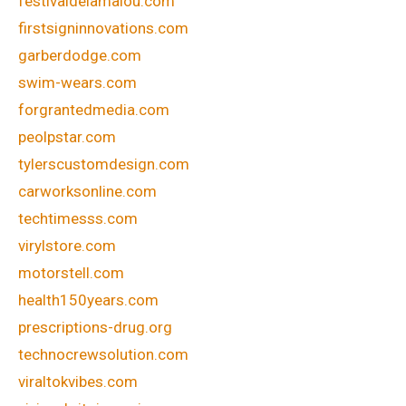
festivaldelamalou.com
firstsigninnovations.com
garberdodge.com
swim-wears.com
forgrantedmedia.com
peolpstar.com
tylerscustomdesign.com
carworksonline.com
techtimesss.com
virylstore.com
motorstell.com
health150years.com
prescriptions-drug.org
technocrewsolution.com
viraltokvibes.com