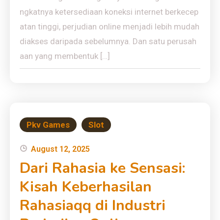
ngkatnya ketersediaan koneksi internet berkecep
atan tinggi, perjudian online menjadi lebih mudah
diakses daripada sebelumnya. Dan satu perusah
aan yang membentuk […]
Pkv Games
Slot
August 12, 2025
Dari Rahasia ke Sensasi:
Kisah Keberhasilan
Rahasiaqq di Industri