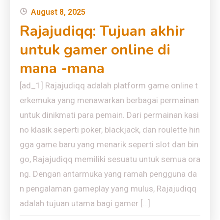
August 8, 2025
Rajajudiqq: Tujuan akhir
untuk gamer online di
mana -mana
[ad_1] Rajajudiqq adalah platform game online t
erkemuka yang menawarkan berbagai permainan
untuk dinikmati para pemain. Dari permainan kasi
no klasik seperti poker, blackjack, dan roulette hin
gga game baru yang menarik seperti slot dan bin
go, Rajajudiqq memiliki sesuatu untuk semua ora
ng. Dengan antarmuka yang ramah pengguna da
n pengalaman gameplay yang mulus, Rajajudiqq
adalah tujuan utama bagi gamer […]