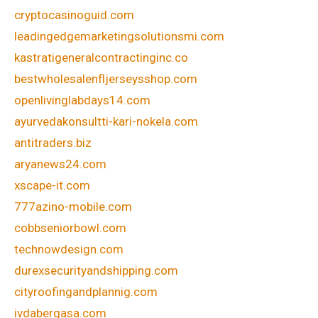
cryptocasinoguid.com
leadingedgemarketingsolutionsmi.com
kastratigeneralcontractinginc.co
bestwholesalenfljerseysshop.com
openlivinglabdays14.com
ayurvedakonsultti-kari-nokela.com
antitraders.biz
aryanews24.com
xscape-it.com
777azino-mobile.com
cobbseniorbowl.com
technowdesign.com
durexsecurityandshipping.com
cityroofingandplannig.com
ivdabergasa.com