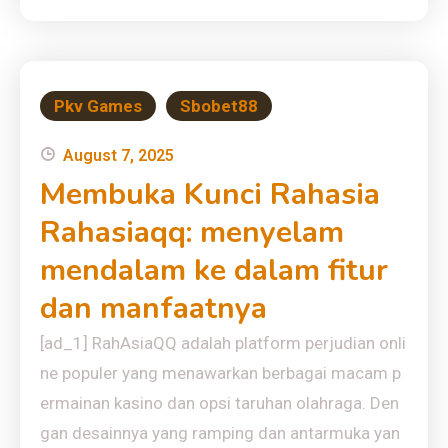
Pkv Games
Sbobet88
August 7, 2025
Membuka Kunci Rahasia
Rahasiaqq: menyelam
mendalam ke dalam fitur
dan manfaatnya
[ad_1] RahAsiaQQ adalah platform perjudian onli
ne populer yang menawarkan berbagai macam p
ermainan kasino dan opsi taruhan olahraga. Den
gan desainnya yang ramping dan antarmuka yan