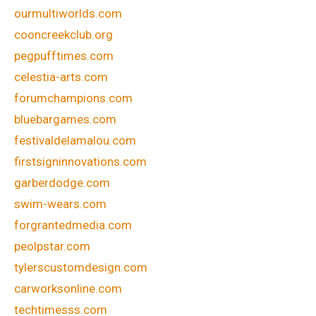
ourmultiworlds.com
cooncreekclub.org
pegpufftimes.com
celestia-arts.com
forumchampions.com
bluebargames.com
festivaldelamalou.com
firstsigninnovations.com
garberdodge.com
swim-wears.com
forgrantedmedia.com
peolpstar.com
tylerscustomdesign.com
carworksonline.com
techtimesss.com