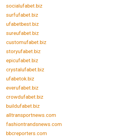
socialufabet.biz
surfufabet.biz
ufabetbest.biz
sureufabet.biz
customufabet.biz
storyufabet.biz
epicufabet.biz
crystalufabet.biz
ufabetok.biz
everufabet.biz
crowdufabet.biz
buildufabet.biz
alltransportnews.com
fashiontrandsnews.com
bbcreporters.com