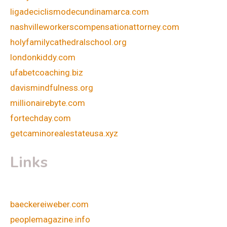
ligadeciclismodecundinamarca.com
nashvilleworkerscompensationattorney.com
holyfamilycathedralschool.org
londonkiddy.com
ufabetcoaching.biz
davismindfulness.org
millionairebyte.com
fortechday.com
getcaminorealestateusa.xyz
Links
baeckereiweber.com
peoplemagazine.info