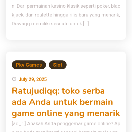
n. Dari permainan kasino klasik seperti poker, blac
kjack, dan roulette hingga rilis baru yang menarik,
Dewaqq memiliki sesuatu untuk […]
Pkv Games
Slot
July 29, 2025
Ratujudiqq: toko serba
ada Anda untuk bermain
game online yang menarik
[ad_1] Apakah Anda penggemar game online? Ap