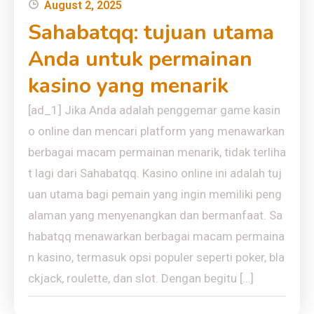
August 2, 2025
Sahabatqq: tujuan utama
Anda untuk permainan
kasino yang menarik
[ad_1] Jika Anda adalah penggemar game kasin
o online dan mencari platform yang menawarkan
berbagai macam permainan menarik, tidak terliha
t lagi dari Sahabatqq. Kasino online ini adalah tuj
uan utama bagi pemain yang ingin memiliki peng
alaman yang menyenangkan dan bermanfaat. Sa
habatqq menawarkan berbagai macam permaina
n kasino, termasuk opsi populer seperti poker, bla
ckjack, roulette, dan slot. Dengan begitu […]