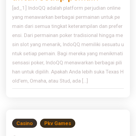
[ad_1] IndoQQ adalah platform perjudian online
yang menawarkan berbagai permainan untuk pe
main dari semua tingkat keterampilan dan prefer
ensi. Dari permainan poker tradisional hingga me
sin slot yang menarik, IndoQQ memiliki sesuatu u
ntuk setiap pemain. Bagi mereka yang menikmati
sensasi poker, IndoQQ menawarkan berbagai pili
han untuk dipilih. Apakah Anda lebih suka Texas H
old’em, Omaha, atau Stud, ada […]
Casino
Pkv Games