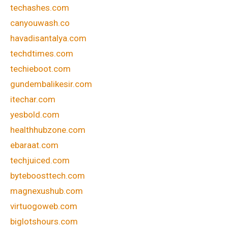
techashes.com
canyouwash.co
havadisantalya.com
techdtimes.com
techieboot.com
gundembalikesir.com
itechar.com
yesbold.com
healthhubzone.com
ebaraat.com
techjuiced.com
byteboosttech.com
magnexushub.com
virtuogoweb.com
biglotshours.com