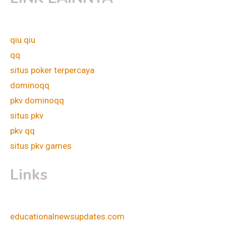
qiu qiu
qq
situs poker terpercaya
dominoqq
pkv dominoqq
situs pkv
pkv qq
situs pkv games
Links
educationalnewsupdates.com