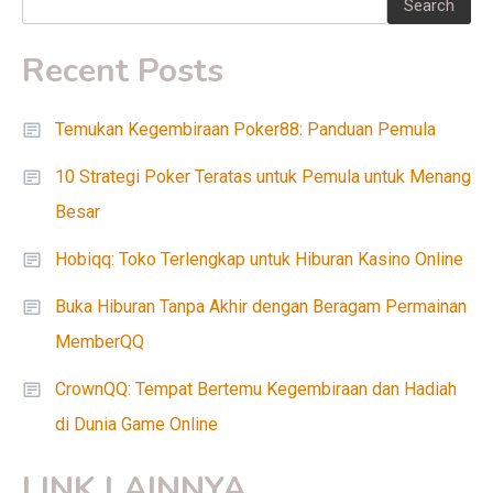
Search
Recent Posts
Temukan Kegembiraan Poker88: Panduan Pemula
10 Strategi Poker Teratas untuk Pemula untuk Menang
Besar
Hobiqq: Toko Terlengkap untuk Hiburan Kasino Online
Buka Hiburan Tanpa Akhir dengan Beragam Permainan
MemberQQ
CrownQQ: Tempat Bertemu Kegembiraan dan Hadiah
di Dunia Game Online
LINK LAINNYA