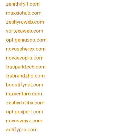
zenithifyit.com
maxxiohub.com
zephyraweb.com
vortexaweb.com
optigeniusco.com
novuspherex.com
novaevopro.com
trusparktech.com
trubrandzhq.com
boostifynet.com
nexventpro.com
zephyrtechx.com
optigoxpert.com
novuswayz.com
actifypro.com