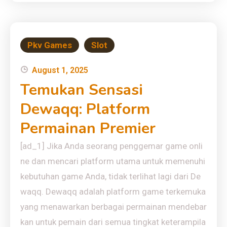
Pkv Games
Slot
August 1, 2025
Temukan Sensasi
Dewaqq: Platform
Permainan Premier
[ad_1] Jika Anda seorang penggemar game onli
ne dan mencari platform utama untuk memenuhi
kebutuhan game Anda, tidak terlihat lagi dari De
waqq. Dewaqq adalah platform game terkemuka
yang menawarkan berbagai permainan mendebar
kan untuk pemain dari semua tingkat keterampila