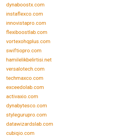
dynaboostx.com
instaflexco.com
innovistapro.com
flexiboostlab.com
vortexohqplus.com
swiftiopro.com
hamilelikbelirtisi.net
versalotech.com
techmaxco.com
exceedolab.com
activaxio.com
dynabytesco.com
stylegurupro.com
datawizardslab.com
cubiqio.com