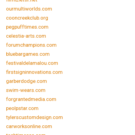
ourmultiworlds.com
cooncreekclub.org
pegpufftimes.com
celestia-arts.com
forumchampions.com
bluebargames.com
festivaldelamalou.com
firstsigninnovations.com
garberdodge.com
swim-wears.com
forgrantedmedia.com
peolpstar.com
tylerscustomdesign.com
carworksonline.com