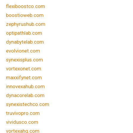
flexiboostco.com
boostioweb.com
zephyrushub.com
optipathlab.com
dynabytelab.com
evolvionet.com
synexisplus.com
vortexonet.com
maxxifynet.com
innovexahub.com
dynacorelab.com
synexistechco.com
truvivopro.com
vividusco.com
vortexahq.com