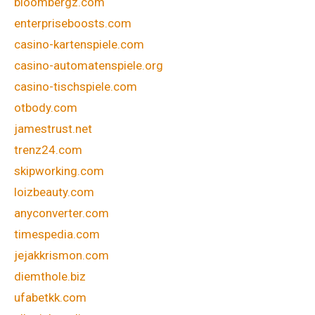
bloombergz.com
enterpriseboosts.com
casino-kartenspiele.com
casino-automatenspiele.org
casino-tischspiele.com
otbody.com
jamestrust.net
trenz24.com
skipworking.com
loizbeauty.com
anyconverter.com
timespedia.com
jejakkrismon.com
diemthole.biz
ufabetkk.com