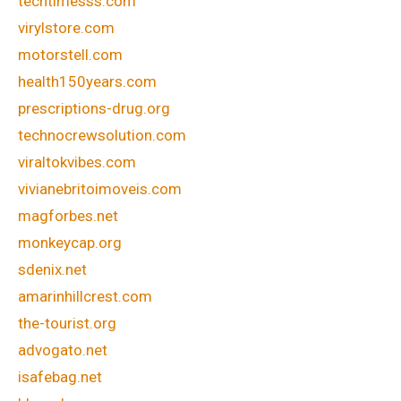
techtimesss.com
virylstore.com
motorstell.com
health150years.com
prescriptions-drug.org
technocrewsolution.com
viraltokvibes.com
vivianebritoimoveis.com
magforbes.net
monkeycap.org
sdenix.net
amarinhillcrest.com
the-tourist.org
advogato.net
isafebag.net