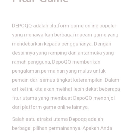
DEPOQQ adalah platform game online populer
yang menawarkan berbagai macam game yang
mendebarkan kepada penggunanya. Dengan
desainnya yang ramping dan antarmuka yang
ramah pengguna, DepoQQ memberikan
pengalaman permainan yang mulus untuk
pemain dari semua tingkat keterampilan. Dalam
artikel ini, kita akan melihat lebih dekat beberapa
fitur utama yang membuat DepoQQ menonjol
dari platform game online lainnya.
Salah satu atraksi utama Depoqq adalah
berbagai pilihan permainannya. Apakah Anda