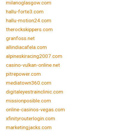
milanoglasgow.com
hallu-forte3.com
hallu-motion24.com
therockskippers.com
granfoss.net
allindiacafela.com
alpineskiracing2007.com
casino-vulkan-online.net
pitrepower.com
mediatown360.com
digitaleyestrainclinic.com
missionposible.com
online-casinos-vegas.com
xfinityrouterlogin.com
marketingjacks.com