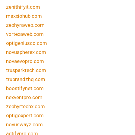
zenithifyit.com
maxxiohub.com
zephyraweb.com
vortexaweb.com
optigeniusco.com
novuspherex.com
novaevopro.com
trusparktech.com
trubrandzhq.com
boostifynet.com
nexventpro.com
zephyrtechx.com
optigoxpert.com
novuswayz.com
actifypro.com