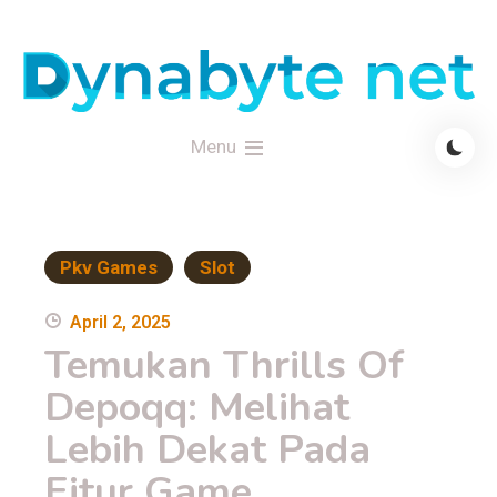
Skip
to
content
PKV Games: Panduan Bermain Poker di
Pelajari panduan bermain poker di situs terbaik
Situs Terbaik
Menu
dengan PKV Games. Tingkatkan kemampuan bermain
Anda dan raih kemenangan besar setiap hari.
Pkv Games
Slot
April 2, 2025
Temukan Thrills Of
Depoqq: Melihat
Lebih Dekat Pada
Fitur Game