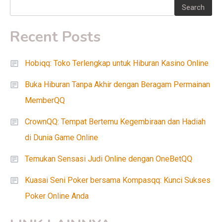
Search
Recent Posts
Hobiqq: Toko Terlengkap untuk Hiburan Kasino Online
Buka Hiburan Tanpa Akhir dengan Beragam Permainan
MemberQQ
CrownQQ: Tempat Bertemu Kegembiraan dan Hadiah
di Dunia Game Online
Temukan Sensasi Judi Online dengan OneBetQQ
Kuasai Seni Poker bersama Kompasqq: Kunci Sukses
Poker Online Anda