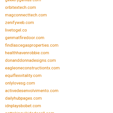
orbitextech.com
magconnecttech.com
zenifyweb.com
livetogel.co
genmatfiredoor.com
findlascegasproperties.com
healthhavenrobbie.com
donanddonnadesigns.com
eagleoneconstructiontx.com
equiflexvitality.com
onlylovesg.com
activedesenvolvimento.com
dailyhubpages.com
idnplaysbobet.com