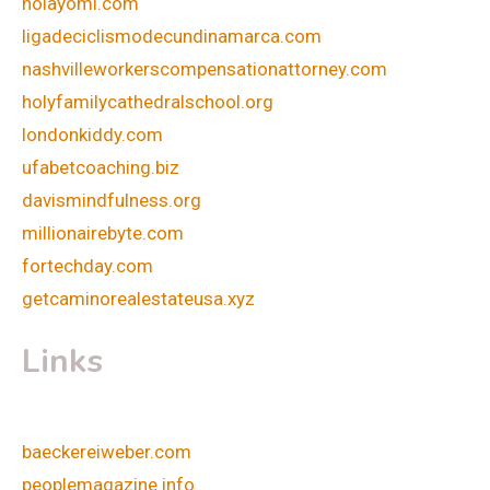
holayomi.com
ligadeciclismodecundinamarca.com
nashvilleworkerscompensationattorney.com
holyfamilycathedralschool.org
londonkiddy.com
ufabetcoaching.biz
davismindfulness.org
millionairebyte.com
fortechday.com
getcaminorealestateusa.xyz
Links
baeckereiweber.com
peoplemagazine.info