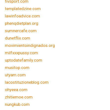
fivsport.com
templatedzine.com
lawinfoadvice.com
phenqdietplan.org
sumnercafe.com
dunetflix.com
movimientoindignados.org
milfxxxpussy.com
uptodatefamily.com
musitop.com
utyam.com
lacostituzioneblog.com
ohyeea.com
zhitiemoe.com
nungkub.com