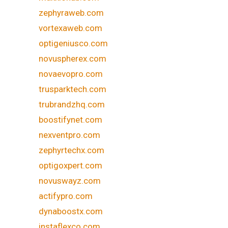
zephyraweb.com
vortexaweb.com
optigeniusco.com
novuspherex.com
novaevopro.com
trusparktech.com
trubrandzhq.com
boostifynet.com
nexventpro.com
zephyrtechx.com
optigoxpert.com
novuswayz.com
actifypro.com
dynaboostx.com
instaflexco.com