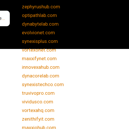
zephyrushub.com
optipathlab.com
QQ
dynabytelab.com
evolvionet.com
synexisplus.com
vortexonet.com
maxxifynet.com
innovexahub.com
dynacorelab.com
synexistechco.com
truvivopro.com
vividusco.com
vortexahq.com
zenithifyit.com
maxxiohub.com