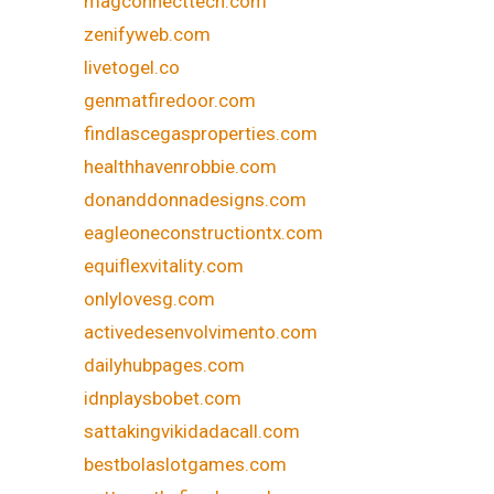
magconnecttech.com
zenifyweb.com
livetogel.co
genmatfiredoor.com
findlascegasproperties.com
healthhavenrobbie.com
donanddonnadesigns.com
eagleoneconstructiontx.com
equiflexvitality.com
onlylovesg.com
activedesenvolvimento.com
dailyhubpages.com
idnplaysbobet.com
sattakingvikidadacall.com
bestbolaslotgames.com