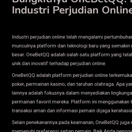
Industri Perjudian Onlin
Industri perjudian online telah mengalami pertumbuhan
munculnya platform dan teknologi baru yang semak
besar. OneBetQQ adalah salah satu platform yang tel
unik dan inovatif terhadap perjudian online.
OneBetQQ adalah platform perjudian online terkemu
poker, permainan kasino, dan taruhan olahraga. Apa 
lainnya adalah fokusnya dalam menyediakan lingkung
permainan favorit mereka. Platform ini menggunakan 
transaksi aman dan informasi pemain dijaga kerahasi
Selain penekanannya pada keamanan, OneBetQQ juga m
memenuhi preferensi setiap pemain. Baik Anda penggem