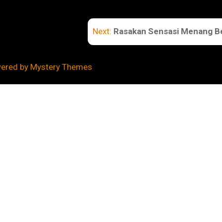
Next:
Rasakan Sensasi Menang Besar di Kasino Virtual Crown
wered by Mystery Themes