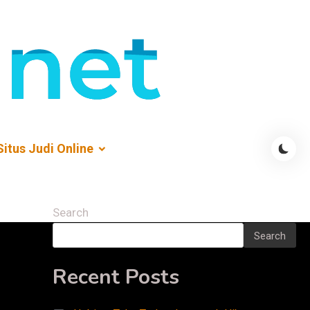
emenangan besar setiap hari.
Situs Judi Online
Search
Search
Recent Posts