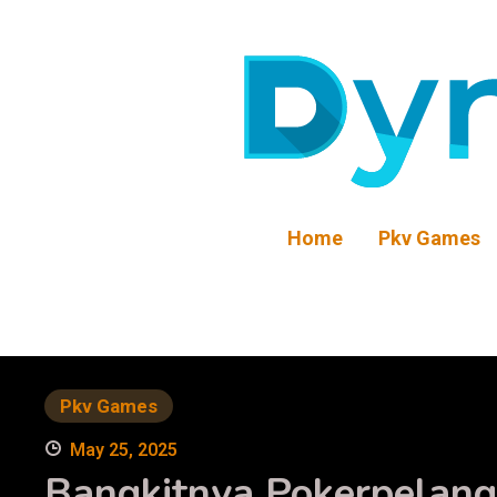
Skip
to
content
Pelajari panduan bermain poker di situs terbaik dengan
PKV Games: Panduan Bermain Poker di Sit
Home
Pkv Games
Pkv Games
May 25, 2025
Bangkitnya Pokerpelang