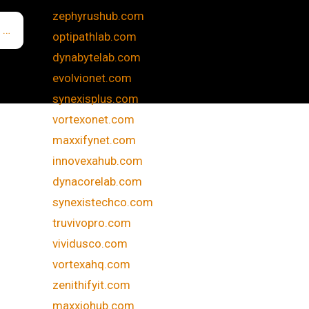
zephyrushub.com
QQ
optipathlab.com
dynabytelab.com
evolvionet.com
synexisplus.com
vortexonet.com
maxxifynet.com
innovexahub.com
dynacorelab.com
synexistechco.com
truvivopro.com
vividusco.com
vortexahq.com
zenithifyit.com
maxxiohub.com