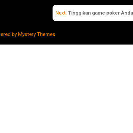
Next:
Tinggikan game poker Anda dengan fitur dan promosi eksklusif Diva
wered by Mystery Themes