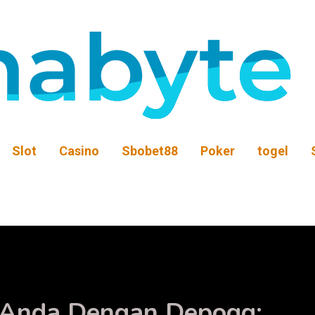
 PKV Games. Tingkatkan kemampuan bermain Anda dan raih k
us Terbaik
Slot
Casino
Sbobet88
Poker
togel
i Anda Dengan Depoqq: