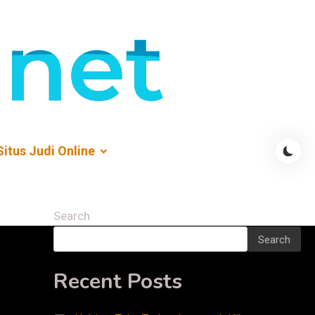
emenangan besar setiap hari.
Situs Judi Online
Search
Search
Recent Posts