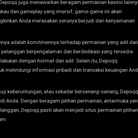
, Depoqq juga menawarkan beragam permainan kasino lainny
emukau dan gameplay yang imersif, game-game ini akan
kinkan Anda merasakan serunya berjudi dari kenyamanan
nya adalah komitmennya terhadap permainan yang adil dan
 pelanggan berpengalaman dan berdedikasi yang tersedia
kukan dengan hormat dan adil. Selain itu, Depoqq
 melindungi informasi pribadi dan transaksi keuangan And
guji keberuntungan, atau sekadar bersenang-senang, Depoq
udi Anda. Dengan beragam pilihan permainan, antarmuka ya
nggan, Depoqq pasti akan menjadi situs permainan pilihan
am.