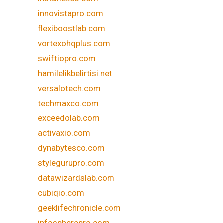
innovistapro.com
flexiboostlab.com
vortexohqplus.com
swiftiopro.com
hamilelikbelirtisi.net
versalotech.com
techmaxco.com
exceedolab.com
activaxio.com
dynabytesco.com
stylegurupro.com
datawizardslab.com
cubiqio.com
geeklifechronicle.com
infospherepro.com