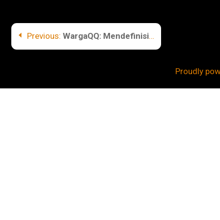
Post
Previous:
WargaQQ: Mendefinisikan Ulang Pengalaman Poker Online untuk Pemain di Seluruh Dunia
navigation
Proudly po