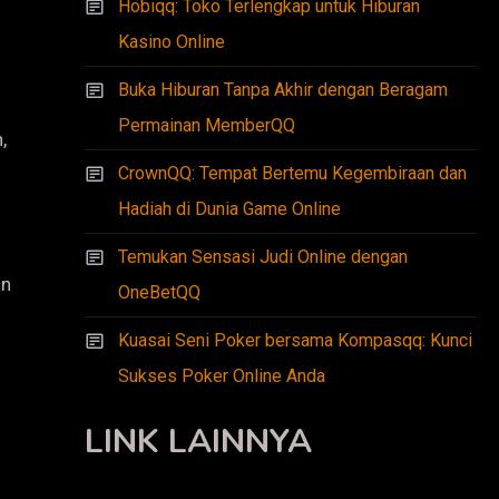
Hobiqq: Toko Terlengkap untuk Hiburan
Kasino Online
Buka Hiburan Tanpa Akhir dengan Beragam
Permainan MemberQQ
,
CrownQQ: Tempat Bertemu Kegembiraan dan
Hadiah di Dunia Game Online
Temukan Sensasi Judi Online dengan
an
OneBetQQ
Kuasai Seni Poker bersama Kompasqq: Kunci
Sukses Poker Online Anda
LINK LAINNYA