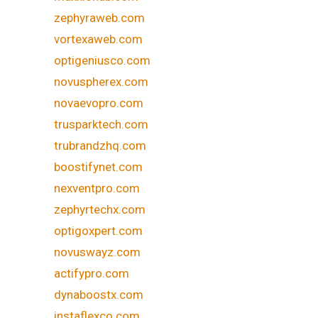
zephyraweb.com
vortexaweb.com
optigeniusco.com
novuspherex.com
novaevopro.com
trusparktech.com
trubrandzhq.com
boostifynet.com
nexventpro.com
zephyrtechx.com
optigoxpert.com
novuswayz.com
actifypro.com
dynaboostx.com
instaflexco.com