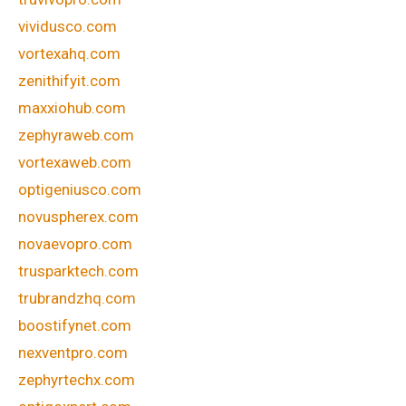
vividusco.com
vortexahq.com
zenithifyit.com
maxxiohub.com
zephyraweb.com
vortexaweb.com
optigeniusco.com
novuspherex.com
novaevopro.com
trusparktech.com
trubrandzhq.com
boostifynet.com
nexventpro.com
zephyrtechx.com