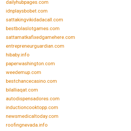
dailyhubpages.com
idnplaysbobet.com
sattakingvikidadacall.com
bestbolaslotgames.com
sattamatkafixedgamehere.com
entrepreneurguardian.com
hibaby.info
paperwashington.com
weedemup.com
bestchancecasino.com
bilalliaqat.com
autodispensadores.com
inductioncooktopp.com
newsmedicaltoday.com
roofingnevada.info