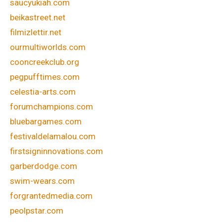
saucyukiah.com
beikastreet.net
filmizlettir.net
ourmultiworlds.com
cooncreekclub.org
pegpufftimes.com
celestia-arts.com
forumchampions.com
bluebargames.com
festivaldelamalou.com
firstsigninnovations.com
garberdodge.com
swim-wears.com
forgrantedmedia.com
peolpstar.com