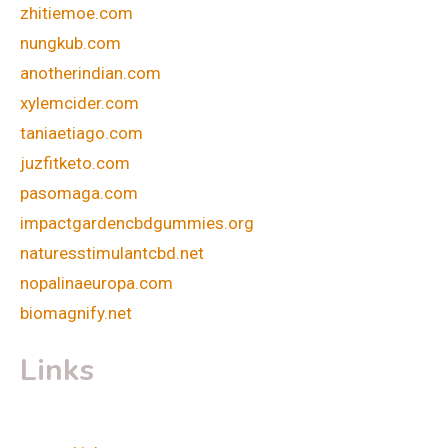
zhitiemoe.com
nungkub.com
anotherindian.com
xylemcider.com
taniaetiago.com
juzfitketo.com
pasomaga.com
impactgardencbdgummies.org
naturesstimulantcbd.net
nopalinaeuropa.com
biomagnify.net
Links