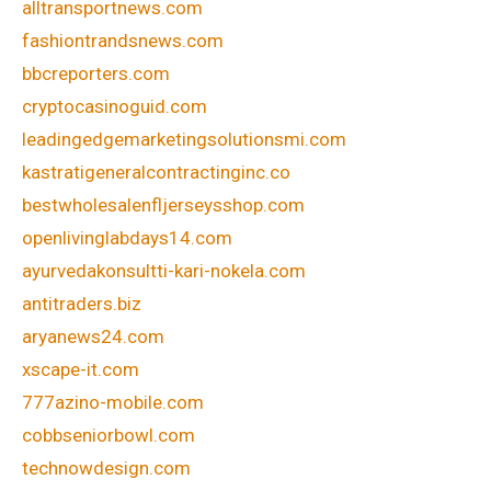
alltransportnews.com
fashiontrandsnews.com
bbcreporters.com
cryptocasinoguid.com
leadingedgemarketingsolutionsmi.com
kastratigeneralcontractinginc.co
bestwholesalenfljerseysshop.com
openlivinglabdays14.com
ayurvedakonsultti-kari-nokela.com
antitraders.biz
aryanews24.com
xscape-it.com
777azino-mobile.com
cobbseniorbowl.com
technowdesign.com