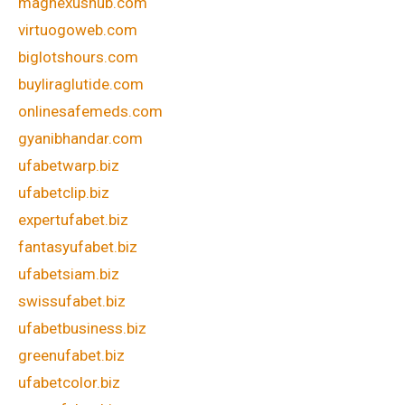
magnexushub.com
virtuogoweb.com
biglotshours.com
buyliraglutide.com
onlinesafemeds.com
gyanibhandar.com
ufabetwarp.biz
ufabetclip.biz
expertufabet.biz
fantasyufabet.biz
ufabetsiam.biz
swissufabet.biz
ufabetbusiness.biz
greenufabet.biz
ufabetcolor.biz