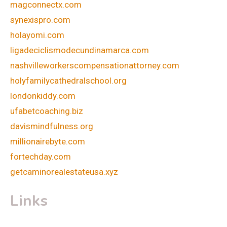
magconnectx.com
synexispro.com
holayomi.com
ligadeciclismodecundinamarca.com
nashvilleworkerscompensationattorney.com
holyfamilycathedralschool.org
londonkiddy.com
ufabetcoaching.biz
davismindfulness.org
millionairebyte.com
fortechday.com
getcaminorealestateusa.xyz
Links