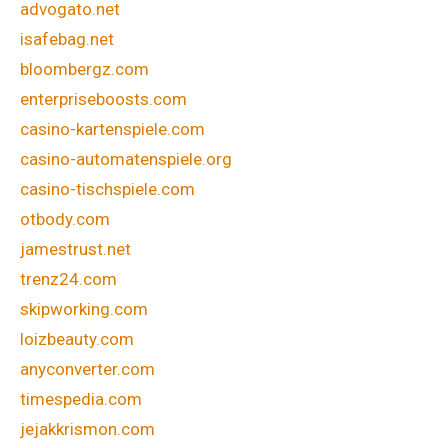
advogato.net
isafebag.net
bloombergz.com
enterpriseboosts.com
casino-kartenspiele.com
casino-automatenspiele.org
casino-tischspiele.com
otbody.com
jamestrust.net
trenz24.com
skipworking.com
loizbeauty.com
anyconverter.com
timespedia.com
jejakkrismon.com