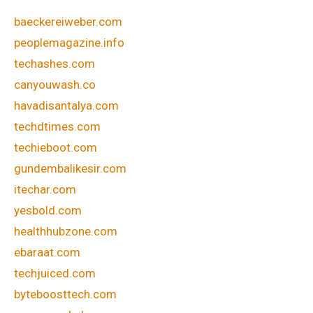
baeckereiweber.com
peoplemagazine.info
techashes.com
canyouwash.co
havadisantalya.com
techdtimes.com
techieboot.com
gundembalikesir.com
itechar.com
yesbold.com
healthhubzone.com
ebaraat.com
techjuiced.com
byteboosttech.com