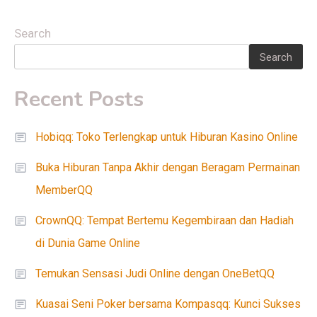
Search
Search
Recent Posts
Hobiqq: Toko Terlengkap untuk Hiburan Kasino Online
Buka Hiburan Tanpa Akhir dengan Beragam Permainan
MemberQQ
CrownQQ: Tempat Bertemu Kegembiraan dan Hadiah
di Dunia Game Online
Temukan Sensasi Judi Online dengan OneBetQQ
Kuasai Seni Poker bersama Kompasqq: Kunci Sukses