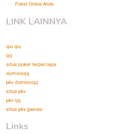
Poker Online Anda
LINK LAINNYA
qiu qiu
qq
situs poker terpercaya
dominoqq
pkv dominoqq
situs pkv
pkv qq
situs pkv games
Links