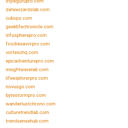
stylegurupro.com
datawizardslab.com
cubiqio.com
geeklifechronicle.com
infospherepro.com
foodiesavorpro.com
vortexohq.com
epicadventurepro.com
insightwavelab.com
lifeexplorerpro.com
novusgo.com
bytestormpro.com
wanderlustchrono.com
culturetrendlab.com
trendsensehub.com