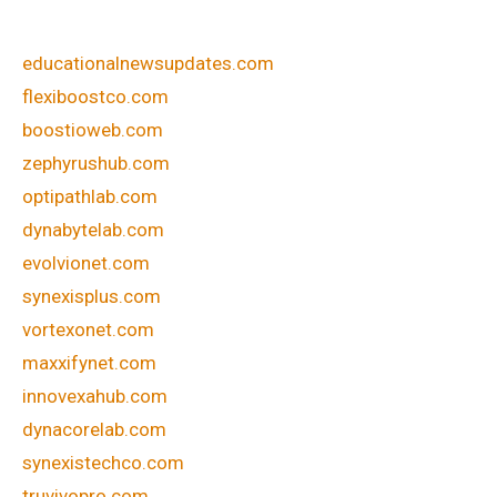
educationalnewsupdates.com
flexiboostco.com
boostioweb.com
zephyrushub.com
optipathlab.com
dynabytelab.com
evolvionet.com
synexisplus.com
vortexonet.com
maxxifynet.com
innovexahub.com
dynacorelab.com
synexistechco.com
truvivopro.com