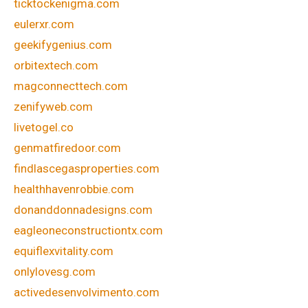
ticktockenigma.com
eulerxr.com
geekifygenius.com
orbitextech.com
magconnecttech.com
zenifyweb.com
livetogel.co
genmatfiredoor.com
findlascegasproperties.com
healthhavenrobbie.com
donanddonnadesigns.com
eagleoneconstructiontx.com
equiflexvitality.com
onlylovesg.com
activedesenvolvimento.com