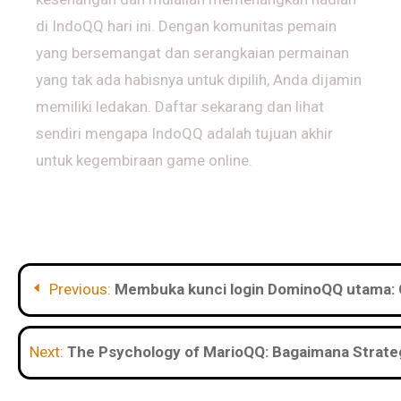
di IndoQQ hari ini. Dengan komunitas pemain
yang bersemangat dan serangkaian permainan
yang tak ada habisnya untuk dipilih, Anda dijamin
memiliki ledakan. Daftar sekarang dan lihat
sendiri mengapa IndoQQ adalah tujuan akhir
untuk kegembiraan game online.
Post
Previous:
Membuka kunci login DominoQQ utama: 
navigation
Next:
The Psychology of MarioQQ: Bagaimana Strate