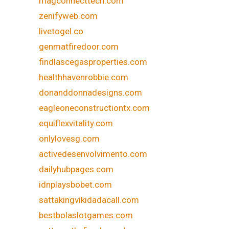
magconnecttech.com
zenifyweb.com
livetogel.co
genmatfiredoor.com
findlascegasproperties.com
healthhavenrobbie.com
donanddonnadesigns.com
eagleoneconstructiontx.com
equiflexvitality.com
onlylovesg.com
activedesenvolvimento.com
dailyhubpages.com
idnplaysbobet.com
sattakingvikidadacall.com
bestbolaslotgames.com