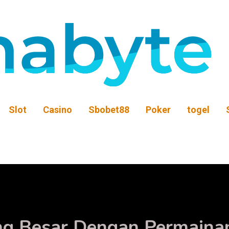
 PKV Games. Tingkatkan kemampuan bermain Anda dan raih k
us Terbaik
Slot
Casino
Sbobet88
Poker
togel
ng Besar Dengan Permaina