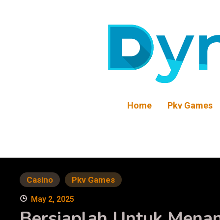
Skip
to
content
Pelajari panduan bermain poker di situs terbaik dengan
PKV Games: Panduan Bermain Poker di Sit
Home
Pkv Games
Casino
Pkv Games
May 2, 2025
Bersiaplah Untuk Mena