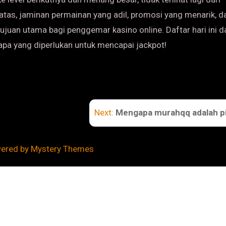
atas, jaminan permainan yang adil, promosi yang menarik, d
tujuan utama bagi penggemar kasino online. Daftar hari ini d
apa yang diperlukan untuk mencapai jackpot!
Next:
Mengapa murahqq adalah pilihan tujuan bagi gamer di mana-m
wered by Mystery Themes