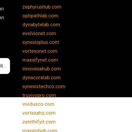
zephyrushub.com
an
optipathlab.com
an
dynabytelab.com
evolvionet.com
synexisplus.com
vortexonet.com
maxxifynet.com
ana
innovexahub.com
dynacorelab.com
synexistechco.com
truvivopro.com
vividusco.com
vortexahq.com
zenithifyit.com
maxxiohub.com