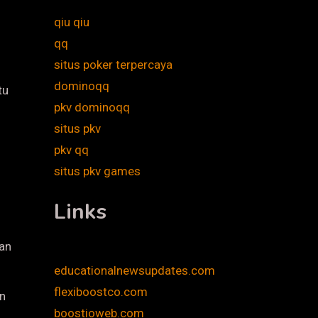
qiu qiu
qq
situs poker terpercaya
dominoqq
tu
pkv dominoqq
situs pkv
pkv qq
situs pkv games
Links
nan
educationalnewsupdates.com
flexiboostco.com
n
boostioweb.com