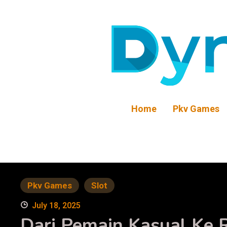
Skip
to
content
Pelajari panduan bermain poker di situs terbaik dengan
PKV Games: Panduan Bermain Poker di Sit
Home
Pkv Games
Pkv Games
Slot
July 18, 2025
Dari Pemain Kasual Ke R