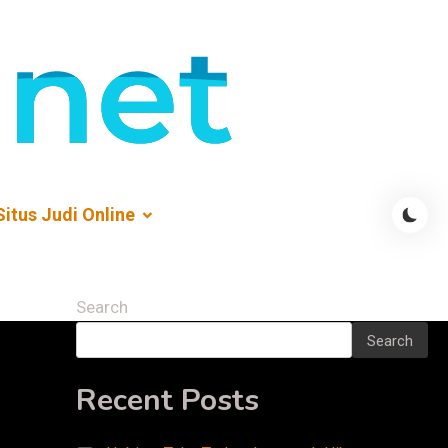
emenangan besar setiap hari.
Situs Judi Online
Search
Search
Recent Posts