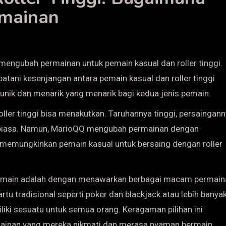
mainan
 mengubah permainan untuk pemain kasual dan roller tinggi.
tani kesenjangan antara pemain kasual dan roller tinggi
ik dan menarik yang menarik bagi kedua jenis pemain.
ler tinggi bisa menakutkan. Taruhannya tinggi, persaingan
ar biasa. Namun, MarioQQ mengubah permainan dengan
 memungkinkan pemain kasual untuk bersaing dengan roller
ermain adalah dengan menawarkan berbagai macam permain
tu tradisional seperti poker dan blackjack atau lebih banya
iki sesuatu untuk semua orang. Keragaman pilihan ini
inan yang mereka nikmati dan merasa nyaman bermain,