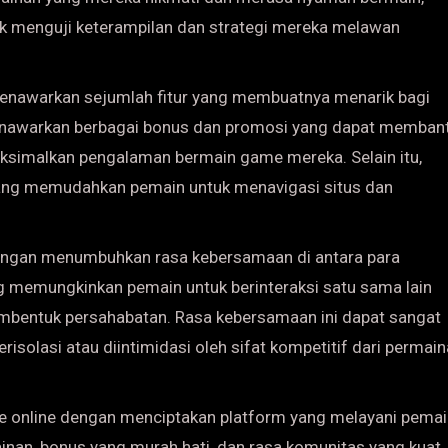
uk menguji keterampilan dan strategi mereka melawan
menawarkan sejumlah fitur yang membuatnya menarik bagi
i menawarkan berbagai bonus dan promosi yang dapat memban
imalkan pengalaman bermain game mereka. Selain itu,
ang memudahkan pemain untuk menavigasi situs dan
engan menumbuhkan rasa kebersamaan di antara para
ng memungkinkan pemain untuk berinteraksi satu sama lain
 membentuk persahabatan. Rasa kebersamaan ini dapat sangat
solasi atau diintimidasi oleh sifat kompetitif dari permai
e online dengan menciptakan platform yang melayani pemai
ainan, bonus yang murah hati, dan rasa komunitas yang kuat,