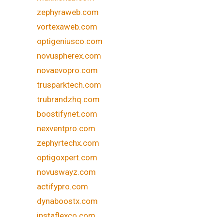
zephyraweb.com
vortexaweb.com
optigeniusco.com
novuspherex.com
novaevopro.com
trusparktech.com
trubrandzhq.com
boostifynet.com
nexventpro.com
zephyrtechx.com
optigoxpert.com
novuswayz.com
actifypro.com
dynaboostx.com
instaflexco.com