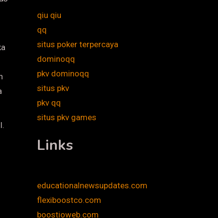
qiu qiu
qq
situs poker terpercaya
ka
dominoqq
pkv dominoqq
n
situs pkv
a
pkv qq
situs pkv games
l.
Links
educationalnewsupdates.com
flexiboostco.com
boostioweb.com