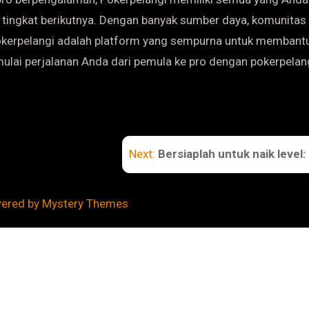
tingkat berikutnya. Dengan banyak sumber daya, komunitas
okerpelangi adalah platform yang sempurna untuk membant
 mulai perjalanan Anda dari pemula ke pro dengan pokerpelang
Next:
Bersiaplah untuk naik level: mengungkap rahasia Depoqq
wered by Mystery Themes