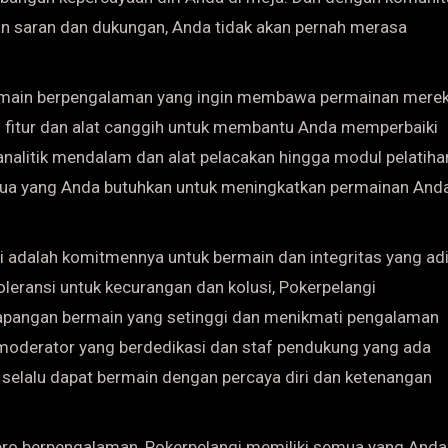
 saran dan dukungan, Anda tidak akan pernah merasa
 pemain berpengalaman yang ingin membawa permainan mere
i fitur dan alat canggih untuk membantu Anda memperbaiki
nalitik mendalam dan alat pelacakan hingga modul pelatiha
semua yang Anda butuhkan untuk meningkatkan permainan And
 adalah komitmennya untuk bermain dan integritas yang adi
oleransi untuk kecurangan dan kolusi, Pokerpelangi
apangan bermain yang setinggi dan menikmati pengalaman
oderator yang berdedikasi dan staf pendukung yang ada
selalu dapat bermain dengan percaya diri dan ketenangan
pro berpengalaman, Pokerpelangi memiliki semua yang Anda