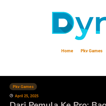
Skip
to
content
Pelajari panduan bermain poker di situs terbaik dengan
PKV Games: Panduan Bermain Poker di Sit
Home
Pkv Games
Pkv Games
April 25, 2025
Dari Pemula Ke Pro: Ba