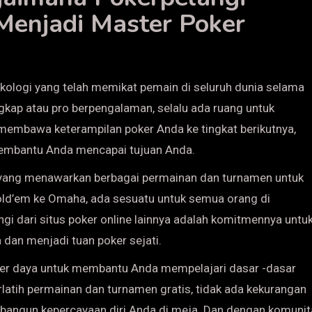
enjadi Master Poker
ikologi yang telah memikat pemain di seluruh dunia selama
kap atau pro berpengalaman, selalu ada ruang untuk
 membawa keterampilan poker Anda ke tingkat berikutnya,
membantu Anda mencapai tujuan Anda.
a yang menawarkan berbagai permainan dan turnamen untuk
Hold’em ke Omaha, ada sesuatu untuk semua orang di
i dari situs poker online lainnya adalah komitmennya untu
an menjadi tuan poker sejati.
er daya untuk membantu Anda mempelajari dasar -dasar
erlatih permainan dan turnamen gratis, tidak ada kekurangan
angun kepercayaan diri Anda di meja. Dan dengan komunit