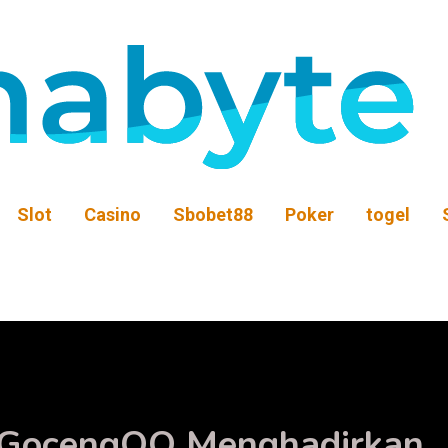
 PKV Games. Tingkatkan kemampuan bermain Anda dan raih k
us Terbaik
Slot
Casino
Sbobet88
Poker
togel
: GocengQQ Menghadirkan