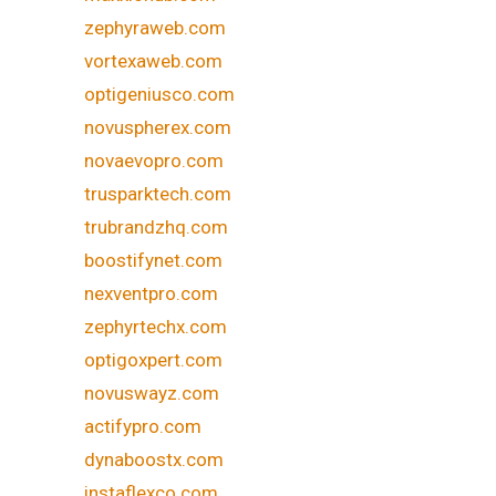
zephyraweb.com
vortexaweb.com
optigeniusco.com
novuspherex.com
novaevopro.com
trusparktech.com
trubrandzhq.com
boostifynet.com
nexventpro.com
zephyrtechx.com
optigoxpert.com
novuswayz.com
actifypro.com
dynaboostx.com
instaflexco.com