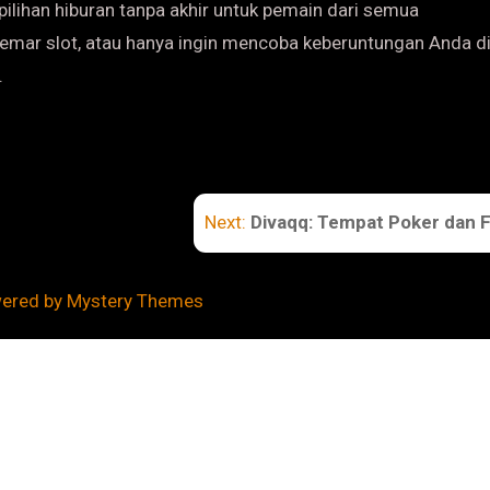
ihan hiburan tanpa akhir untuk pemain dari semua
gemar slot, atau hanya ingin mencoba keberuntungan Anda d
.
Next:
Divaqq: Tempat Poker dan Fashion Bertabrakan untuk Pengalaman yang Tak Terlup
wered by Mystery Themes