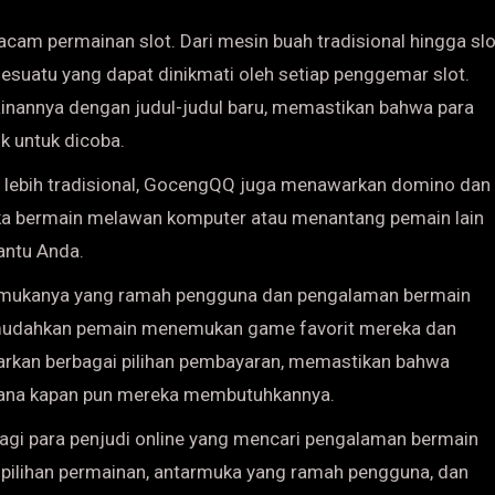
am permainan slot. Dari mesin buah tradisional hingga slo
sesuatu yang dapat dinikmati oleh setiap penggemar slot.
ainannya dengan judul-judul baru, memastikan bahwa para
k untuk dicoba.
 lebih tradisional, GocengQQ juga menawarkan domino dan
suka bermain melawan komputer atau menantang pemain lain
ntu Anda.
rmukanya yang ramah pengguna dan pengalaman bermain
memudahkan pemain menemukan game favorit mereka dan
arkan berbagai pilihan pembayaran, memastikan bahwa
ana kapan pun mereka membutuhkannya.
agi para penjudi online yang mencari pengalaman bermain
ilihan permainan, antarmuka yang ramah pengguna, dan