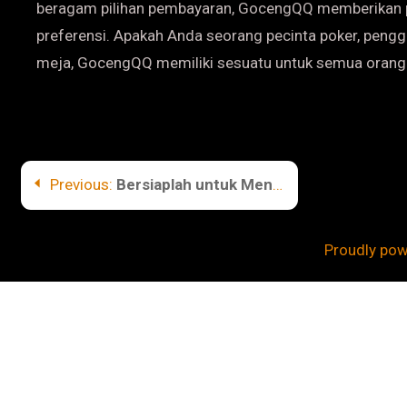
beragam pilihan pembayaran, GocengQQ memberikan pil
preferensi. Apakah Anda seorang pecinta poker, peng
meja, GocengQQ memiliki sesuatu untuk semua orang
Post
Previous:
Bersiaplah untuk Mendominasi Tabel dengan WedeQQ
navigation
Proudly po