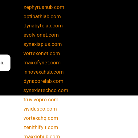
zephyrushub.com
i
optipathlab.com
dynabytelab.com
evolvionet.com
synexisplus.com
vortexonet.com
akan
maxxifynet.com
innovexahub.com
dynacorelab.com
synexistechco.com
truvivopro.com
vividusco.com
vortexahq.com
zenithifyit.com
maxxiohub.com