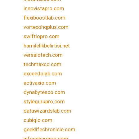
innovistapro.com
flexiboostlab.com
vortexohqplus.com
swiftiopro.com
hamilelikbelirtisi.net
versalotech.com
techmaxco.com
exceedolab.com
activaxio.com
dynabytesco.com
stylegurupro.com
datawizardslab.com
cubiqio.com
geeklifechronicle.com
infospherepro.com