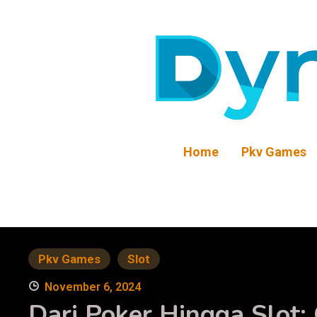
Skip
to
content
Pelajari panduan bermain poker di situs terbaik dengan
PKV Games: Panduan Bermain Poker di Sit
Home
Pkv Games
Pkv Games
Slot
November 6, 2024
Dari Poker Hingga Slot