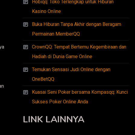
Hobiqq: Toko Terlengkap untuk Hiburan
Kasino Online
Buka Hiburan Tanpa Akhir dengan Beragam
Permainan MemberQQ
ya
CrownQQ: Tempat Bertemu Kegembiraan dan
Hadiah di Dunia Game Online
Temukan Sensasi Judi Online dengan
OneBetQQ
an
Kuasai Seni Poker bersama Kompasqq: Kunci
Sukses Poker Online Anda
LINK LAINNYA