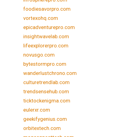
foodiesavorpro.com
vortexohq.com
epicadventurepro.com
insightwavelab.com
lifeexplorerpro.com
novusgo.com
bytestormpro.com
wanderlustchrono.com
culturetrendlab.com
trendsensehub.com
ticktockenigma.com
eulerxr.com
geekifygenius.com
orbitextech.com