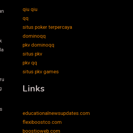
qiu qiu
an
qq
situs poker terpercaya
dominoqq
k
pkv dominoqq
da
situs pkv
pkv qq
situs pkv games
ru
Links
g
us
educationalnewsupdates.com
flexiboostco.com
boostioweb.com