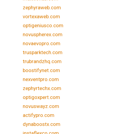
zephyraweb.com
vortexaweb.com
optigeniusco.com
novuspherex.com
novaevopro.com
trusparktech.com
trubrandzhq.com
boostifynet.com
nexventpro.com
zephyrtechx.com
optigoxpert.com
novuswayz.com
actifypro.com
dynaboostx.com
instaflexco.com