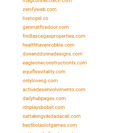
magconnecttech.com
zenifyweb.com
livetogel.co
genmatfiredoor.com
findlascegasproperties.com
healthhavenrobbie.com
donanddonnadesigns.com
eagleoneconstructiontx.com
equiflexvitality.com
onlylovesg.com
activedesenvolvimento.com
dailyhubpages.com
idnplaysbobet.com
sattakingvikidadacall.com
bestbolaslotgames.com