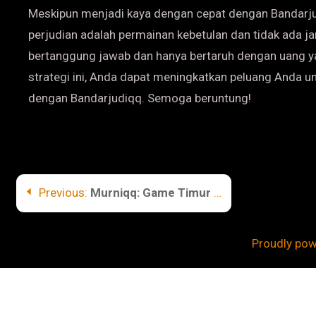
Meskipun menjadi kaya dengan cepat dengan Bandarjud
perjudian adalah permainan kebetulan dan tidak ada j
bertanggung jawab dan hanya bertaruh dengan uang y
strategi ini, Anda dapat meningkatkan peluang Anda
dengan Bandarjudiqq. Semoga beruntung!
Post
Previous:
Murniqq: Game Timur Tengah yang Mengambil Dunia oleh Badai
navigation
Proudly po