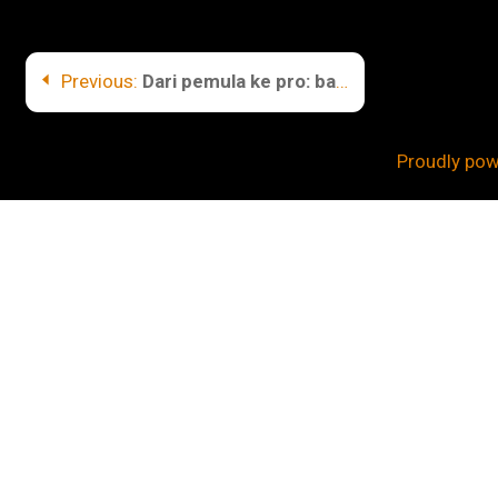
Post
Previous:
Dari pemula ke pro: bagaimana murahqq dapat membantu Anda mengasah keterampilan Anda
navigation
Proudly po