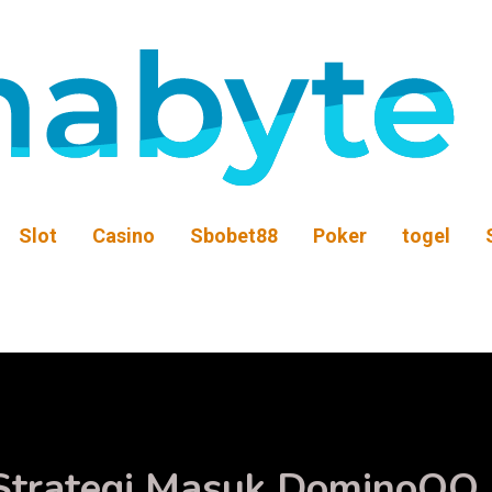
 PKV Games. Tingkatkan kemampuan bermain Anda dan raih k
us Terbaik
Slot
Casino
Sbobet88
Poker
togel
 Strategi Masuk DominoQQ