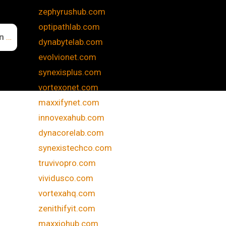
zephyrushub.com
optipathlab.com
inan
dynabytelab.com
evolvionet.com
synexisplus.com
vortexonet.com
maxxifynet.com
innovexahub.com
dynacorelab.com
synexistechco.com
truvivopro.com
vividusco.com
vortexahq.com
zenithifyit.com
maxxiohub.com