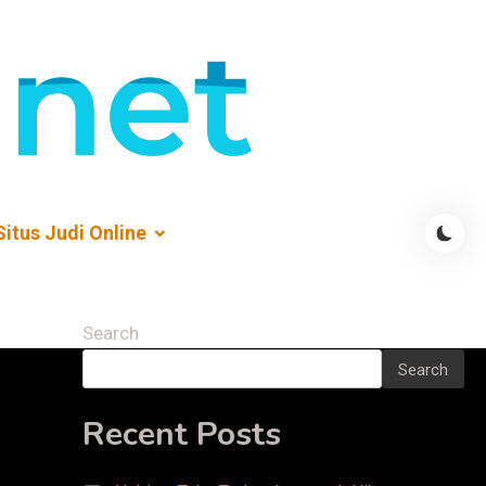
emenangan besar setiap hari.
Situs Judi Online
Search
Search
Recent Posts