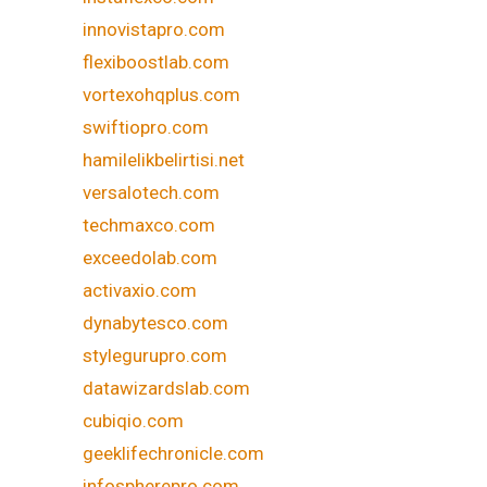
innovistapro.com
flexiboostlab.com
vortexohqplus.com
swiftiopro.com
hamilelikbelirtisi.net
versalotech.com
techmaxco.com
exceedolab.com
activaxio.com
dynabytesco.com
stylegurupro.com
datawizardslab.com
cubiqio.com
geeklifechronicle.com
infospherepro.com