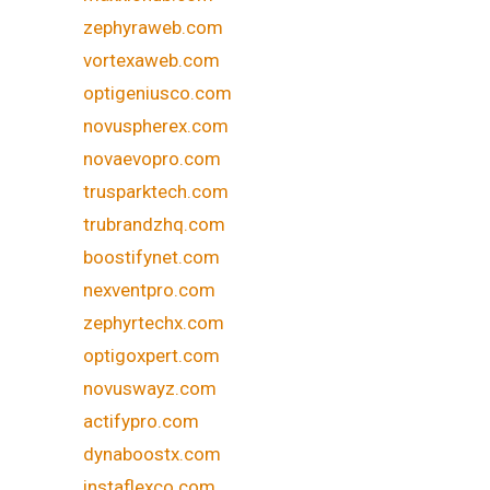
zephyraweb.com
vortexaweb.com
optigeniusco.com
novuspherex.com
novaevopro.com
trusparktech.com
trubrandzhq.com
boostifynet.com
nexventpro.com
zephyrtechx.com
optigoxpert.com
novuswayz.com
actifypro.com
dynaboostx.com
instaflexco.com