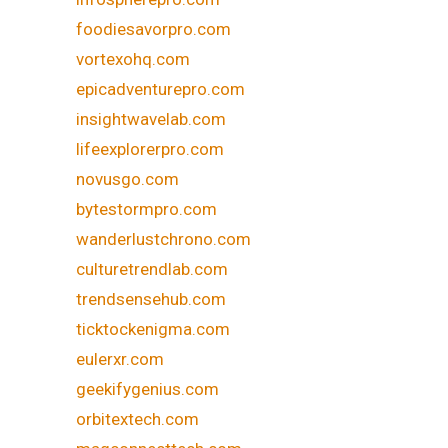
foodiesavorpro.com
vortexohq.com
epicadventurepro.com
insightwavelab.com
lifeexplorerpro.com
novusgo.com
bytestormpro.com
wanderlustchrono.com
culturetrendlab.com
trendsensehub.com
ticktockenigma.com
eulerxr.com
geekifygenius.com
orbitextech.com