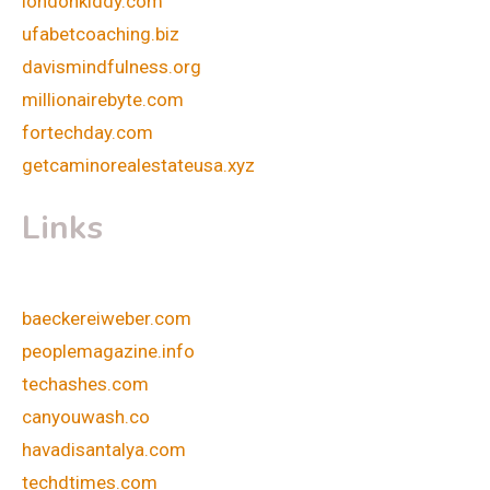
londonkiddy.com
ufabetcoaching.biz
davismindfulness.org
millionairebyte.com
fortechday.com
getcaminorealestateusa.xyz
Links
baeckereiweber.com
peoplemagazine.info
techashes.com
canyouwash.co
havadisantalya.com
techdtimes.com