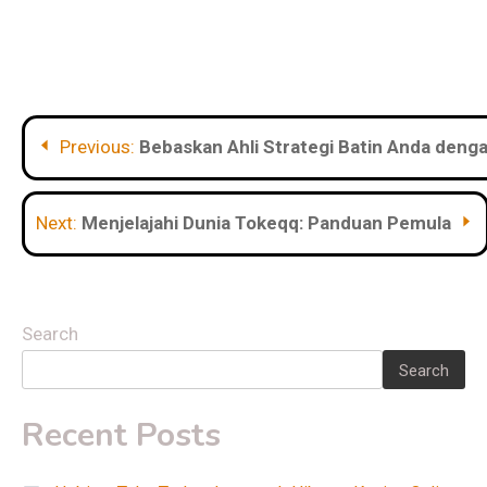
Post
Previous:
Bebaskan Ahli Strategi Batin Anda denga
navigation
Next:
Menjelajahi Dunia Tokeqq: Panduan Pemula
Search
Search
Recent Posts