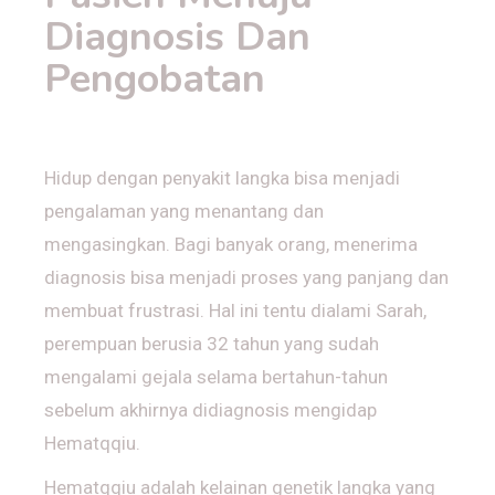
Diagnosis Dan
Pengobatan
Hidup dengan penyakit langka bisa menjadi
pengalaman yang menantang dan
mengasingkan. Bagi banyak orang, menerima
diagnosis bisa menjadi proses yang panjang dan
membuat frustrasi. Hal ini tentu dialami Sarah,
perempuan berusia 32 tahun yang sudah
mengalami gejala selama bertahun-tahun
sebelum akhirnya didiagnosis mengidap
Hematqqiu.
Hematqqiu adalah kelainan genetik langka yang