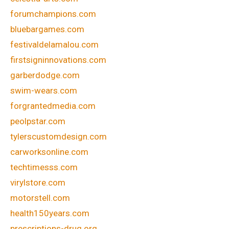
forumchampions.com
bluebargames.com
festivaldelamalou.com
firstsigninnovations.com
garberdodge.com
swim-wears.com
forgrantedmedia.com
peolpstar.com
tylerscustomdesign.com
carworksonline.com
techtimesss.com
virylstore.com
motorstell.com
health150years.com
prescriptions-drug.org