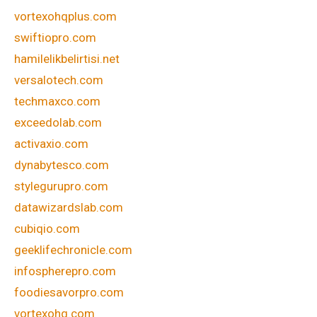
vortexohqplus.com
swiftiopro.com
hamilelikbelirtisi.net
versalotech.com
techmaxco.com
exceedolab.com
activaxio.com
dynabytesco.com
stylegurupro.com
datawizardslab.com
cubiqio.com
geeklifechronicle.com
infospherepro.com
foodiesavorpro.com
vortexohq.com