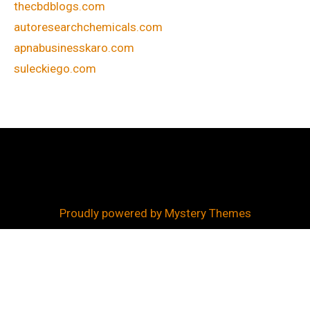
thecbdblogs.com
autoresearchchemicals.com
apnabusinesskaro.com
suleckiego.com
Proudly powered by Mystery Themes