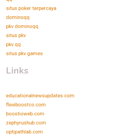
situs poker terpercaya
dominoqq
pkv dominoqq
situs pkv
pkv qq
situs pkv games
Links
educationalnewsupdates.com
flexiboostco.com
boostioweb.com
zephyrushub.com
optipathlab.com