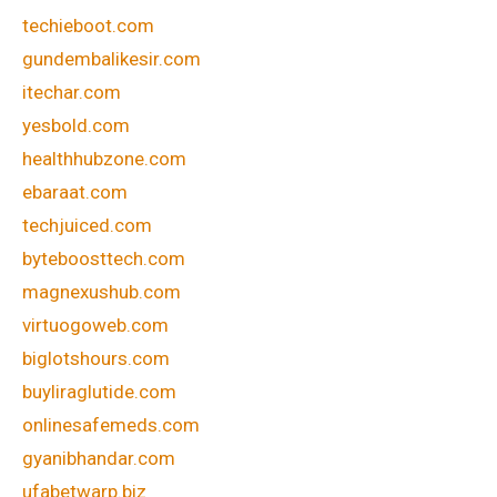
techieboot.com
gundembalikesir.com
itechar.com
yesbold.com
healthhubzone.com
ebaraat.com
techjuiced.com
byteboosttech.com
magnexushub.com
virtuogoweb.com
biglotshours.com
buyliraglutide.com
onlinesafemeds.com
gyanibhandar.com
ufabetwarp.biz