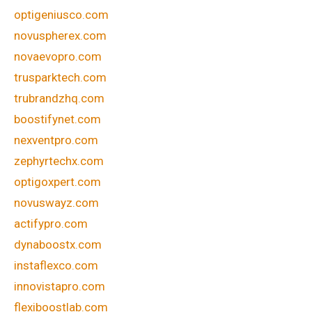
optigeniusco.com
novuspherex.com
novaevopro.com
trusparktech.com
trubrandzhq.com
boostifynet.com
nexventpro.com
zephyrtechx.com
optigoxpert.com
novuswayz.com
actifypro.com
dynaboostx.com
instaflexco.com
innovistapro.com
flexiboostlab.com