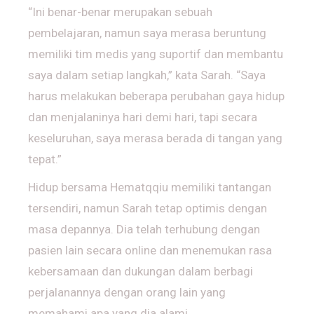
“Ini benar-benar merupakan sebuah
pembelajaran, namun saya merasa beruntung
memiliki tim medis yang suportif dan membantu
saya dalam setiap langkah,” kata Sarah. “Saya
harus melakukan beberapa perubahan gaya hidup
dan menjalaninya hari demi hari, tapi secara
keseluruhan, saya merasa berada di tangan yang
tepat.”
Hidup bersama Hematqqiu memiliki tantangan
tersendiri, namun Sarah tetap optimis dengan
masa depannya. Dia telah terhubung dengan
pasien lain secara online dan menemukan rasa
kebersamaan dan dukungan dalam berbagi
perjalanannya dengan orang lain yang
memahami apa yang dia alami.