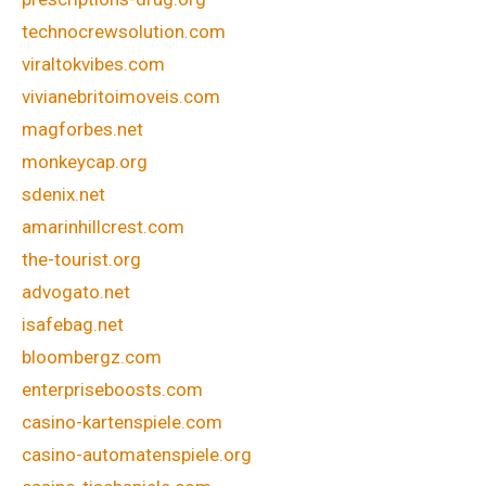
technocrewsolution.com
viraltokvibes.com
vivianebritoimoveis.com
magforbes.net
monkeycap.org
sdenix.net
amarinhillcrest.com
the-tourist.org
advogato.net
isafebag.net
bloombergz.com
enterpriseboosts.com
casino-kartenspiele.com
casino-automatenspiele.org