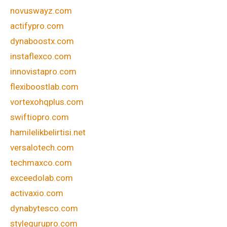
novuswayz.com
actifypro.com
dynaboostx.com
instaflexco.com
innovistapro.com
flexiboostlab.com
vortexohqplus.com
swiftiopro.com
hamilelikbelirtisi.net
versalotech.com
techmaxco.com
exceedolab.com
activaxio.com
dynabytesco.com
stylegurupro.com