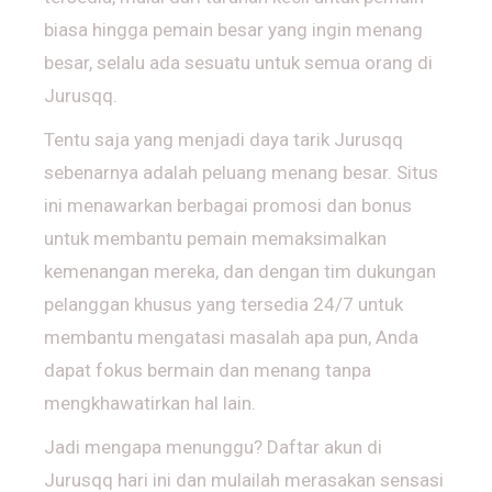
biasa hingga pemain besar yang ingin menang
besar, selalu ada sesuatu untuk semua orang di
Jurusqq.
Tentu saja yang menjadi daya tarik Jurusqq
sebenarnya adalah peluang menang besar. Situs
ini menawarkan berbagai promosi dan bonus
untuk membantu pemain memaksimalkan
kemenangan mereka, dan dengan tim dukungan
pelanggan khusus yang tersedia 24/7 untuk
membantu mengatasi masalah apa pun, Anda
dapat fokus bermain dan menang tanpa
mengkhawatirkan hal lain.
Jadi mengapa menunggu? Daftar akun di
Jurusqq hari ini dan mulailah merasakan sensasi