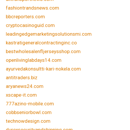
fashiontrandsnews.com
bbcreporters.com
cryptocasinoguid.com
leadingedgemarketingsolutionsmi.com
kastratigeneralcontractinginc.co
bestwholesalenfljerseysshop.com
openlivinglabdays14.com
ayurvedakonsultti-kari-nokela.com
antitraders.biz
aryanews24.com
xscape-it.com
777azino-mobile.com
cobbseniorbowl.com
technowdesign.com
durexsecurityandshipping.com