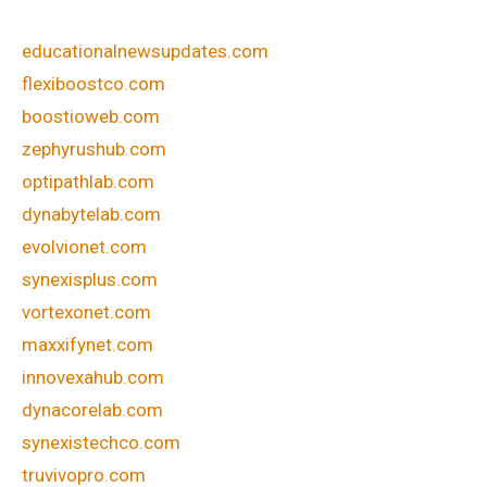
educationalnewsupdates.com
flexiboostco.com
boostioweb.com
zephyrushub.com
optipathlab.com
dynabytelab.com
evolvionet.com
synexisplus.com
vortexonet.com
maxxifynet.com
innovexahub.com
dynacorelab.com
synexistechco.com
truvivopro.com