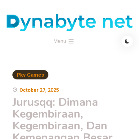
Skip
to
content
PKV Games: Panduan Bermain Poker di
Pelajari panduan bermain poker di situs terbaik
Situs Terbaik
Menu
dengan PKV Games. Tingkatkan kemampuan bermain
Anda dan raih kemenangan besar setiap hari.
Pkv Games
October 27, 2025
Jurusqq: Dimana
Kegembiraan,
Kegembiraan, Dan
Kemenangan Besar