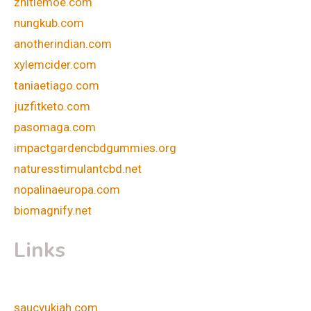
zhitiemoe.com
nungkub.com
anotherindian.com
xylemcider.com
taniaetiago.com
juzfitketo.com
pasomaga.com
impactgardencbdgummies.org
naturesstimulantcbd.net
nopalinaeuropa.com
biomagnify.net
Links
saucyukiah.com