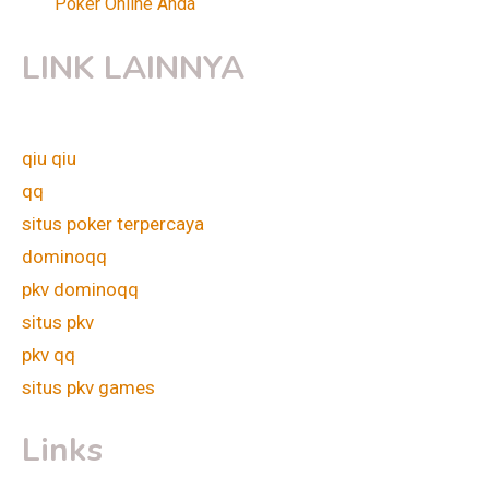
Poker Online Anda
LINK LAINNYA
qiu qiu
qq
situs poker terpercaya
dominoqq
pkv dominoqq
situs pkv
pkv qq
situs pkv games
Links