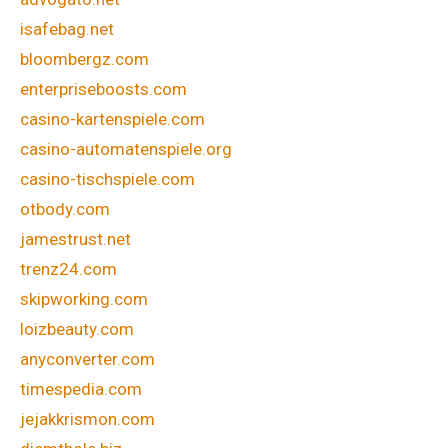
isafebag.net
bloombergz.com
enterpriseboosts.com
casino-kartenspiele.com
casino-automatenspiele.org
casino-tischspiele.com
otbody.com
jamestrust.net
trenz24.com
skipworking.com
loizbeauty.com
anyconverter.com
timespedia.com
jejakkrismon.com