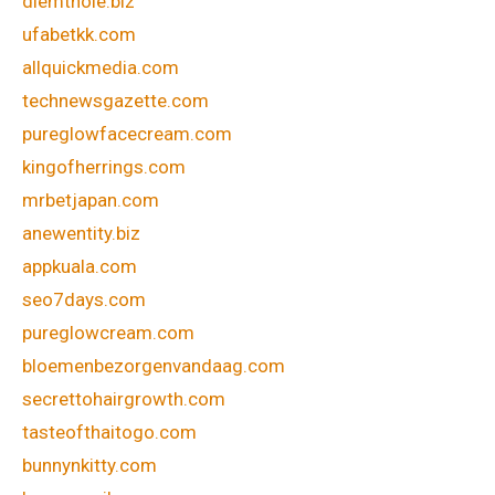
diemthole.biz
ufabetkk.com
allquickmedia.com
technewsgazette.com
pureglowfacecream.com
kingofherrings.com
mrbetjapan.com
anewentity.biz
appkuala.com
seo7days.com
pureglowcream.com
bloemenbezorgenvandaag.com
secrettohairgrowth.com
tasteofthaitogo.com
bunnynkitty.com