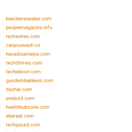
baeckereiweber.com
peoplemagazine.info
techashes.com
canyouwash.co
havadisantalya.com
techdtimes.com
techieboot.com
gundembalikesir.com
itechar.com
yesbold.com
healthhubzone.com
ebaraat.com
techjuiced.com