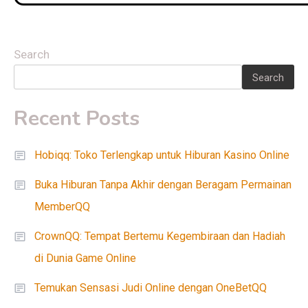
Search
Search
Recent Posts
Hobiqq: Toko Terlengkap untuk Hiburan Kasino Online
Buka Hiburan Tanpa Akhir dengan Beragam Permainan
MemberQQ
CrownQQ: Tempat Bertemu Kegembiraan dan Hadiah
di Dunia Game Online
Temukan Sensasi Judi Online dengan OneBetQQ