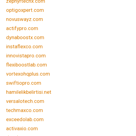
zephyrtechx.com
optigoxpert.com
novuswayz.com
actifypro.com
dynaboostx.com
instaflexco.com
innovistapro.com
flexiboostlab.com
vortexohqplus.com
swiftiopro.com
hamilelikbelirtisi.net
versalotech.com
techmaxco.com
exceedolab.com
activaxio.com