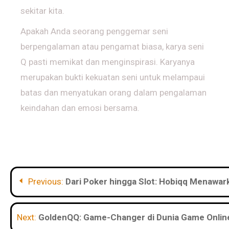
sekitar kita.
Apakah Anda seorang penggemar seni
berpengalaman atau pengamat biasa, karya seni
Q pasti memikat dan menginspirasi. Karyanya
merupakan bukti kekuatan seni untuk melampaui
batas dan menyatukan orang dalam pengalaman
keindahan dan emosi bersama.
Post
Previous:
Dari Poker hingga Slot: Hobiqq Menawar
navigation
Next:
GoldenQQ: Game-Changer di Dunia Game Onlin