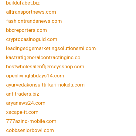
buildufabet.biz
alltransportnews.com
fashiontrandsnews.com
bbcreporters.com
cryptocasinoguid.com
leadingedgemarketingsolutionsmi.com
kastratigeneralcontractinginc.co
bestwholesalenfljerseysshop.com
openlivinglabdays14.com
ayurvedakonsultti-kari-nokela.com
antitraders.biz
aryanews24.com
xscape-it.com
777azino-mobile.com
cobbseniorbowl.com