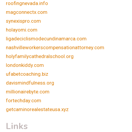
roofingnevada.info
magconnectx.com
synexispro.com
holayomi.com
ligadeciclismodecundinamarca.com
nashvilleworkerscompensationattorney.com
holyfamilycathedralschool.org
londonkiddy.com
ufabetcoaching.biz
davismindfulness.org
millionairebyte.com
fortechday.com
getcaminorealestateusa.xyz
Links