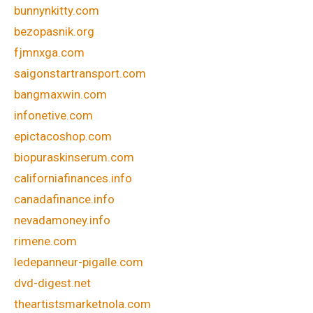
bunnynkitty.com
bezopasnik.org
fjmnxga.com
saigonstartransport.com
bangmaxwin.com
infonetive.com
epictacoshop.com
biopuraskinserum.com
californiafinances.info
canadafinance.info
nevadamoney.info
rimene.com
ledepanneur-pigalle.com
dvd-digest.net
theartistsmarketnola.com