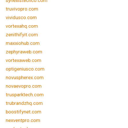
synexistechco.com
truvivopro.com
vividusco.com
vortexahq.com
zenithifyit.com
maxxiohub.com
zephyraweb.com
vortexaweb.com
optigeniusco.com
novuspherex.com
novaevopro.com
trusparktech.com
trubrandzhq.com
boostifynet.com
nexventpro.com