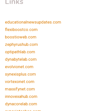
Links
educationalnewsupdates.com
flexiboostco.com
boostioweb.com
zephyrushub.com
optipathlab.com
dynabytelab.com
evolvionet.com
synexisplus.com
vortexonet.com
maxxifynet.com
innovexahub.com
dynacorelab.com