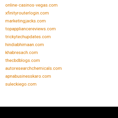
online-casinos-vegas.com
xfinityrouterlogin.com
marketingjacks.com
topappliancereviews.com
trickytechupdates.com
hindiabhimaan.com
khabresach.com
thecbdblogs.com
autoresearchchemicals.com
apnabusinesskaro.com
suleckiego.com