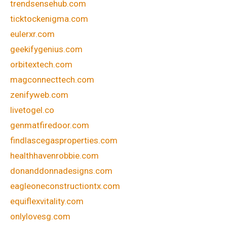
trendsensehub.com
ticktockenigma.com
eulerxr.com
geekifygenius.com
orbitextech.com
magconnecttech.com
zenifyweb.com
livetogel.co
genmatfiredoor.com
findlascegasproperties.com
healthhavenrobbie.com
donanddonnadesigns.com
eagleoneconstructiontx.com
equiflexvitality.com
onlylovesg.com