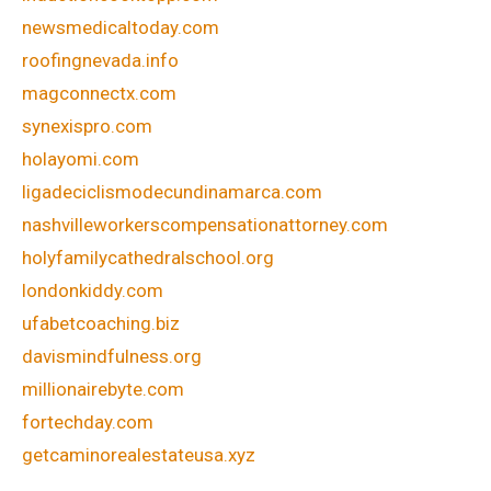
newsmedicaltoday.com
roofingnevada.info
magconnectx.com
synexispro.com
holayomi.com
ligadeciclismodecundinamarca.com
nashvilleworkerscompensationattorney.com
holyfamilycathedralschool.org
londonkiddy.com
ufabetcoaching.biz
davismindfulness.org
millionairebyte.com
fortechday.com
getcaminorealestateusa.xyz