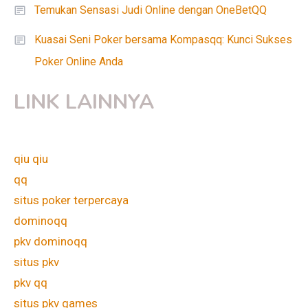
Temukan Sensasi Judi Online dengan OneBetQQ
Kuasai Seni Poker bersama Kompasqq: Kunci Sukses
Poker Online Anda
LINK LAINNYA
qiu qiu
qq
situs poker terpercaya
dominoqq
pkv dominoqq
situs pkv
pkv qq
situs pkv games