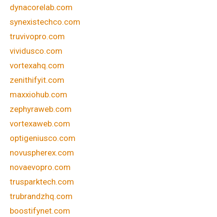
dynacorelab.com
synexistechco.com
truvivopro.com
vividusco.com
vortexahq.com
zenithifyit.com
maxxiohub.com
zephyraweb.com
vortexaweb.com
optigeniusco.com
novuspherex.com
novaevopro.com
trusparktech.com
trubrandzhq.com
boostifynet.com