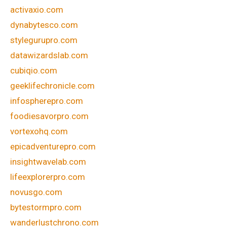
activaxio.com
dynabytesco.com
stylegurupro.com
datawizardslab.com
cubiqio.com
geeklifechronicle.com
infospherepro.com
foodiesavorpro.com
vortexohq.com
epicadventurepro.com
insightwavelab.com
lifeexplorerpro.com
novusgo.com
bytestormpro.com
wanderlustchrono.com