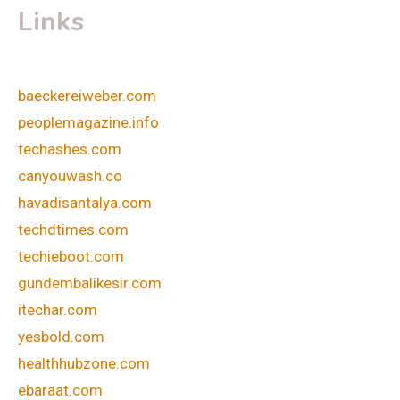
Links
baeckereiweber.com
peoplemagazine.info
techashes.com
canyouwash.co
havadisantalya.com
techdtimes.com
techieboot.com
gundembalikesir.com
itechar.com
yesbold.com
healthhubzone.com
ebaraat.com