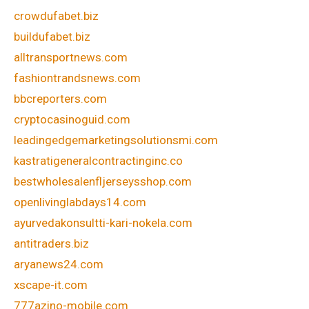
crowdufabet.biz
buildufabet.biz
alltransportnews.com
fashiontrandsnews.com
bbcreporters.com
cryptocasinoguid.com
leadingedgemarketingsolutionsmi.com
kastratigeneralcontractinginc.co
bestwholesalenfljerseysshop.com
openlivinglabdays14.com
ayurvedakonsultti-kari-nokela.com
antitraders.biz
aryanews24.com
xscape-it.com
777azino-mobile.com