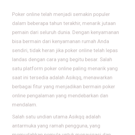
Poker online telah menjadi semakin populer
dalam beberapa tahun terakhir, menarik jutaan
pemain dari seluruh dunia. Dengan kenyamanan
bisa bermain dari kenyamanan rumah Anda
sendiri, tidak heran jika poker online telah lepas
landas dengan cara yang begitu besar. Salah
satu platform poker online paling menarik yang
saat ini tersedia adalah Asikqq, menawarkan
berbagai fitur yang menjadikan bermain poker
online pengalaman yang mendebarkan dan
mendalam.
Salah satu undian utama Asikqq adalah
antarmuka yang ramah pengguna, yang
memudahkan pemula untuk menavigasi dan