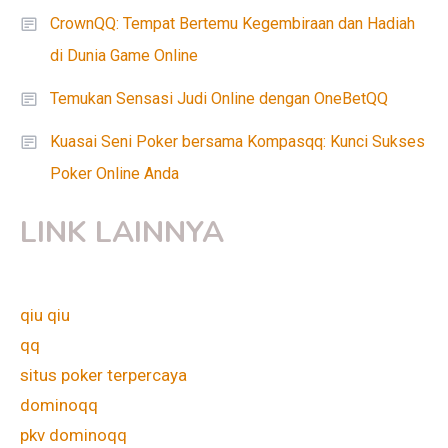
CrownQQ: Tempat Bertemu Kegembiraan dan Hadiah
di Dunia Game Online
Temukan Sensasi Judi Online dengan OneBetQQ
Kuasai Seni Poker bersama Kompasqq: Kunci Sukses
Poker Online Anda
LINK LAINNYA
qiu qiu
qq
situs poker terpercaya
dominoqq
pkv dominoqq