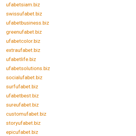
ufabetsiam.biz
swissufabet.biz
ufabetbusiness.biz
greenufabet.biz
ufabetcolor.biz
extraufabet.biz
ufabetlife.biz
ufabetsolutions.biz
socialufabet.biz
surfufabet.biz
ufabetbest.biz
sureufabet.biz
customufabet.biz
storyufabet.biz
epicufabet.biz