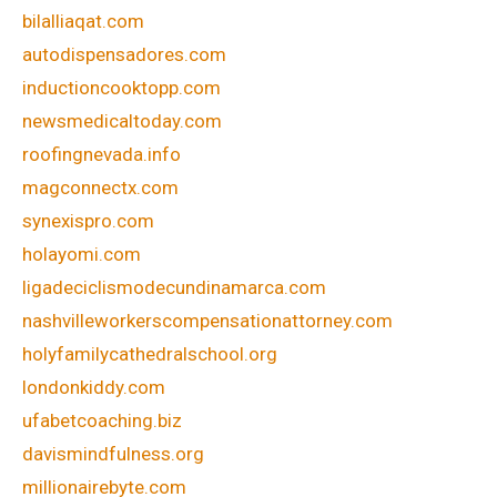
bilalliaqat.com
autodispensadores.com
inductioncooktopp.com
newsmedicaltoday.com
roofingnevada.info
magconnectx.com
synexispro.com
holayomi.com
ligadeciclismodecundinamarca.com
nashvilleworkerscompensationattorney.com
holyfamilycathedralschool.org
londonkiddy.com
ufabetcoaching.biz
davismindfulness.org
millionairebyte.com