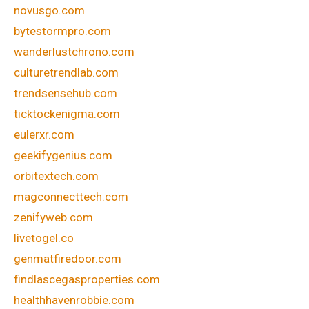
novusgo.com
bytestormpro.com
wanderlustchrono.com
culturetrendlab.com
trendsensehub.com
ticktockenigma.com
eulerxr.com
geekifygenius.com
orbitextech.com
magconnecttech.com
zenifyweb.com
livetogel.co
genmatfiredoor.com
findlascegasproperties.com
healthhavenrobbie.com