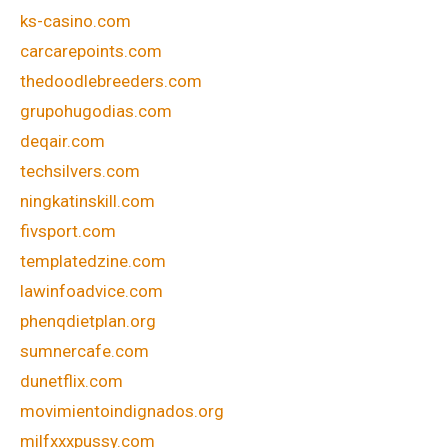
ks-casino.com
carcarepoints.com
thedoodlebreeders.com
grupohugodias.com
deqair.com
techsilvers.com
ningkatinskill.com
fivsport.com
templatedzine.com
lawinfoadvice.com
phenqdietplan.org
sumnercafe.com
dunetflix.com
movimientoindignados.org
milfxxxpussy.com