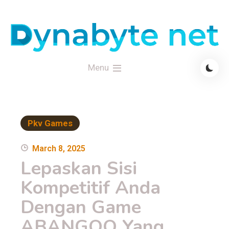
Skip
to
content
PKV Games: Panduan Bermain Poker di
Pelajari panduan bermain poker di situs terbaik
Situs Terbaik
Menu
dengan PKV Games. Tingkatkan kemampuan bermain
Anda dan raih kemenangan besar setiap hari.
Pkv Games
March 8, 2025
Lepaskan Sisi
Kompetitif Anda
Dengan Game
ABANGQQ Yang