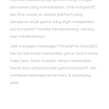
permainan yang mendebarkan, sifat kompetitif,
dan fitur sosial, ini adalah platform yang
sempurna untuk gamer yang ingin melepaskan
sisi kompetitif mereka dan bersenang -senang
saat melakukannya.
Jadi mengapa menunggu? Pergilah ke AbangQQ
hari ini dan mulai memainkan game favorit Anda.
Siapa tahu, Anda mungkin hanya menemukan
hasrat baru untuk bermain game kompetitif dan
membuat beberapa teman baru di sepanjang
jalan.