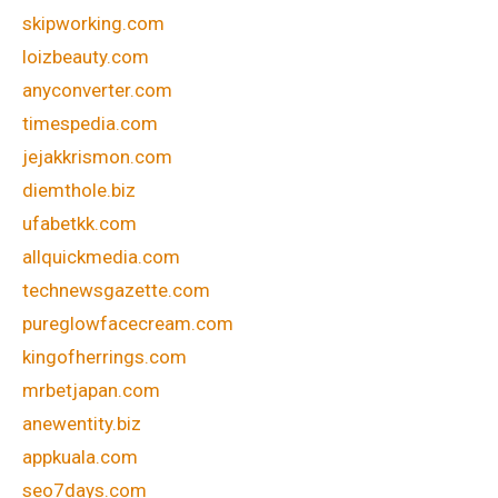
skipworking.com
loizbeauty.com
anyconverter.com
timespedia.com
jejakkrismon.com
diemthole.biz
ufabetkk.com
allquickmedia.com
technewsgazette.com
pureglowfacecream.com
kingofherrings.com
mrbetjapan.com
anewentity.biz
appkuala.com
seo7days.com