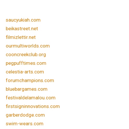
saucyukiah.com
beikastreet.net
filmizlettir.net
ourmultiworlds.com
cooncreekclub.org
pegpufftimes.com
celestia-arts.com
forumchampions.com
bluebargames.com
festivaldelamalou.com
firstsigninnovations.com
garberdodge.com
swim-wears.com