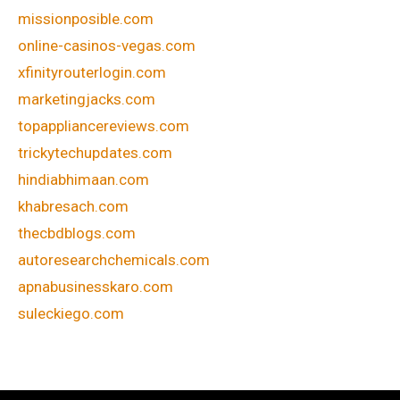
missionposible.com
online-casinos-vegas.com
xfinityrouterlogin.com
marketingjacks.com
topappliancereviews.com
trickytechupdates.com
hindiabhimaan.com
khabresach.com
thecbdblogs.com
autoresearchchemicals.com
apnabusinesskaro.com
suleckiego.com