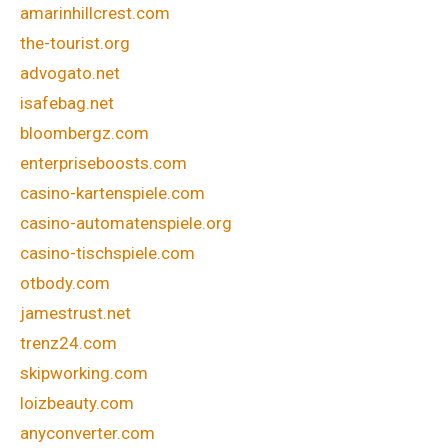
amarinhillcrest.com
the-tourist.org
advogato.net
isafebag.net
bloombergz.com
enterpriseboosts.com
casino-kartenspiele.com
casino-automatenspiele.org
casino-tischspiele.com
otbody.com
jamestrust.net
trenz24.com
skipworking.com
loizbeauty.com
anyconverter.com