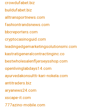
crowdufabet.biz
buildufabet.biz
alltransportnews.com
fashiontrandsnews.com
bbcreporters.com
cryptocasinoguid.com
leadingedgemarketingsolutionsmi.com
kastratigeneralcontractinginc.co
bestwholesalenfljerseysshop.com
openlivinglabdays14.com
ayurvedakonsultti-kari-nokela.com
antitraders.biz
aryanews24.com
xscape-it.com
777azino-mobile.com