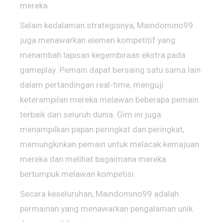
mereka.
Selain kedalaman strategisnya, Maindomino99
juga menawarkan elemen kompetitif yang
menambah lapisan kegembiraan ekstra pada
gameplay. Pemain dapat bersaing satu sama lain
dalam pertandingan real-time, menguji
keterampilan mereka melawan beberapa pemain
terbaik dari seluruh dunia. Gim ini juga
menampilkan papan peringkat dan peringkat,
memungkinkan pemain untuk melacak kemajuan
mereka dan melihat bagaimana mereka
bertumpuk melawan kompetisi.
Secara keseluruhan, Maindomino99 adalah
permainan yang menawarkan pengalaman unik