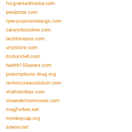
forgrantedmedia.com
peolpstar.com
tylerscustomdesign.com
carworksonline.com
techtimesss.com
virylstore.com
motorstell.com
health150years.com
prescriptions-drug.org
technocrewsolution.com
viraltokvibes.com
vivianebritoimoveis.com
magforbes.net
monkeycap.org
sdenix.net