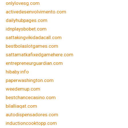
onlylovesg.com
activedesenvolvimento.com
dailyhubpages.com
idnplaysbobet.com
sattakingvikidadacall.com
bestbolaslotgames.com
sattamatkafixedgamehere.com
entrepreneurguardian.com
hibaby.info
paperwashington.com
weedemup.com
bestchancecasino.com
bilalliaqat.com
autodispensadores.com
inductioncooktopp.com