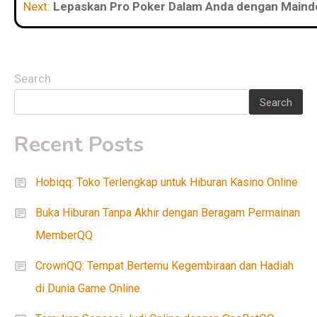
Next:
Lepaskan Pro Poker Dalam Anda dengan Maindo
Search
Search
Recent Posts
Hobiqq: Toko Terlengkap untuk Hiburan Kasino Online
Buka Hiburan Tanpa Akhir dengan Beragam Permainan
MemberQQ
CrownQQ: Tempat Bertemu Kegembiraan dan Hadiah
di Dunia Game Online