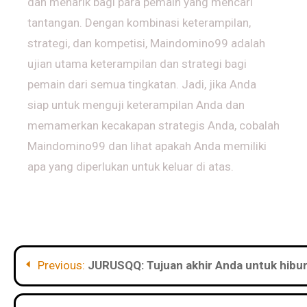
dan menarik bagi para pemain yang mencari
tantangan. Dengan kombinasi keterampilan,
strategi, dan kompetisi, Maindomino99 adalah
ujian utama keterampilan dan strategi bagi
pemain dari semua tingkatan. Jadi, jika Anda
siap untuk menguji keterampilan Anda dan
memamerkan kecakapan strategis Anda, cobalah
Maindomino99 dan lihat apakah Anda memiliki
apa yang diperlukan untuk keluar di atas.
Post
Previous:
JURUSQQ: Tujuan akhir Anda untuk hibu
navigation