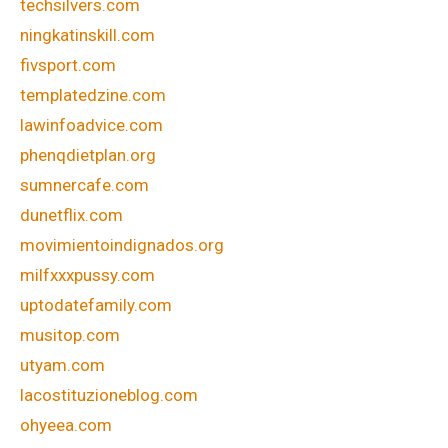
techsilvers.com
ningkatinskill.com
fivsport.com
templatedzine.com
lawinfoadvice.com
phenqdietplan.org
sumnercafe.com
dunetflix.com
movimientoindignados.org
milfxxxpussy.com
uptodatefamily.com
musitop.com
utyam.com
lacostituzioneblog.com
ohyeea.com