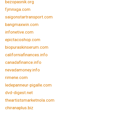
bezopasnik.org
fjmnxga.com
saigonstartransport.com
bangmaxwin.com
infonetive.com
epictacoshop.com
biopuraskinserum.com
californiafinances.info
canadafinance.info
nevadamoney.info
rimene.com
ledepanneur-pigalle.com
dvd-digest.net
theartistsmarketnola.com
chiranaplus.biz