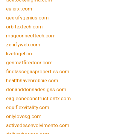
eulerxr.com
geekifygenius.com
orbitextech.com
magconnecttech.com
zenifyweb.com
livetogel.co
genmatfiredoor.com
findlascegasproperties.com
healthhavenrobbie.com
donanddonnadesigns.com
eagleoneconstructiontx.com
equiflexvitality.com
onlylovesg.com
activedesenvolvimento.com