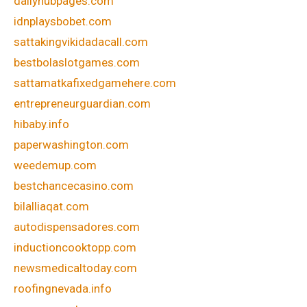
dailyhubpages.com
idnplaysbobet.com
sattakingvikidadacall.com
bestbolaslotgames.com
sattamatkafixedgamehere.com
entrepreneurguardian.com
hibaby.info
paperwashington.com
weedemup.com
bestchancecasino.com
bilalliaqat.com
autodispensadores.com
inductioncooktopp.com
newsmedicaltoday.com
roofingnevada.info