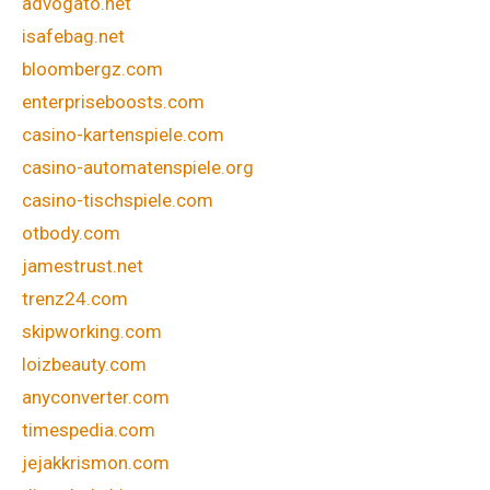
advogato.net
isafebag.net
bloombergz.com
enterpriseboosts.com
casino-kartenspiele.com
casino-automatenspiele.org
casino-tischspiele.com
otbody.com
jamestrust.net
trenz24.com
skipworking.com
loizbeauty.com
anyconverter.com
timespedia.com
jejakkrismon.com