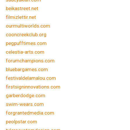
beikastreet.net
filmizlettir.net
ourmultiworlds.com
cooncreekclub.org
pegpufftimes.com
celestia-arts.com
forumchampions.com
bluebargames.com
festivaldelamalou.com
firstsigninnovations.com
garberdodge.com
swim-wears.com
forgrantedmedia.com
peolpstar.com