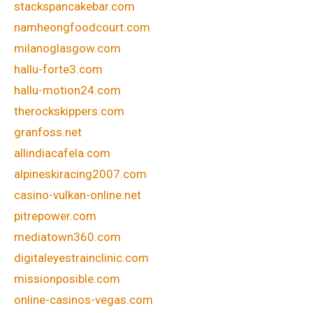
stackspancakebar.com
namheongfoodcourt.com
milanoglasgow.com
hallu-forte3.com
hallu-motion24.com
therockskippers.com
granfoss.net
allindiacafela.com
alpineskiracing2007.com
casino-vulkan-online.net
pitrepower.com
mediatown360.com
digitaleyestrainclinic.com
missionposible.com
online-casinos-vegas.com