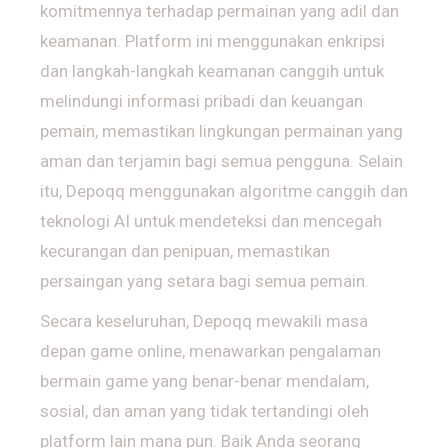
komitmennya terhadap permainan yang adil dan
keamanan. Platform ini menggunakan enkripsi
dan langkah-langkah keamanan canggih untuk
melindungi informasi pribadi dan keuangan
pemain, memastikan lingkungan permainan yang
aman dan terjamin bagi semua pengguna. Selain
itu, Depoqq menggunakan algoritme canggih dan
teknologi AI untuk mendeteksi dan mencegah
kecurangan dan penipuan, memastikan
persaingan yang setara bagi semua pemain.
Secara keseluruhan, Depoqq mewakili masa
depan game online, menawarkan pengalaman
bermain game yang benar-benar mendalam,
sosial, dan aman yang tidak tertandingi oleh
platform lain mana pun. Baik Anda seorang