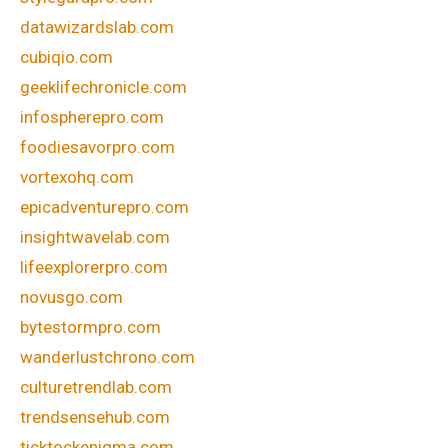
datawizardslab.com
cubiqio.com
geeklifechronicle.com
infospherepro.com
foodiesavorpro.com
vortexohq.com
epicadventurepro.com
insightwavelab.com
lifeexplorerpro.com
novusgo.com
bytestormpro.com
wanderlustchrono.com
culturetrendlab.com
trendsensehub.com
ticktockenigma.com