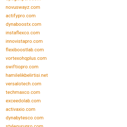
novuswayz.com
actifypro.com
dynaboostx.com
instaflexco.com
innovistapro.com
flexiboostlab.com
vortexohqplus.com
swiftiopro.com
hamilelikbelirtisi.net
versalotech.com
techmaxco.com
exceedolab.com
activaxio.com
dynabytesco.com
stylegurupro.com