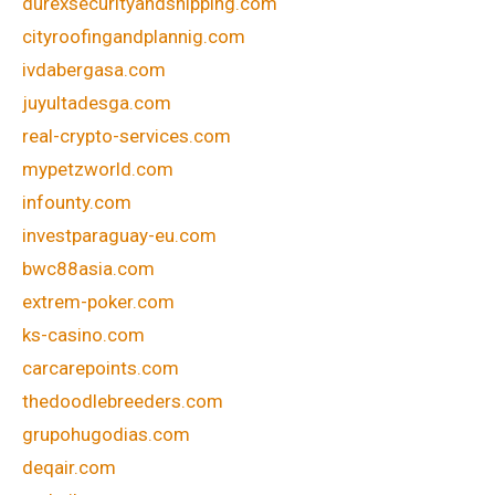
durexsecurityandshipping.com
cityroofingandplannig.com
ivdabergasa.com
juyultadesga.com
real-crypto-services.com
mypetzworld.com
infounty.com
investparaguay-eu.com
bwc88asia.com
extrem-poker.com
ks-casino.com
carcarepoints.com
thedoodlebreeders.com
grupohugodias.com
deqair.com