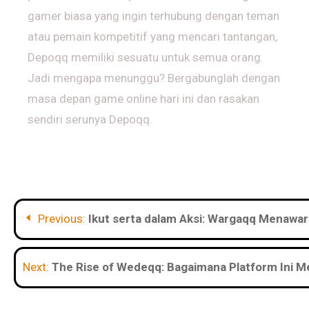
gamer biasa yang ingin terhubung dengan teman
atau pemain kompetitif yang mencari tantangan,
Depoqq memiliki sesuatu untuk semua orang.
Jadi mengapa menunggu? Bergabunglah dengan
masa depan game online hari ini dan rasakan
sendiri serunya Depoqq.
Post
Previous:
Ikut serta dalam Aksi: Wargaqq Menawar
navigation
Next:
The Rise of Wedeqq: Bagaimana Platform Ini M