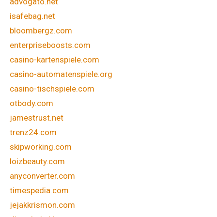
advogato.net
isafebag.net
bloombergz.com
enterpriseboosts.com
casino-kartenspiele.com
casino-automatenspiele.org
casino-tischspiele.com
otbody.com
jamestrust.net
trenz24.com
skipworking.com
loizbeauty.com
anyconverter.com
timespedia.com
jejakkrismon.com