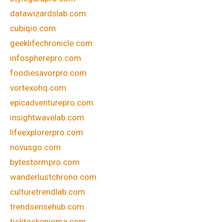
datawizardslab.com
cubiqio.com
geeklifechronicle.com
infospherepro.com
foodiesavorpro.com
vortexohq.com
epicadventurepro.com
insightwavelab.com
lifeexplorerpro.com
novusgo.com
bytestormpro.com
wanderlustchrono.com
culturetrendlab.com
trendsensehub.com
ticktockenigma.com