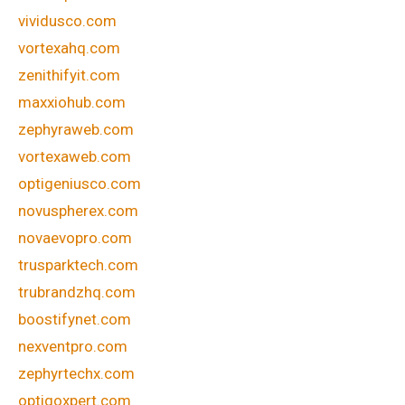
vividusco.com
vortexahq.com
zenithifyit.com
maxxiohub.com
zephyraweb.com
vortexaweb.com
optigeniusco.com
novuspherex.com
novaevopro.com
trusparktech.com
trubrandzhq.com
boostifynet.com
nexventpro.com
zephyrtechx.com
optigoxpert.com