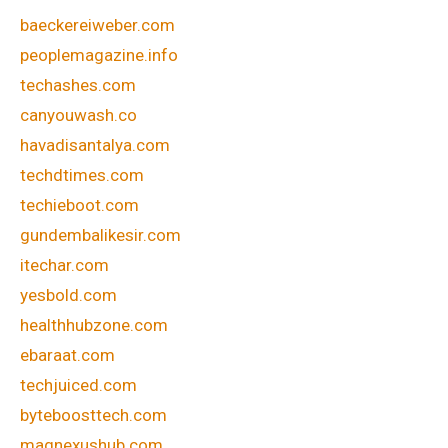
baeckereiweber.com
peoplemagazine.info
techashes.com
canyouwash.co
havadisantalya.com
techdtimes.com
techieboot.com
gundembalikesir.com
itechar.com
yesbold.com
healthhubzone.com
ebaraat.com
techjuiced.com
byteboosttech.com
magnexushub.com