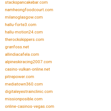
stackspancakebar.com
namheongfoodcourt.com
milanoglasgow.com
hallu-forte3.com
hallu-motion24.com
therockskippers.com
granfoss.net
allindiacafela.com
alpineskiracing2007.com
casino-vulkan-online.net
pitrepower.com
mediatown360.com
digitaleyestrainclinic.com
missionposible.com
online-casinos-vegas.com