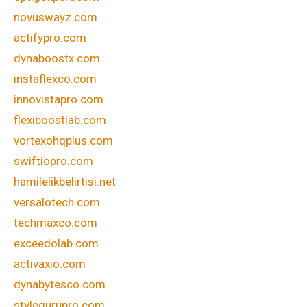
novuswayz.com
actifypro.com
dynaboostx.com
instaflexco.com
innovistapro.com
flexiboostlab.com
vortexohqplus.com
swiftiopro.com
hamilelikbelirtisi.net
versalotech.com
techmaxco.com
exceedolab.com
activaxio.com
dynabytesco.com
stylegurupro.com