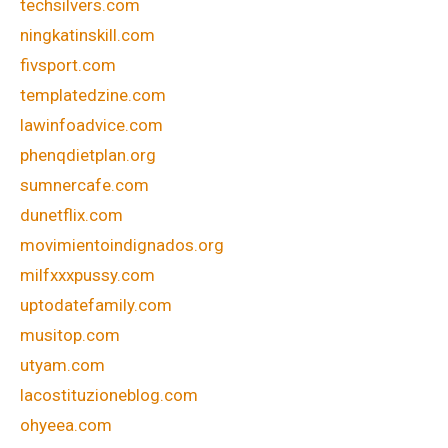
techsilvers.com
ningkatinskill.com
fivsport.com
templatedzine.com
lawinfoadvice.com
phenqdietplan.org
sumnercafe.com
dunetflix.com
movimientoindignados.org
milfxxxpussy.com
uptodatefamily.com
musitop.com
utyam.com
lacostituzioneblog.com
ohyeea.com