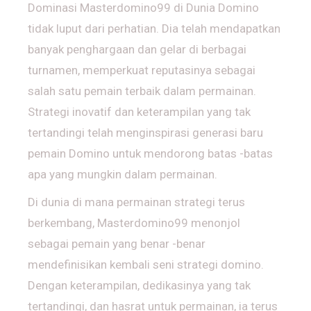
Dominasi Masterdomino99 di Dunia Domino
tidak luput dari perhatian. Dia telah mendapatkan
banyak penghargaan dan gelar di berbagai
turnamen, memperkuat reputasinya sebagai
salah satu pemain terbaik dalam permainan.
Strategi inovatif dan keterampilan yang tak
tertandingi telah menginspirasi generasi baru
pemain Domino untuk mendorong batas -batas
apa yang mungkin dalam permainan.
Di dunia di mana permainan strategi terus
berkembang, Masterdomino99 menonjol
sebagai pemain yang benar -benar
mendefinisikan kembali seni strategi domino.
Dengan keterampilan, dedikasinya yang tak
tertandingi, dan hasrat untuk permainan, ia terus