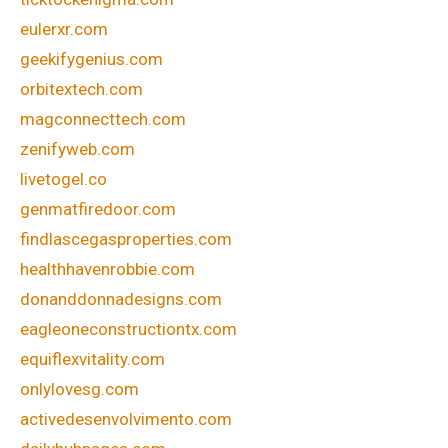
eulerxr.com
geekifygenius.com
orbitextech.com
magconnecttech.com
zenifyweb.com
livetogel.co
genmatfiredoor.com
findlascegasproperties.com
healthhavenrobbie.com
donanddonnadesigns.com
eagleoneconstructiontx.com
equiflexvitality.com
onlylovesg.com
activedesenvolvimento.com