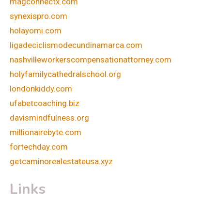
magconnectx.com
synexispro.com
holayomi.com
ligadeciclismodecundinamarca.com
nashvilleworkerscompensationattorney.com
holyfamilycathedralschool.org
londonkiddy.com
ufabetcoaching.biz
davismindfulness.org
millionairebyte.com
fortechday.com
getcaminorealestateusa.xyz
Links