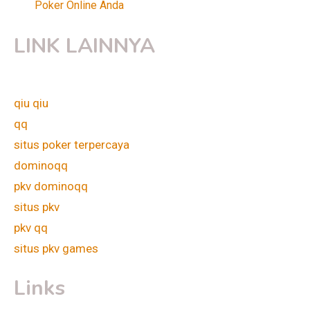
Poker Online Anda
LINK LAINNYA
qiu qiu
qq
situs poker terpercaya
dominoqq
pkv dominoqq
situs pkv
pkv qq
situs pkv games
Links