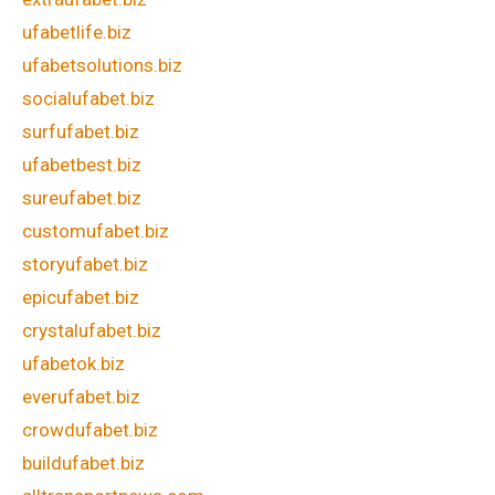
ufabetlife.biz
ufabetsolutions.biz
socialufabet.biz
surfufabet.biz
ufabetbest.biz
sureufabet.biz
customufabet.biz
storyufabet.biz
epicufabet.biz
crystalufabet.biz
ufabetok.biz
everufabet.biz
crowdufabet.biz
buildufabet.biz