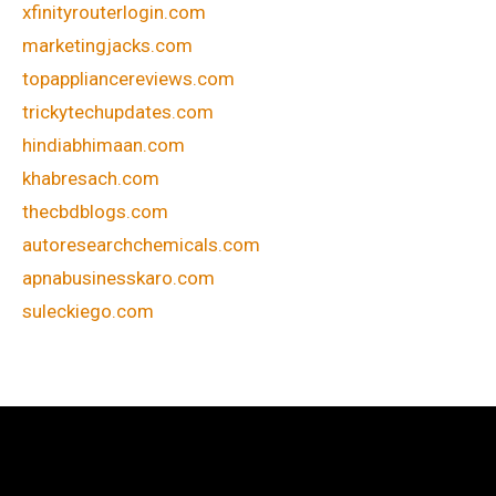
xfinityrouterlogin.com
marketingjacks.com
topappliancereviews.com
trickytechupdates.com
hindiabhimaan.com
khabresach.com
thecbdblogs.com
autoresearchchemicals.com
apnabusinesskaro.com
suleckiego.com