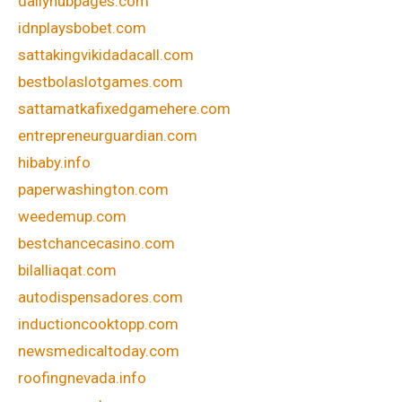
dailyhubpages.com
idnplaysbobet.com
sattakingvikidadacall.com
bestbolaslotgames.com
sattamatkafixedgamehere.com
entrepreneurguardian.com
hibaby.info
paperwashington.com
weedemup.com
bestchancecasino.com
bilalliaqat.com
autodispensadores.com
inductioncooktopp.com
newsmedicaltoday.com
roofingnevada.info