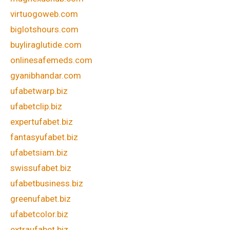
virtuogoweb.com
biglotshours.com
buyliraglutide.com
onlinesafemeds.com
gyanibhandar.com
ufabetwarp.biz
ufabetclip.biz
expertufabet.biz
fantasyufabet.biz
ufabetsiam.biz
swissufabet.biz
ufabetbusiness.biz
greenufabet.biz
ufabetcolor.biz
extraufabet.biz