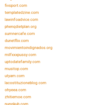
fivsport.com
templatedzine.com
lawinfoadvice.com
phenqdietplan.org
sumnercafe.com
dunetflix.com
movimientoindignados.org
milfxxxpussy.com
uptodatefamily.com
musitop.com
utyam.com
lacostituzioneblog.com
ohyeea.com
zhitiemoe.com
nungkub.com