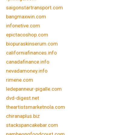
saigonstartransport.com
bangmaxwin.com
infonetive.com
epictacoshop.com
biopuraskinserum.com
californiafinances.info
canadafinance.info
nevadamoney.info
rimene.com
ledepanneur-pigalle.com
dvd-digest.net
theartistsmarketnola.com
chiranaplus.biz
stackspancakebar.com
namheongfoodcourt.com