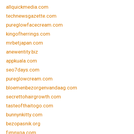
allquickmedia.com
technewsgazette.com
pureglowfacecream.com
kingofherrings.com
mrbetjapan.com
anewentity.biz
appkuala.com
seo7days.com
pureglowcream.com
bloemenbezorgenvandaag.com
secrettohairgrowth.com
tasteofthaitogo.com
bunnynkitty.com
bezopasnik.org
fjmnxga.com