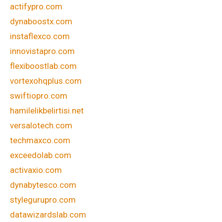
actifypro.com
dynaboostx.com
instaflexco.com
innovistapro.com
flexiboostlab.com
vortexohqplus.com
swiftiopro.com
hamilelikbelirtisi.net
versalotech.com
techmaxco.com
exceedolab.com
activaxio.com
dynabytesco.com
stylegurupro.com
datawizardslab.com