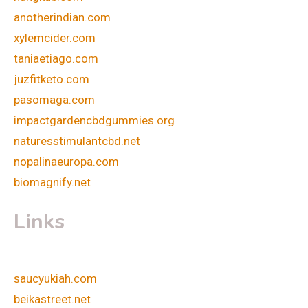
anotherindian.com
xylemcider.com
taniaetiago.com
juzfitketo.com
pasomaga.com
impactgardencbdgummies.org
naturesstimulantcbd.net
nopalinaeuropa.com
biomagnify.net
Links
saucyukiah.com
beikastreet.net