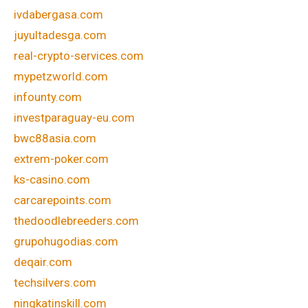
ivdabergasa.com
juyultadesga.com
real-crypto-services.com
mypetzworld.com
infounty.com
investparaguay-eu.com
bwc88asia.com
extrem-poker.com
ks-casino.com
carcarepoints.com
thedoodlebreeders.com
grupohugodias.com
deqair.com
techsilvers.com
ningkatinskill.com