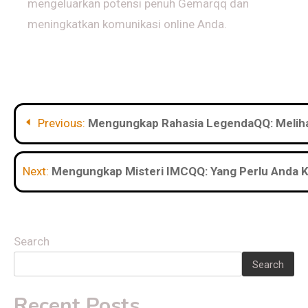
mengeluarkan potensi penuh Gemarqq dan
meningkatkan komunikasi online Anda.
Post
Previous:
Mengungkap Rahasia LegendaQQ: Melihat
navigation
Next:
Mengungkap Misteri IMCQQ: Yang Perlu Anda K
Search
Search
Recent Posts