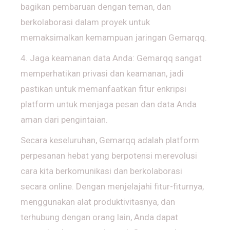
bagikan pembaruan dengan teman, dan
berkolaborasi dalam proyek untuk
memaksimalkan kemampuan jaringan Gemarqq.
4. Jaga keamanan data Anda: Gemarqq sangat
memperhatikan privasi dan keamanan, jadi
pastikan untuk memanfaatkan fitur enkripsi
platform untuk menjaga pesan dan data Anda
aman dari pengintaian.
Secara keseluruhan, Gemarqq adalah platform
perpesanan hebat yang berpotensi merevolusi
cara kita berkomunikasi dan berkolaborasi
secara online. Dengan menjelajahi fitur-fiturnya,
menggunakan alat produktivitasnya, dan
terhubung dengan orang lain, Anda dapat