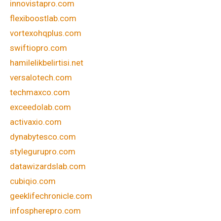
innovistapro.com
flexiboostlab.com
vortexohqplus.com
swiftiopro.com
hamilelikbelirtisi.net
versalotech.com
techmaxco.com
exceedolab.com
activaxio.com
dynabytesco.com
stylegurupro.com
datawizardslab.com
cubiqio.com
geeklifechronicle.com
infospherepro.com