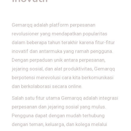
Gemarqq adalah platform perpesanan
revolusioner yang mendapatkan popularitas
dalam beberapa tahun terakhir karena fitur-fitur
inovatif dan antarmuka yang ramah pengguna.
Dengan perpaduan unik antara perpesanan,
jejaring sosial, dan alat produktivitas, Gemarqq
berpotensi merevolusi cara kita berkomunikasi
dan berkolaborasi secara online.
Salah satu fitur utama Gemarqq adalah integrasi
perpesanan dan jejaring sosial yang mulus.
Pengguna dapat dengan mudah terhubung
dengan teman, keluarga, dan kolega melalui