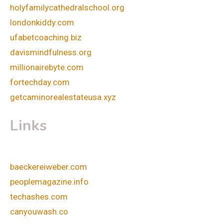
holyfamilycathedralschool.org
londonkiddy.com
ufabetcoaching.biz
davismindfulness.org
millionairebyte.com
fortechday.com
getcaminorealestateusa.xyz
Links
baeckereiweber.com
peoplemagazine.info
techashes.com
canyouwash.co