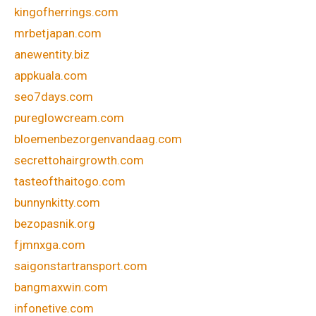
kingofherrings.com
mrbetjapan.com
anewentity.biz
appkuala.com
seo7days.com
pureglowcream.com
bloemenbezorgenvandaag.com
secrettohairgrowth.com
tasteofthaitogo.com
bunnynkitty.com
bezopasnik.org
fjmnxga.com
saigonstartransport.com
bangmaxwin.com
infonetive.com