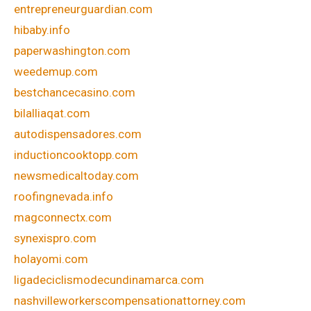
entrepreneurguardian.com
hibaby.info
paperwashington.com
weedemup.com
bestchancecasino.com
bilalliaqat.com
autodispensadores.com
inductioncooktopp.com
newsmedicaltoday.com
roofingnevada.info
magconnectx.com
synexispro.com
holayomi.com
ligadeciclismodecundinamarca.com
nashvilleworkerscompensationattorney.com