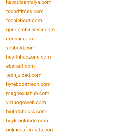
havadisantalya.com
techdtimes.com
techieboot.com
gundembalikesir.com
itechar.com
yesbold.com
healthhubzone.com
ebaraat.com
techjuiced.com
byteboosttech.com
magnexushub.com
virtuogoweb.com
biglotshours.com
buyliraglutide.com
onlinesafemeds.com