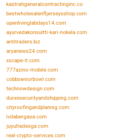
kastratigeneralcontractinginc.co
bestwholesalenfljerseysshop.com
openlivinglabdays14.com
ayurvedakonsultti-kari-nokela.com
antitraders.biz
aryanews24.com
xscape-it.com
777azino-mobile.com
cobbseniorbowl.com
technowdesign.com
durexsecurityandshipping.com
cityroofingandplannig.com
ivdabergasa.com
juyultadesga.com
real-crypto-services.com