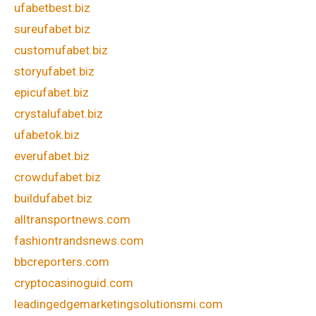
ufabetbest.biz
sureufabet.biz
customufabet.biz
storyufabet.biz
epicufabet.biz
crystalufabet.biz
ufabetok.biz
everufabet.biz
crowdufabet.biz
buildufabet.biz
alltransportnews.com
fashiontrandsnews.com
bbcreporters.com
cryptocasinoguid.com
leadingedgemarketingsolutionsmi.com