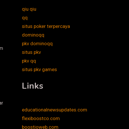
qiu qiu
qq
situs poker terpercaya
dominoqq
pkv dominoqq
rm
situs pkv
pkv qq
situs pkv games
Links
ar
educationalnewsupdates.com
flexiboostco.com
boostioweb.com