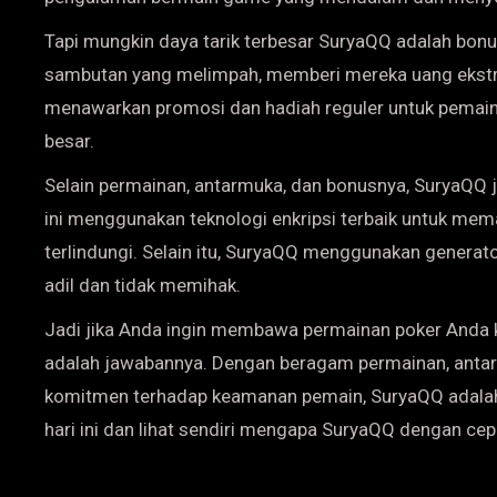
Tapi mungkin daya tarik terbesar SuryaQQ adalah bo
sambutan yang melimpah, memberi mereka uang ekstra 
menawarkan promosi dan hadiah reguler untuk pemain
besar.
Selain permainan, antarmuka, dan bonusnya, SuryaQQ
ini menggunakan teknologi enkripsi terbaik untuk m
terlindungi. Selain itu, SuryaQQ menggunakan gener
adil dan tidak memihak.
Jadi jika Anda ingin membawa permainan poker Anda k
adalah jawabannya. Dengan beragam permainan, anta
komitmen terhadap keamanan pemain, SuryaQQ adalah p
hari ini dan lihat sendiri mengapa SuryaQQ dengan cep