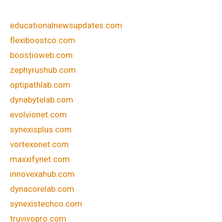
educationalnewsupdates.com
flexiboostco.com
boostioweb.com
zephyrushub.com
optipathlab.com
dynabytelab.com
evolvionet.com
synexisplus.com
vortexonet.com
maxxifynet.com
innovexahub.com
dynacorelab.com
synexistechco.com
truvivopro.com