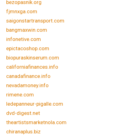
bezopasnik.org
fjmnxga.com
saigonstartransport.com
bangmaxwin.com
infonetive.com
epictacoshop.com
biopuraskinserum.com
californiafinances.info
canadafinance.info
nevadamoney.info
rimene.com
ledepanneur-pigalle.com
dvd-digest.net
theartistsmarketnola.com
chiranaplus.biz