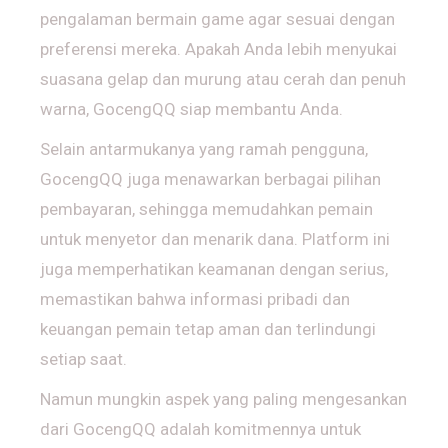
pengalaman bermain game agar sesuai dengan
preferensi mereka. Apakah Anda lebih menyukai
suasana gelap dan murung atau cerah dan penuh
warna, GocengQQ siap membantu Anda.
Selain antarmukanya yang ramah pengguna,
GocengQQ juga menawarkan berbagai pilihan
pembayaran, sehingga memudahkan pemain
untuk menyetor dan menarik dana. Platform ini
juga memperhatikan keamanan dengan serius,
memastikan bahwa informasi pribadi dan
keuangan pemain tetap aman dan terlindungi
setiap saat.
Namun mungkin aspek yang paling mengesankan
dari GocengQQ adalah komitmennya untuk