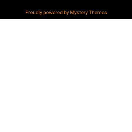
Proudly powered by Mystery Themes