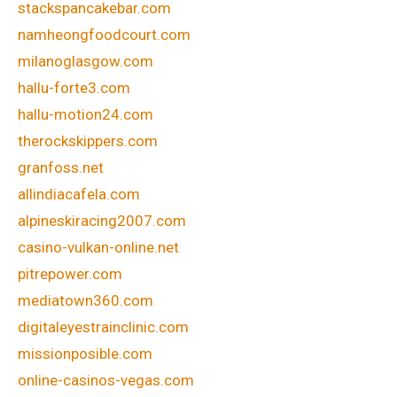
stackspancakebar.com
namheongfoodcourt.com
milanoglasgow.com
hallu-forte3.com
hallu-motion24.com
therockskippers.com
granfoss.net
allindiacafela.com
alpineskiracing2007.com
casino-vulkan-online.net
pitrepower.com
mediatown360.com
digitaleyestrainclinic.com
missionposible.com
online-casinos-vegas.com