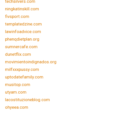
techsilvers.com
ningkatinskill.com
fivsport.com
templatedzine.com
lawinfoadvice.com
phenqdietplan.org
sumnercafe.com
dunetflix.com
movimientoindignados.org
milfxxxpussy.com
uptodatefamily.com
musitop.com
utyam.com
lacostituzioneblog.com
ohyeea.com