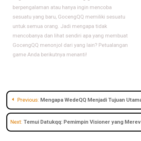
berpengalaman atau hanya ingin mencoba
sesuatu yang baru, GocengQQ memiliki sesuatu
untuk semua orang. Jadi mengapa tidak
mencobanya dan lihat sendiri apa yang membuat
GocengQQ menonjol dari yang lain? Petualangan
game Anda berikutnya menanti!
Post
Previous:
Mengapa WedeQQ Menjadi Tujuan Utam
navigation
Next:
Temui Datukqq: Pemimpin Visioner yang Merev