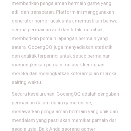
memberikan pengalaman bermain game yang
adil dan transparan. Platform ini menggunakan
generator nomor acak untuk memastikan bahwa
semua permainan adil dan tidak memihak,
memberikan pemain lapangan bermain yang
setara. GocengQQ juga menyediakan statistik
dan analitik terperinci untuk setiap permainan,
memungkinkan pemain melacak kemajuan
mereka dan meningkatkan keterampilan mereka
seiring waktu.
Secara keseluruhan, GocengQQ adalah pengubah
permainan dalam dunia game online,
menawarkan pengalaman bermain yang unik dan
mendalam yang pasti akan memikat pemain dari
segala usia. Baik Anda seorang gamer