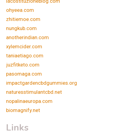
lacostituzioneblog.com
ohyeea.com
zhitiemoe.com
nungkub.com
anotherindian.com
xylemcider.com
taniaetiago.com
juzfitketo.com
pasomaga.com
impactgardencbdgummies.org
naturesstimulantcbd.net
nopalinaeuropa.com
biomagnify.net
Links