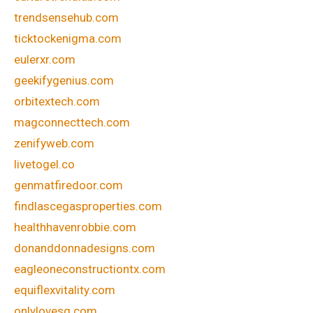
trendsensehub.com
ticktockenigma.com
eulerxr.com
geekifygenius.com
orbitextech.com
magconnecttech.com
zenifyweb.com
livetogel.co
genmatfiredoor.com
findlascegasproperties.com
healthhavenrobbie.com
donanddonnadesigns.com
eagleoneconstructiontx.com
equiflexvitality.com
onlylovesg.com