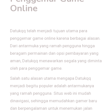
Online
Datukqq telah menjadi tujuan utama para
penggemar game online karena berbagai alasan.
Dari antarmuka yang ramah pengguna hingga
beragam permainan dan opsi pembayaran yang
aman, Datukqq menawarkan segala yang diminta
oleh para penggemar game.
Salah satu alasan utama mengapa Datukqq
menjadi begitu populer adalah antarmukanya
yang ramah pengguna. Situs web ini mudah
dinavigasi, sehingga memudahkan gamer baru
dan berpengalaman untuk menemukan jalan