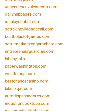
activedesenvolvimento.com
dailyhubpages.com
idnplaysbobet.com
sattakingvikidadacall.com
bestbolaslotgames.com
sattamatkafixedgamehere.com
entrepreneurguardian.com
hibaby.info
paperwashington.com
weedemup.com
bestchancecasino.com
bilalliaqat.com
autodispensadores.com
inductioncooktopp.com
newsmedicaltoday.com