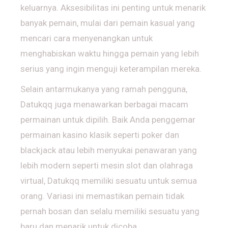
keluarnya. Aksesibilitas ini penting untuk menarik
banyak pemain, mulai dari pemain kasual yang
mencari cara menyenangkan untuk
menghabiskan waktu hingga pemain yang lebih
serius yang ingin menguji keterampilan mereka.
Selain antarmukanya yang ramah pengguna,
Datukqq juga menawarkan berbagai macam
permainan untuk dipilih. Baik Anda penggemar
permainan kasino klasik seperti poker dan
blackjack atau lebih menyukai penawaran yang
lebih modern seperti mesin slot dan olahraga
virtual, Datukqq memiliki sesuatu untuk semua
orang. Variasi ini memastikan pemain tidak
pernah bosan dan selalu memiliki sesuatu yang
baru dan menarik untuk dicoba.