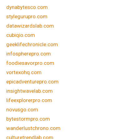
dynabytesco.com
stylegurupro.com
datawizardslab.com
cubiqio.com
geeklifechronicle.com
infospherepro.com
foodiesavorpro.com
vortexohq.com
epicadventurepro.com
insightwavelab.com
lifeexplorerpro.com
novusgo.com
bytestormpro.com
wanderlustchrono.com
culturetrendlab.com