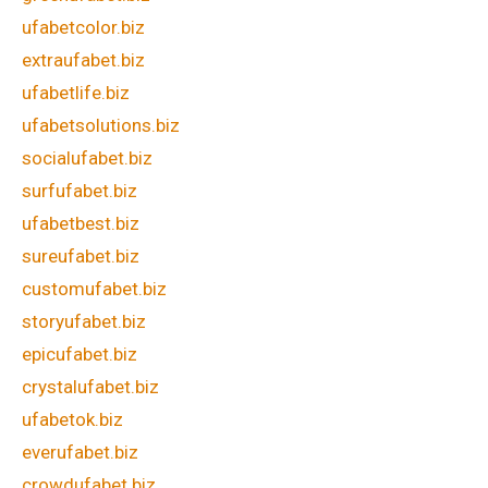
ufabetcolor.biz
extraufabet.biz
ufabetlife.biz
ufabetsolutions.biz
socialufabet.biz
surfufabet.biz
ufabetbest.biz
sureufabet.biz
customufabet.biz
storyufabet.biz
epicufabet.biz
crystalufabet.biz
ufabetok.biz
everufabet.biz
crowdufabet.biz