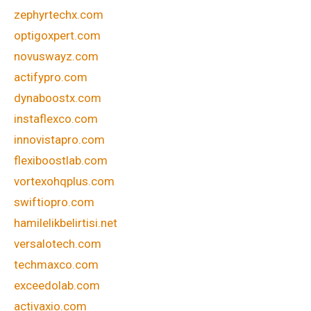
zephyrtechx.com
optigoxpert.com
novuswayz.com
actifypro.com
dynaboostx.com
instaflexco.com
innovistapro.com
flexiboostlab.com
vortexohqplus.com
swiftiopro.com
hamilelikbelirtisi.net
versalotech.com
techmaxco.com
exceedolab.com
activaxio.com