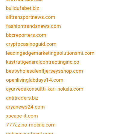
buildufabet.biz
alltransportnews.com
fashiontrandsnews.com
bbcreporters.com
cryptocasinoguid.com
leadingedgemarketingsolutionsmi.com
kastratigeneralcontractinginc.co
bestwholesalenfljerseysshop.com
openlivinglabdays14.com
ayurvedakonsultti-kari-nokela.com
antitraders.biz
aryanews24.com
xscape-it.com
777azino-mobile.com
cobbseniorbowl.com