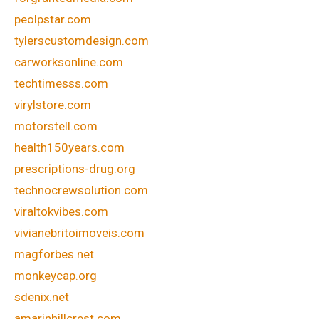
peolpstar.com
tylerscustomdesign.com
carworksonline.com
techtimesss.com
virylstore.com
motorstell.com
health150years.com
prescriptions-drug.org
technocrewsolution.com
viraltokvibes.com
vivianebritoimoveis.com
magforbes.net
monkeycap.org
sdenix.net
amarinhillcrest.com