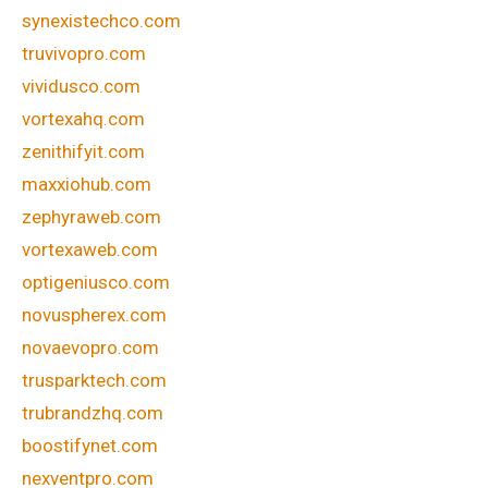
synexistechco.com
truvivopro.com
vividusco.com
vortexahq.com
zenithifyit.com
maxxiohub.com
zephyraweb.com
vortexaweb.com
optigeniusco.com
novuspherex.com
novaevopro.com
trusparktech.com
trubrandzhq.com
boostifynet.com
nexventpro.com