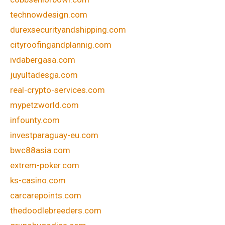
technowdesign.com
durexsecurityandshipping.com
cityroofingandplannig.com
ivdabergasa.com
juyultadesga.com
real-crypto-services.com
mypetzworld.com
infounty.com
investparaguay-eu.com
bwc88asia.com
extrem-poker.com
ks-casino.com
carcarepoints.com
thedoodlebreeders.com