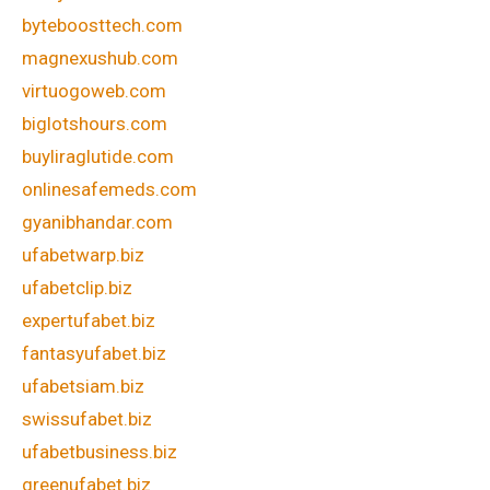
byteboosttech.com
magnexushub.com
virtuogoweb.com
biglotshours.com
buyliraglutide.com
onlinesafemeds.com
gyanibhandar.com
ufabetwarp.biz
ufabetclip.biz
expertufabet.biz
fantasyufabet.biz
ufabetsiam.biz
swissufabet.biz
ufabetbusiness.biz
greenufabet.biz