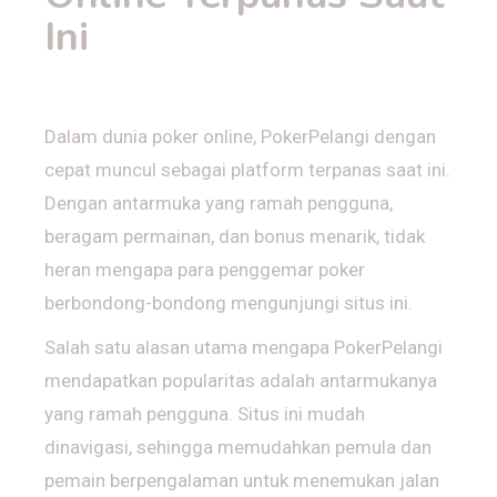
Ini
Dalam dunia poker online, PokerPelangi dengan
cepat muncul sebagai platform terpanas saat ini.
Dengan antarmuka yang ramah pengguna,
beragam permainan, dan bonus menarik, tidak
heran mengapa para penggemar poker
berbondong-bondong mengunjungi situs ini.
Salah satu alasan utama mengapa PokerPelangi
mendapatkan popularitas adalah antarmukanya
yang ramah pengguna. Situs ini mudah
dinavigasi, sehingga memudahkan pemula dan
pemain berpengalaman untuk menemukan jalan