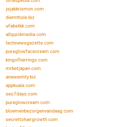
timespedia.com
jejakkrismon.com
diemthole.biz
ufabetkk.com
allquickmedia.com
technewsgazette.com
pureglowfacecream.com
kingofherrings.com
mrbetjapan.com
anewentity.biz
appkuala.com
seo7days.com
pureglowcream.com
bloemenbezorgenvandaag.com
secrettohairgrowth.com