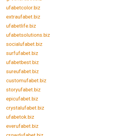
ufabetcolor.biz
extraufabet.biz
ufabetlife.biz
ufabetsolutions.biz
socialufabet.biz
surfufabet.biz
ufabetbest.biz
sureufabet.biz
customufabet.biz
storyufabet.biz
epicufabet.biz
crystalufabet.biz
ufabetok.biz
everufabet.biz
crowdufabet.biz