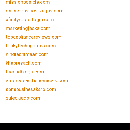
missionposible.com
online-casinos-vegas.com
xfinityrouterlogin.com
marketingjacks.com
topappliancereviews.com
trickytechupdates.com
hindiabhimaan.com
khabresach.com
thecbdblogs.com
autoresearchchemicals.com
apnabusinesskaro.com
suleckiego.com