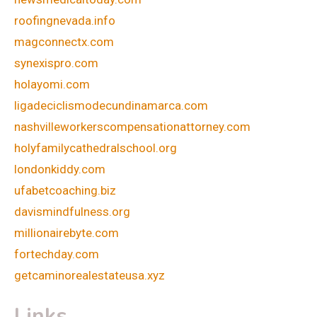
roofingnevada.info
magconnectx.com
synexispro.com
holayomi.com
ligadeciclismodecundinamarca.com
nashvilleworkerscompensationattorney.com
holyfamilycathedralschool.org
londonkiddy.com
ufabetcoaching.biz
davismindfulness.org
millionairebyte.com
fortechday.com
getcaminorealestateusa.xyz
Links