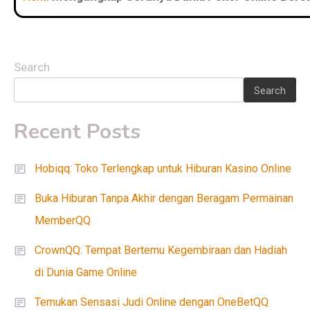
Search
Search
Recent Posts
Hobiqq: Toko Terlengkap untuk Hiburan Kasino Online
Buka Hiburan Tanpa Akhir dengan Beragam Permainan
MemberQQ
CrownQQ: Tempat Bertemu Kegembiraan dan Hadiah
di Dunia Game Online
Temukan Sensasi Judi Online dengan OneBetQQ