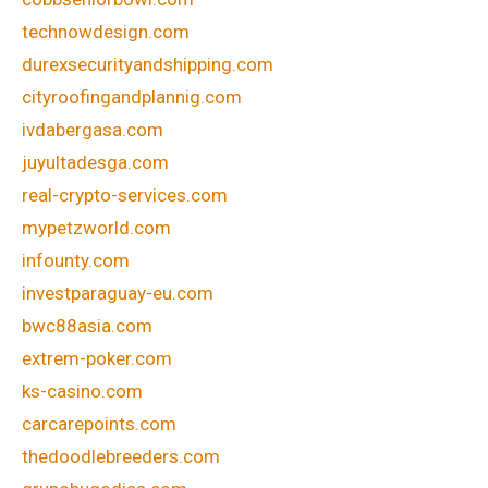
technowdesign.com
durexsecurityandshipping.com
cityroofingandplannig.com
ivdabergasa.com
juyultadesga.com
real-crypto-services.com
mypetzworld.com
infounty.com
investparaguay-eu.com
bwc88asia.com
extrem-poker.com
ks-casino.com
carcarepoints.com
thedoodlebreeders.com