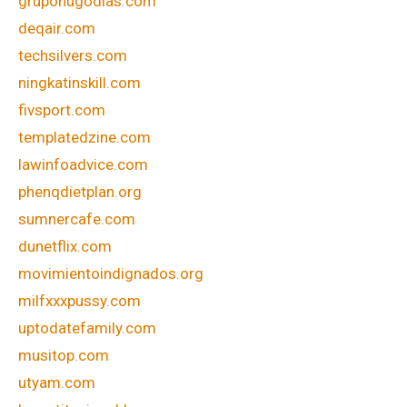
grupohugodias.com
deqair.com
techsilvers.com
ningkatinskill.com
fivsport.com
templatedzine.com
lawinfoadvice.com
phenqdietplan.org
sumnercafe.com
dunetflix.com
movimientoindignados.org
milfxxxpussy.com
uptodatefamily.com
musitop.com
utyam.com