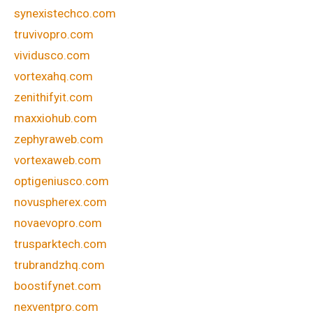
synexistechco.com
truvivopro.com
vividusco.com
vortexahq.com
zenithifyit.com
maxxiohub.com
zephyraweb.com
vortexaweb.com
optigeniusco.com
novuspherex.com
novaevopro.com
trusparktech.com
trubrandzhq.com
boostifynet.com
nexventpro.com