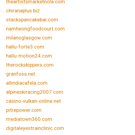
theartistsmarketnola.com
chiranaplus.biz
stackspancakebar.com
namheongfoodcourt.com
milanoglasgow.com
hallu-forte3.com
hallu-motion24.com
therockskippers.com
granfoss.net
allindiacafela.com
alpineskiracing2007.com
casino-vulkan-online.net
pitrepower.com
mediatown360.com
digitaleyestrainclinic.com