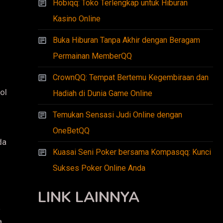
Hobiqq: Toko Terlengkap untuk Hiburan
Kasino Online
Buka Hiburan Tanpa Akhir dengan Beragam
Permainan MemberQQ
g
CrownQQ: Tempat Bertemu Kegembiraan dan
ol
Hadiah di Dunia Game Online
Temukan Sensasi Judi Online dengan
OneBetQQ
da
Kuasai Seni Poker bersama Kompasqq: Kunci
Sukses Poker Online Anda
LINK LAINNYA
a