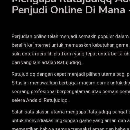
Penjudi Online Di Mana
Perjudian online telah menjadi semakin populer dalam
beralih ke internet untuk memuaskan kebutuhan game 
sulit untuk memilih platform yang tepat untuk bertaru
dari yang lain adalah Ratujudiqq.
Ratujudiqq dengan cepat menjadi pilihan utama bagi p
Situs ini menawarkan berbagai macam game untuk dipili
seorang profesional berpengalaman atau pemain pem
selera Anda di Ratujudiqq.
Salah satu alasan utama mengapa Ratujudiqq sangat po
untuk menyediakan lingkungan game yang aman dan ama
memastikan bahwa semua transaksi aman dan bahwa in