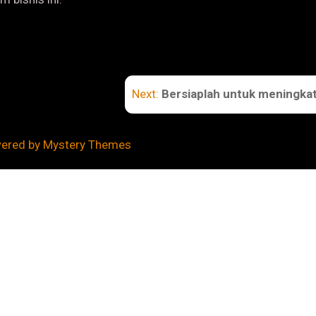
Next:
Bersiaplah untuk meningkatkan pengalaman bermain game Anda dengan mur
wered by Mystery Themes