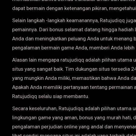
dapat bermain dengan ketenangan pikiran, mengetahui
Selain langkah -langkah keamanannya, Ratujudiqq ju
pemainnya. Dari bonus selamat datang hingga hadiah l
Anda dan meningkatkan peluang Anda untuk menang b
pengalaman bermain game Anda, memberi Anda lebih b
Alasan lain mengapa ratujudiqq adalah pilihan utama 
situs yang sangat baik. Tim dukungan situs tersedia
yang mungkin Anda miliki, memastikan bahwa Anda d
Apakah Anda memiliki pertanyaan tentang permainan 
Ratujudiqq selalu siap membantu.
Secara keseluruhan, Ratujudiqq adalah pilihan utama u
lingkungan game yang aman, bonus yang murah hati, d
pengalaman perjudian online yang andal dan menyenangkan
lihat sendiri mengapa situs ini adalah yang terbaik dala