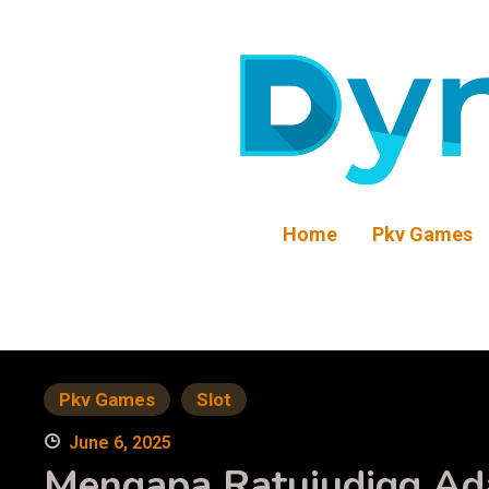
Skip
to
content
Pelajari panduan bermain poker di situs terbaik dengan
PKV Games: Panduan Bermain Poker di Sit
Home
Pkv Games
Pkv Games
Slot
June 6, 2025
Mengapa Ratujudiqq Ad