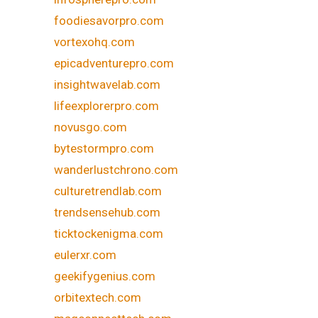
foodiesavorpro.com
vortexohq.com
epicadventurepro.com
insightwavelab.com
lifeexplorerpro.com
novusgo.com
bytestormpro.com
wanderlustchrono.com
culturetrendlab.com
trendsensehub.com
ticktockenigma.com
eulerxr.com
geekifygenius.com
orbitextech.com