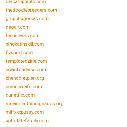
carcarepoints.com
thedoodlebreeders.com
grupohugodias.com
deqair.com
techsilvers.com
ningkatinskill.com
fivsport.com
templatedzine.com
lawinfoadvice.com
phenqdietplan.org
sumnercafe.com
dunetflix.com
movimientoindignados.org
milfxxxpussy.com
uptodatefamily.com