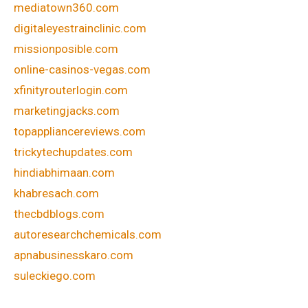
mediatown360.com
digitaleyestrainclinic.com
missionposible.com
online-casinos-vegas.com
xfinityrouterlogin.com
marketingjacks.com
topappliancereviews.com
trickytechupdates.com
hindiabhimaan.com
khabresach.com
thecbdblogs.com
autoresearchchemicals.com
apnabusinesskaro.com
suleckiego.com