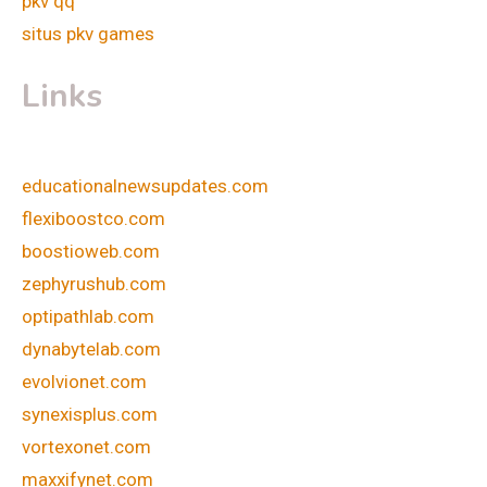
pkv qq
situs pkv games
Links
educationalnewsupdates.com
flexiboostco.com
boostioweb.com
zephyrushub.com
optipathlab.com
dynabytelab.com
evolvionet.com
synexisplus.com
vortexonet.com
maxxifynet.com