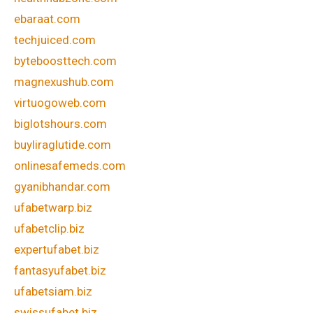
ebaraat.com
techjuiced.com
byteboosttech.com
magnexushub.com
virtuogoweb.com
biglotshours.com
buyliraglutide.com
onlinesafemeds.com
gyanibhandar.com
ufabetwarp.biz
ufabetclip.biz
expertufabet.biz
fantasyufabet.biz
ufabetsiam.biz
swissufabet.biz