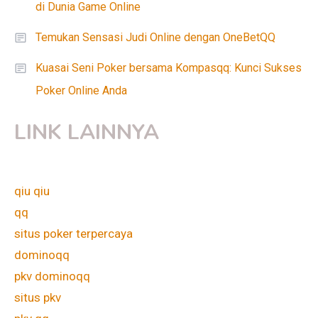
di Dunia Game Online
Temukan Sensasi Judi Online dengan OneBetQQ
Kuasai Seni Poker bersama Kompasqq: Kunci Sukses
Poker Online Anda
LINK LAINNYA
qiu qiu
qq
situs poker terpercaya
dominoqq
pkv dominoqq
situs pkv