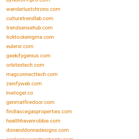
wanderlustchrono.com
culturetrendlab.com
trendsensehub.com
ticktockenigma.com
eulerxr.com
geekifygenius.com
orbitextech.com
magconnecttech.com
zenifyweb.com
livetogel.co
genmatfiredoor.com
findlascegasproperties.com
healthhavenrobbie.com
donanddonnadesigns.com