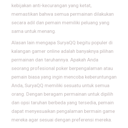
kebijakan anti-kecurangan yang ketat,
memastikan bahwa semua permainan dilakukan
secara adil dan pemain memiliki peluang yang
sama untuk menang.
Alasan lain mengapa SuryaQQ begitu populer di
kalangan gamer online adalah banyaknya pilihan
permainan dan taruhannya. Apakah Anda
seorang profesional poker berpengalaman atau
pemain biasa yang ingin mencoba keberuntungan
Anda, SuryaQQ memiliki sesuatu untuk semua
orang. Dengan beragam permainan untuk dipilih
dan opsi taruhan berbeda yang tersedia, pemain
dapat menyesuaikan pengalaman bermain game
mereka agar sesuai dengan preferensi mereka.