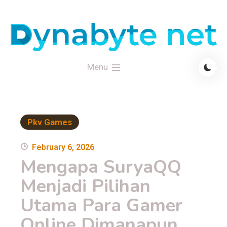
Skip
to
content
PKV Games: Panduan Bermain Poker di
Pelajari panduan bermain poker di situs terbaik
Situs Terbaik
Menu
dengan PKV Games. Tingkatkan kemampuan bermain
Anda dan raih kemenangan besar setiap hari.
Pkv Games
February 6, 2026
Mengapa SuryaQQ
Menjadi Pilihan
Utama Para Gamer
Online Dimanapun