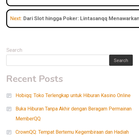
navigation
Next:
Dari Slot hingga Poker: Lintasanqq Menawark
Search
Search
Recent Posts
Hobiqq: Toko Terlengkap untuk Hiburan Kasino Online
Buka Hiburan Tanpa Akhir dengan Beragam Permainan
MemberQQ
CrownQQ: Tempat Bertemu Kegembiraan dan Hadiah