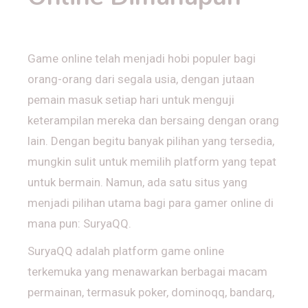
Game online telah menjadi hobi populer bagi
orang-orang dari segala usia, dengan jutaan
pemain masuk setiap hari untuk menguji
keterampilan mereka dan bersaing dengan orang
lain. Dengan begitu banyak pilihan yang tersedia,
mungkin sulit untuk memilih platform yang tepat
untuk bermain. Namun, ada satu situs yang
menjadi pilihan utama bagi para gamer online di
mana pun: SuryaQQ.
SuryaQQ adalah platform game online
terkemuka yang menawarkan berbagai macam
permainan, termasuk poker, dominoqq, bandarq,