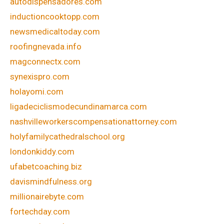
autodispensadores.com
inductioncooktopp.com
newsmedicaltoday.com
roofingnevada.info
magconnectx.com
synexispro.com
holayomi.com
ligadeciclismodecundinamarca.com
nashvilleworkerscompensationattorney.com
holyfamilycathedralschool.org
londonkiddy.com
ufabetcoaching.biz
davismindfulness.org
millionairebyte.com
fortechday.com