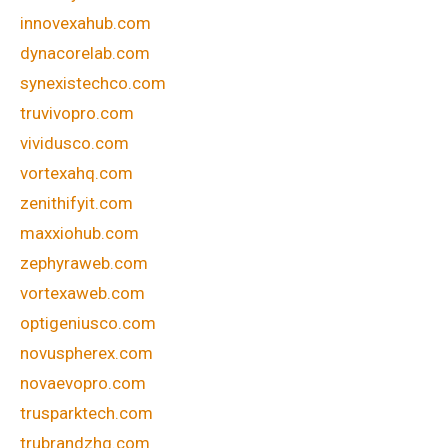
innovexahub.com
dynacorelab.com
synexistechco.com
truvivopro.com
vividusco.com
vortexahq.com
zenithifyit.com
maxxiohub.com
zephyraweb.com
vortexaweb.com
optigeniusco.com
novuspherex.com
novaevopro.com
trusparktech.com
trubrandzhq.com