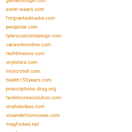
garberdodge.com
swim-wears.com
forgrantedmedia.com
peolpstar.com
tylerscustomdesign.com
carworksonline.com
techtimesss.com
virylstore.com
motorstell.com
health150years.com
prescriptions-drug.org
technocrewsolution.com
viraltokvibes.com
vivianebritoimoveis.com
magforbes.net