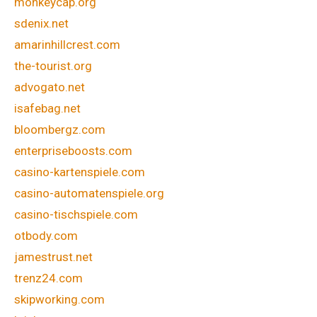
monkeycap.org
sdenix.net
amarinhillcrest.com
the-tourist.org
advogato.net
isafebag.net
bloombergz.com
enterpriseboosts.com
casino-kartenspiele.com
casino-automatenspiele.org
casino-tischspiele.com
otbody.com
jamestrust.net
trenz24.com
skipworking.com