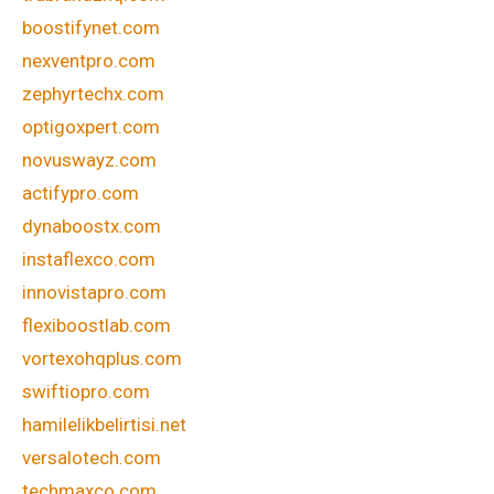
boostifynet.com
nexventpro.com
zephyrtechx.com
optigoxpert.com
novuswayz.com
actifypro.com
dynaboostx.com
instaflexco.com
innovistapro.com
flexiboostlab.com
vortexohqplus.com
swiftiopro.com
hamilelikbelirtisi.net
versalotech.com
techmaxco.com