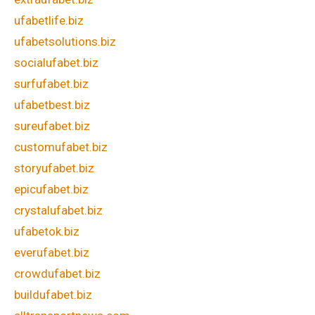
ufabetlife.biz
ufabetsolutions.biz
socialufabet.biz
surfufabet.biz
ufabetbest.biz
sureufabet.biz
customufabet.biz
storyufabet.biz
epicufabet.biz
crystalufabet.biz
ufabetok.biz
everufabet.biz
crowdufabet.biz
buildufabet.biz