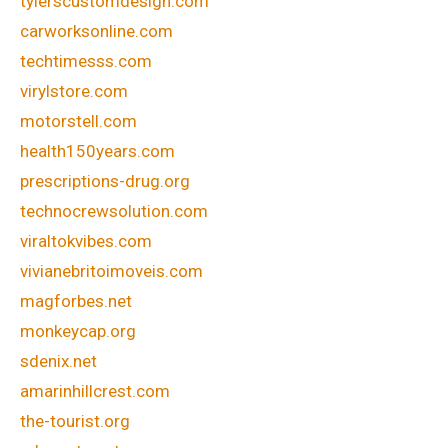
tylerscustomdesign.com
carworksonline.com
techtimesss.com
virylstore.com
motorstell.com
health150years.com
prescriptions-drug.org
technocrewsolution.com
viraltokvibes.com
vivianebritoimoveis.com
magforbes.net
monkeycap.org
sdenix.net
amarinhillcrest.com
the-tourist.org