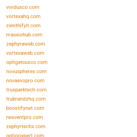
vividusco.com
vortexahq.com
zenithifyit.com
maxxiohub.com
zephyraweb.com
vortexaweb.com
optigeniusco.com
novuspherex.com
novaevopro.com
trusparktech.com
trubrandzhq.com
boostifynet.com
nexventpro.com
zephyrtechx.com
optigoxpert.com