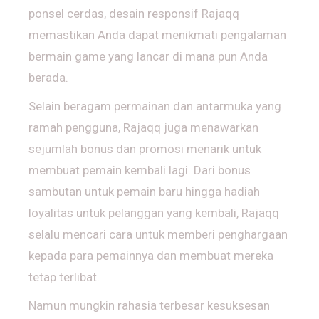
ponsel cerdas, desain responsif Rajaqq
memastikan Anda dapat menikmati pengalaman
bermain game yang lancar di mana pun Anda
berada.
Selain beragam permainan dan antarmuka yang
ramah pengguna, Rajaqq juga menawarkan
sejumlah bonus dan promosi menarik untuk
membuat pemain kembali lagi. Dari bonus
sambutan untuk pemain baru hingga hadiah
loyalitas untuk pelanggan yang kembali, Rajaqq
selalu mencari cara untuk memberi penghargaan
kepada para pemainnya dan membuat mereka
tetap terlibat.
Namun mungkin rahasia terbesar kesuksesan