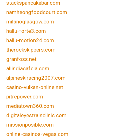
stackspancakebar.com
namheongfoodcourt.com
milanoglasgow.com
hallu-forte3.com
hallu-motion24.com
therockskippers.com
granfoss.net
allindiacafela.com
alpineskiracing2007.com
casino-vulkan-online.net
pitrepower.com
mediatown360.com
digitaleyestrainclinic.com
missionposible.com
online-casinos-vegas.com