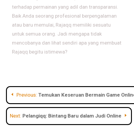
terhadap permainan yang adil dan transparansi.
Baik Anda seorang profesional berpengalaman
atau baru memulai, Rajaqq memiliki sesuatu
untuk semua orang. Jadi mengapa tidak
mencobanya dan lihat sendiri apa yang membuat
Rajaqq begitu istimewa?
Post
Previous:
Temukan Keseruan Bermain Game Onlin
navigation
Next:
Pelangiqq: Bintang Baru dalam Judi Online