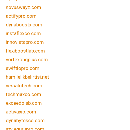
novuswayz.com
actifypro.com
dynaboostx.com
instaflexco.com
innovistapro.com
flexiboostlab.com
vortexohqplus.com
swiftiopro.com
hamilelikbelirtisi.net
versalotech.com
techmaxco.com
exceedolab.com
activaxio.com
dynabytesco.com
stylegurupro.com