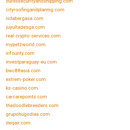
durexsecurityandshipping.com
cityroofingandplannig.com
ivdabergasa.com
juyultadesga.com
real-crypto-services.com
mypetzworld.com
infounty.com
investparaguay-eu.com
bwc88asia.com
extrem-poker.com
ks-casino.com
carcarepoints.com
thedoodlebreeders.com
grupohugodias.com
deqair.com