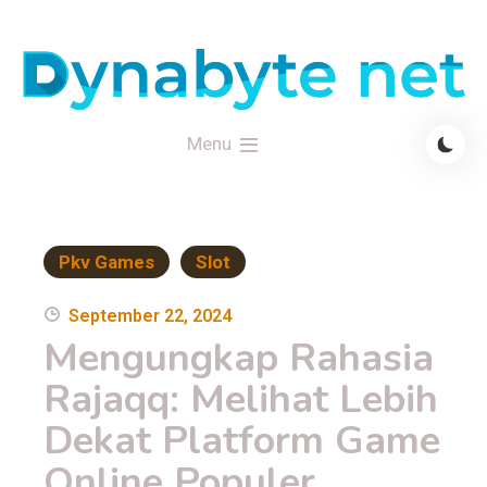
Skip
to
content
PKV Games: Panduan Bermain Poker di
Pelajari panduan bermain poker di situs terbaik
Situs Terbaik
Menu
dengan PKV Games. Tingkatkan kemampuan bermain
Anda dan raih kemenangan besar setiap hari.
Pkv Games
Slot
September 22, 2024
Mengungkap Rahasia
Rajaqq: Melihat Lebih
Dekat Platform Game
Online Populer