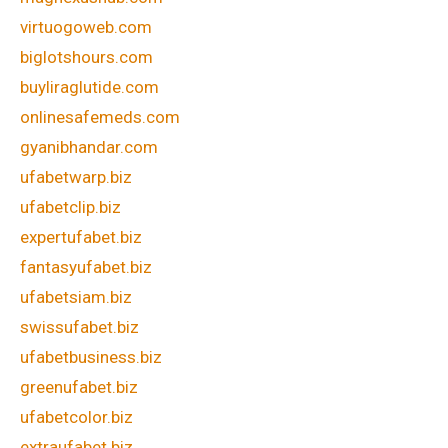
virtuogoweb.com
biglotshours.com
buyliraglutide.com
onlinesafemeds.com
gyanibhandar.com
ufabetwarp.biz
ufabetclip.biz
expertufabet.biz
fantasyufabet.biz
ufabetsiam.biz
swissufabet.biz
ufabetbusiness.biz
greenufabet.biz
ufabetcolor.biz
extraufabet.biz