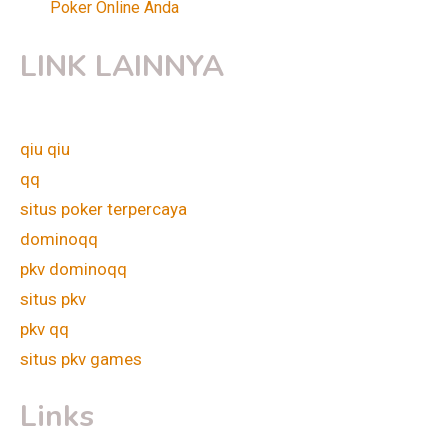
Poker Online Anda
LINK LAINNYA
qiu qiu
qq
situs poker terpercaya
dominoqq
pkv dominoqq
situs pkv
pkv qq
situs pkv games
Links