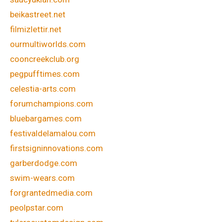
beikastreet.net
filmizlettir.net
ourmultiworlds.com
cooncreekclub.org
pegpufftimes.com
celestia-arts.com
forumchampions.com
bluebargames.com
festivaldelamalou.com
firstsigninnovations.com
garberdodge.com
swim-wears.com
forgrantedmedia.com
peolpstar.com