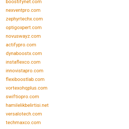
boostifynet.com
nexventpro.com
zephyrtechx.com
optigoxpert.com
novuswayz.com
actifypro.com
dynaboostx.com
instaflexco.com
innovistapro.com
flexiboostlab.com
vortexohqplus.com
swiftiopro.com
hamilelikbelirtisi.net
versalotech.com
techmaxco.com