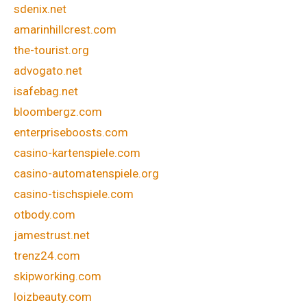
sdenix.net
amarinhillcrest.com
the-tourist.org
advogato.net
isafebag.net
bloombergz.com
enterpriseboosts.com
casino-kartenspiele.com
casino-automatenspiele.org
casino-tischspiele.com
otbody.com
jamestrust.net
trenz24.com
skipworking.com
loizbeauty.com