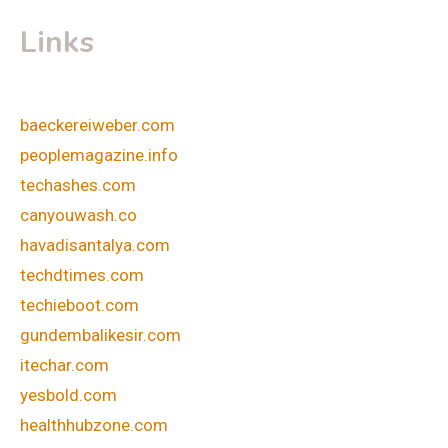
Links
baeckereiweber.com
peoplemagazine.info
techashes.com
canyouwash.co
havadisantalya.com
techdtimes.com
techieboot.com
gundembalikesir.com
itechar.com
yesbold.com
healthhubzone.com