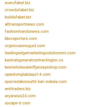
everufabet.biz
crowdufabet.biz
buildufabet.biz
alltransportnews.com
fashiontrandsnews.com
bbcreporters.com
cryptocasinoguid.com
leadingedgemarketingsolutionsmi.com
kastratigeneralcontractinginc.co
bestwholesalenfljerseysshop.com
openlivinglabdays14.com
ayurvedakonsultti-kari-nokela.com
antitraders.biz
aryanews24.com
xscape-it.com