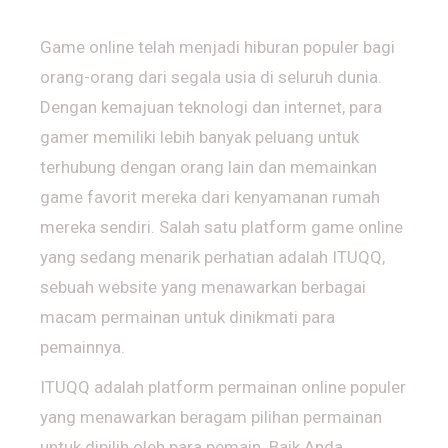
Game online telah menjadi hiburan populer bagi
orang-orang dari segala usia di seluruh dunia.
Dengan kemajuan teknologi dan internet, para
gamer memiliki lebih banyak peluang untuk
terhubung dengan orang lain dan memainkan
game favorit mereka dari kenyamanan rumah
mereka sendiri. Salah satu platform game online
yang sedang menarik perhatian adalah ITUQQ,
sebuah website yang menawarkan berbagai
macam permainan untuk dinikmati para
pemainnya.
ITUQQ adalah platform permainan online populer
yang menawarkan beragam pilihan permainan
untuk dipilih oleh para pemain. Baik Anda