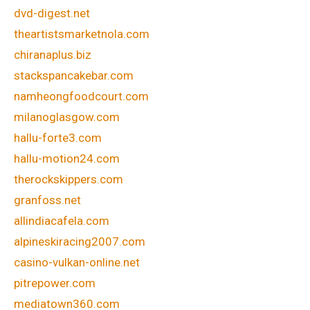
dvd-digest.net
theartistsmarketnola.com
chiranaplus.biz
stackspancakebar.com
namheongfoodcourt.com
milanoglasgow.com
hallu-forte3.com
hallu-motion24.com
therockskippers.com
granfoss.net
allindiacafela.com
alpineskiracing2007.com
casino-vulkan-online.net
pitrepower.com
mediatown360.com