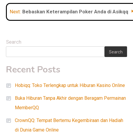
Next:
Bebaskan Keterampilan Poker Anda di Asikqq
Search
Search
Recent Posts
Hobiqq: Toko Terlengkap untuk Hiburan Kasino Online
Buka Hiburan Tanpa Akhir dengan Beragam Permainan
MemberQQ
CrownQQ: Tempat Bertemu Kegembiraan dan Hadiah
di Dunia Game Online