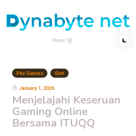
Skip
to
content
PKV Games: Panduan Bermain Poker di
Pelajari panduan bermain poker di situs terbaik
Situs Terbaik
Menu
dengan PKV Games. Tingkatkan kemampuan bermain
Anda dan raih kemenangan besar setiap hari.
Pkv Games
Slot
January 1, 2026
Menjelajahi Keseruan
Gaming Online
Bersama ITUQQ