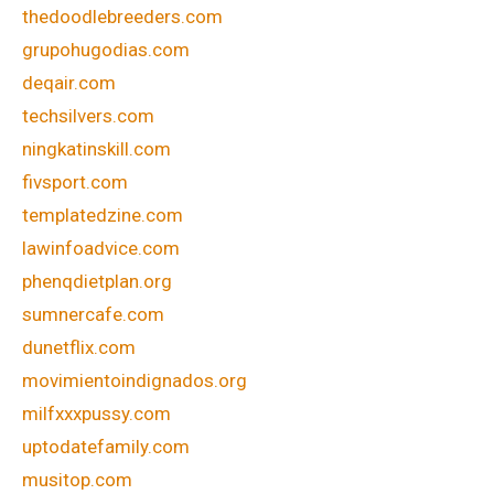
thedoodlebreeders.com
grupohugodias.com
deqair.com
techsilvers.com
ningkatinskill.com
fivsport.com
templatedzine.com
lawinfoadvice.com
phenqdietplan.org
sumnercafe.com
dunetflix.com
movimientoindignados.org
milfxxxpussy.com
uptodatefamily.com
musitop.com