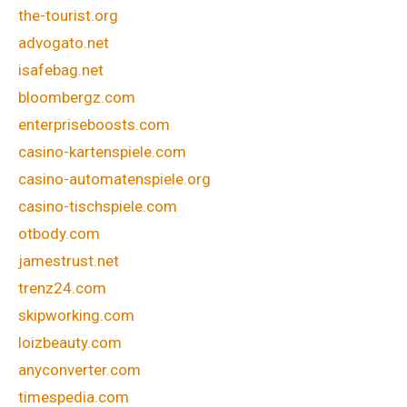
the-tourist.org
advogato.net
isafebag.net
bloombergz.com
enterpriseboosts.com
casino-kartenspiele.com
casino-automatenspiele.org
casino-tischspiele.com
otbody.com
jamestrust.net
trenz24.com
skipworking.com
loizbeauty.com
anyconverter.com
timespedia.com