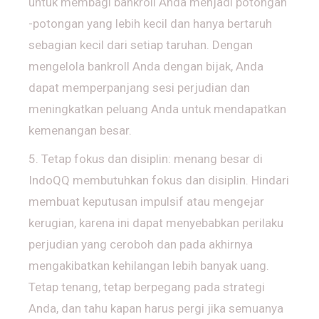
untuk membagi bankroll Anda menjadi potongan
-potongan yang lebih kecil dan hanya bertaruh
sebagian kecil dari setiap taruhan. Dengan
mengelola bankroll Anda dengan bijak, Anda
dapat memperpanjang sesi perjudian dan
meningkatkan peluang Anda untuk mendapatkan
kemenangan besar.
5. Tetap fokus dan disiplin: menang besar di
IndoQQ membutuhkan fokus dan disiplin. Hindari
membuat keputusan impulsif atau mengejar
kerugian, karena ini dapat menyebabkan perilaku
perjudian yang ceroboh dan pada akhirnya
mengakibatkan kehilangan lebih banyak uang.
Tetap tenang, tetap berpegang pada strategi
Anda, dan tahu kapan harus pergi jika semuanya