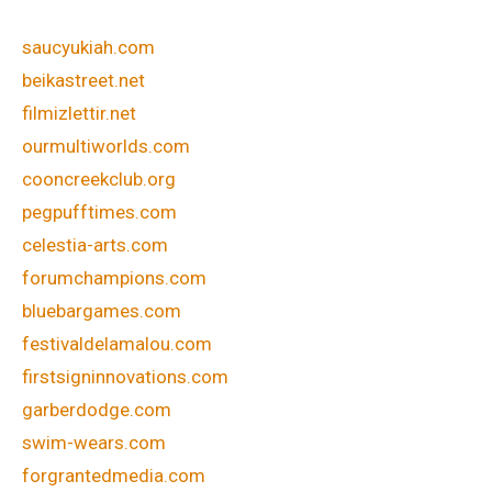
saucyukiah.com
beikastreet.net
filmizlettir.net
ourmultiworlds.com
cooncreekclub.org
pegpufftimes.com
celestia-arts.com
forumchampions.com
bluebargames.com
festivaldelamalou.com
firstsigninnovations.com
garberdodge.com
swim-wears.com
forgrantedmedia.com