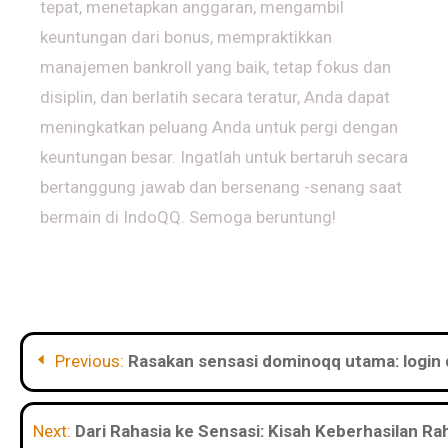
tepat, menetapkan anggaran, mengambil
keuntungan dari bonus, mempraktikkan
manajemen bankroll yang baik, tetap fokus dan
disiplin, dan berlatih secara teratur, Anda dapat
meningkatkan peluang Anda untuk pergi dengan
keuntungan besar. Ingatlah untuk bertaruh secara
bertanggung jawab dan bersenang -senang saat
bermain di IndoQQ. Semoga beruntung!
Post
Previous:
Rasakan sensasi dominoqq utama: login d
navigation
Next:
Dari Rahasia ke Sensasi: Kisah Keberhasilan Rah