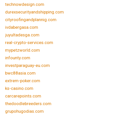
technowdesign.com
durexsecurityandshipping.com
cityroofingandplannig.com
ivdabergasa.com
juyultadesga.com
real-crypto-services.com
mypetzworld.com
infounty.com
investparaguay-eu.com
bwc88asia.com
extrem-poker.com
ks-casino.com
carcarepoints.com
thedoodlebreeders.com
grupohugodias.com