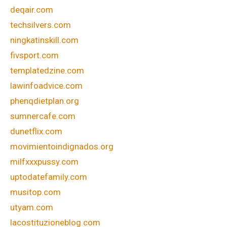
deqair.com
techsilvers.com
ningkatinskill.com
fivsport.com
templatedzine.com
lawinfoadvice.com
phenqdietplan.org
sumnercafe.com
dunetflix.com
movimientoindignados.org
milfxxxpussy.com
uptodatefamily.com
musitop.com
utyam.com
lacostituzioneblog.com