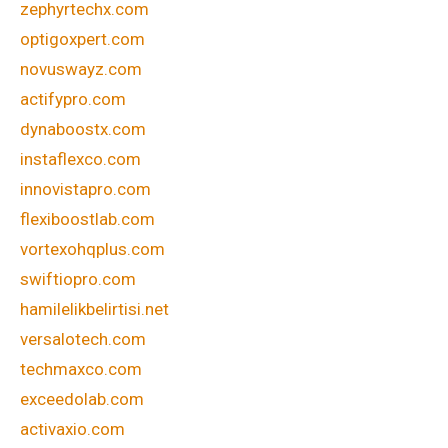
zephyrtechx.com
optigoxpert.com
novuswayz.com
actifypro.com
dynaboostx.com
instaflexco.com
innovistapro.com
flexiboostlab.com
vortexohqplus.com
swiftiopro.com
hamilelikbelirtisi.net
versalotech.com
techmaxco.com
exceedolab.com
activaxio.com