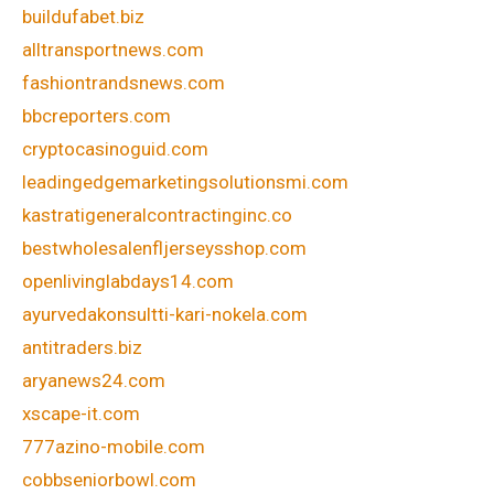
buildufabet.biz
alltransportnews.com
fashiontrandsnews.com
bbcreporters.com
cryptocasinoguid.com
leadingedgemarketingsolutionsmi.com
kastratigeneralcontractinginc.co
bestwholesalenfljerseysshop.com
openlivinglabdays14.com
ayurvedakonsultti-kari-nokela.com
antitraders.biz
aryanews24.com
xscape-it.com
777azino-mobile.com
cobbseniorbowl.com