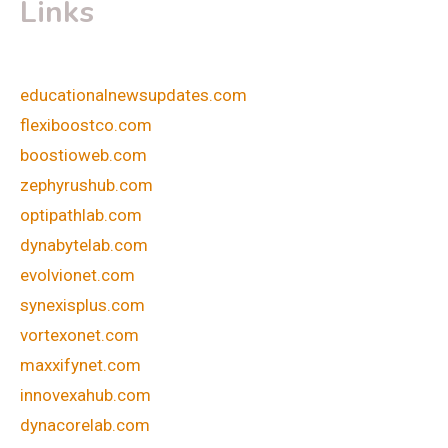
Links
educationalnewsupdates.com
flexiboostco.com
boostioweb.com
zephyrushub.com
optipathlab.com
dynabytelab.com
evolvionet.com
synexisplus.com
vortexonet.com
maxxifynet.com
innovexahub.com
dynacorelab.com