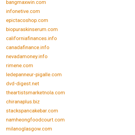
bangmaxwin.com
infonetive.com
epictacoshop.com
biopuraskinserum.com
californiafinances.info
canadafinance.info
nevadamoney.info
rimene.com
ledepanneur-pigalle.com
dvd-digest.net
theartistsmarketnola.com
chiranaplus.biz
stackspancakebar.com
namheongfoodcourt.com
milanoglasgow.com