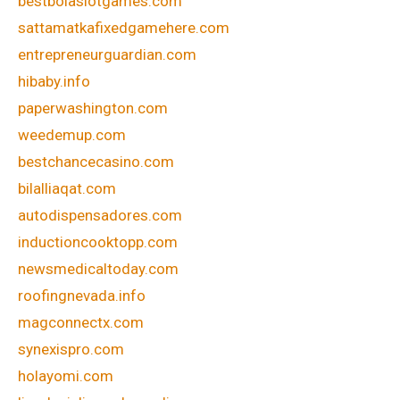
bestbolaslotgames.com
sattamatkafixedgamehere.com
entrepreneurguardian.com
hibaby.info
paperwashington.com
weedemup.com
bestchancecasino.com
bilalliaqat.com
autodispensadores.com
inductioncooktopp.com
newsmedicaltoday.com
roofingnevada.info
magconnectx.com
synexispro.com
holayomi.com