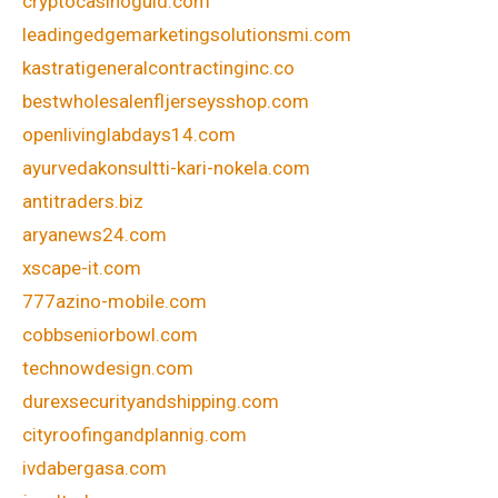
cryptocasinoguid.com
leadingedgemarketingsolutionsmi.com
kastratigeneralcontractinginc.co
bestwholesalenfljerseysshop.com
openlivinglabdays14.com
ayurvedakonsultti-kari-nokela.com
antitraders.biz
aryanews24.com
xscape-it.com
777azino-mobile.com
cobbseniorbowl.com
technowdesign.com
durexsecurityandshipping.com
cityroofingandplannig.com
ivdabergasa.com