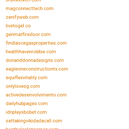
magconnecttech.com
zenifyweb.com
livetogel.co
genmatfiredoor.com
findlascegasproperties.com
healthhavenrobbie.com
donanddonnadesigns.com
eagleoneconstructiontx.com
equiflexvitality.com
onlylovesg.com
activedesenvolvimento.com
dailyhubpages.com
idnplaysbobet.com
sattakingvikidadacall.com