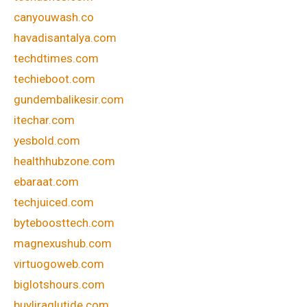
canyouwash.co
havadisantalya.com
techdtimes.com
techieboot.com
gundembalikesir.com
itechar.com
yesbold.com
healthhubzone.com
ebaraat.com
techjuiced.com
byteboosttech.com
magnexushub.com
virtuogoweb.com
biglotshours.com
buyliraglutide.com