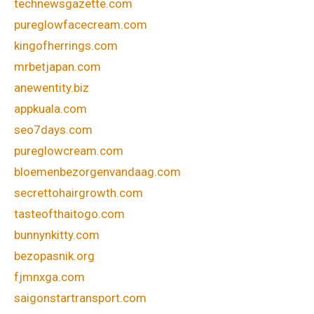
technewsgazette.com
pureglowfacecream.com
kingofherrings.com
mrbetjapan.com
anewentity.biz
appkuala.com
seo7days.com
pureglowcream.com
bloemenbezorgenvandaag.com
secrettohairgrowth.com
tasteofthaitogo.com
bunnynkitty.com
bezopasnik.org
fjmnxga.com
saigonstartransport.com