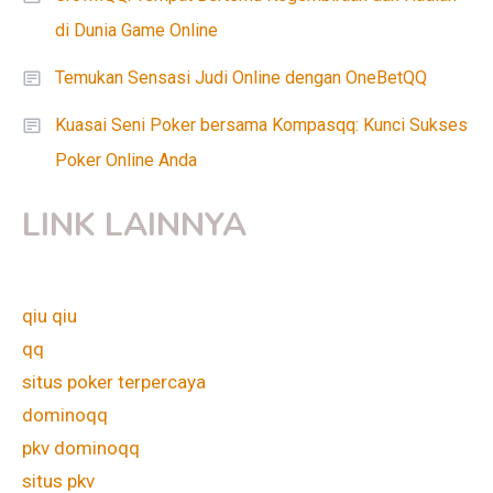
di Dunia Game Online
Temukan Sensasi Judi Online dengan OneBetQQ
Kuasai Seni Poker bersama Kompasqq: Kunci Sukses
Poker Online Anda
LINK LAINNYA
qiu qiu
qq
situs poker terpercaya
dominoqq
pkv dominoqq
situs pkv