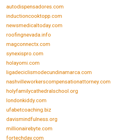
autodispensadores.com
inductioncooktopp.com
newsmedicaltoday.com
roofingnevada.info
magconnectx.com
synexispro.com
holayomi.com
ligadeciclismodecundinamarca.com
nashvilleworkerscompensationattorney.com
holyfamilycathedralschool.org
londonkiddy.com
ufabetcoaching.biz
davismindfulness.org
millionairebyte.com
fortechday.com