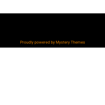
Proudly powered by Mystery Themes