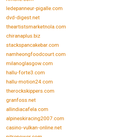
ledepanneur-pigalle.com
dvd-digest.net
theartistsmarketnola.com
chiranaplus.biz
stackspancakebar.com
namheongfoodcourt.com
milanoglasgow.com
hallu-forte3.com
hallu-motion24.com
therockskippers.com
granfoss.net
allindiacafela.com
alpineskiracing2007.com
casino-vulkan-online.net
pitrepower.com