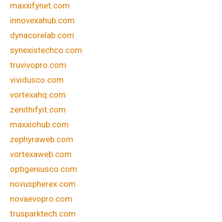
maxxifynet.com
innovexahub.com
dynacorelab.com
synexistechco.com
truvivopro.com
vividusco.com
vortexahq.com
zenithifyit.com
maxxiohub.com
zephyraweb.com
vortexaweb.com
optigeniusco.com
novuspherex.com
novaevopro.com
trusparktech.com