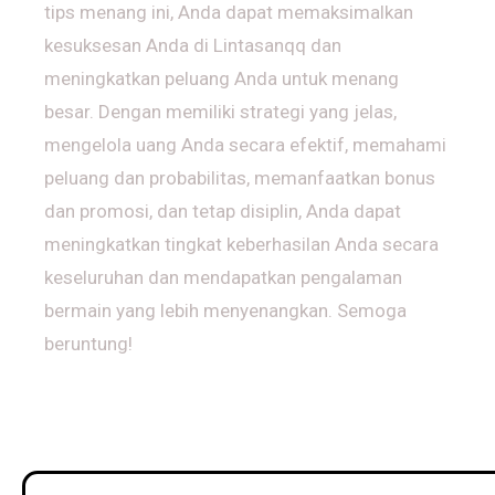
tips menang ini, Anda dapat memaksimalkan
kesuksesan Anda di Lintasanqq dan
meningkatkan peluang Anda untuk menang
besar. Dengan memiliki strategi yang jelas,
mengelola uang Anda secara efektif, memahami
peluang dan probabilitas, memanfaatkan bonus
dan promosi, dan tetap disiplin, Anda dapat
meningkatkan tingkat keberhasilan Anda secara
keseluruhan dan mendapatkan pengalaman
bermain yang lebih menyenangkan. Semoga
beruntung!
Post