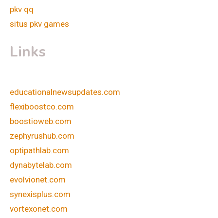
pkv qq
situs pkv games
Links
educationalnewsupdates.com
flexiboostco.com
boostioweb.com
zephyrushub.com
optipathlab.com
dynabytelab.com
evolvionet.com
synexisplus.com
vortexonet.com