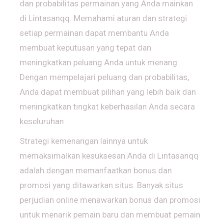
dan probabilitas permainan yang Anda mainkan
di Lintasanqq. Memahami aturan dan strategi
setiap permainan dapat membantu Anda
membuat keputusan yang tepat dan
meningkatkan peluang Anda untuk menang.
Dengan mempelajari peluang dan probabilitas,
Anda dapat membuat pilihan yang lebih baik dan
meningkatkan tingkat keberhasilan Anda secara
keseluruhan.
Strategi kemenangan lainnya untuk
memaksimalkan kesuksesan Anda di Lintasanqq
adalah dengan memanfaatkan bonus dan
promosi yang ditawarkan situs. Banyak situs
perjudian online menawarkan bonus dan promosi
untuk menarik pemain baru dan membuat pemain