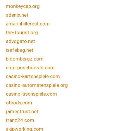
monkeycap.org
sdenix.net
amarinhillcrest.com
the-tourist.org
advogato.net
isafebag.net
bloombergz.com
enterpriseboosts.com
casino-kartenspiele.com
casino-automatenspiele.org
casino-tischspiele.com
otbody.com
jamestrust.net
trenz24.com
skipworking.com