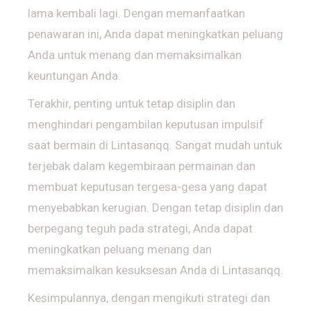
lama kembali lagi. Dengan memanfaatkan
penawaran ini, Anda dapat meningkatkan peluang
Anda untuk menang dan memaksimalkan
keuntungan Anda.
Terakhir, penting untuk tetap disiplin dan
menghindari pengambilan keputusan impulsif
saat bermain di Lintasanqq. Sangat mudah untuk
terjebak dalam kegembiraan permainan dan
membuat keputusan tergesa-gesa yang dapat
menyebabkan kerugian. Dengan tetap disiplin dan
berpegang teguh pada strategi, Anda dapat
meningkatkan peluang menang dan
memaksimalkan kesuksesan Anda di Lintasanqq.
Kesimpulannya, dengan mengikuti strategi dan