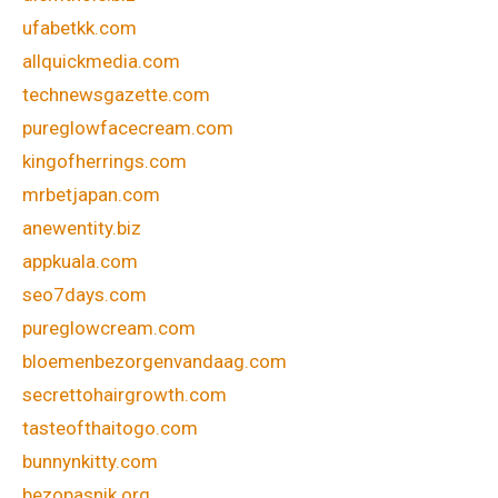
ufabetkk.com
allquickmedia.com
technewsgazette.com
pureglowfacecream.com
kingofherrings.com
mrbetjapan.com
anewentity.biz
appkuala.com
seo7days.com
pureglowcream.com
bloemenbezorgenvandaag.com
secrettohairgrowth.com
tasteofthaitogo.com
bunnynkitty.com
bezopasnik.org