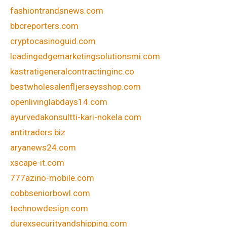
fashiontrandsnews.com
bbcreporters.com
cryptocasinoguid.com
leadingedgemarketingsolutionsmi.com
kastratigeneralcontractinginc.co
bestwholesalenfljerseysshop.com
openlivinglabdays14.com
ayurvedakonsultti-kari-nokela.com
antitraders.biz
aryanews24.com
xscape-it.com
777azino-mobile.com
cobbseniorbowl.com
technowdesign.com
durexsecurityandshipping.com