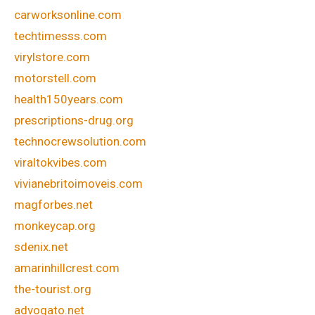
carworksonline.com
techtimesss.com
virylstore.com
motorstell.com
health150years.com
prescriptions-drug.org
technocrewsolution.com
viraltokvibes.com
vivianebritoimoveis.com
magforbes.net
monkeycap.org
sdenix.net
amarinhillcrest.com
the-tourist.org
advogato.net