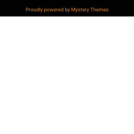
Proudly powered by Mystery Themes