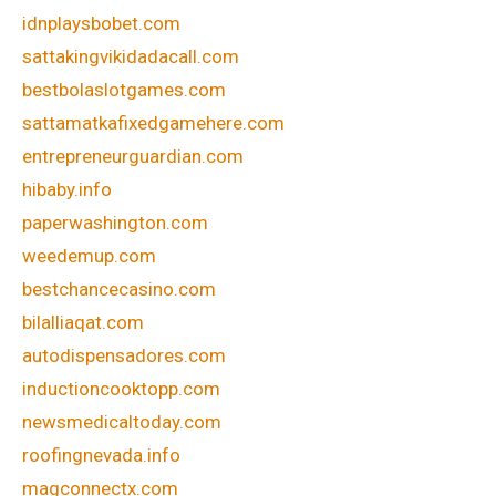
idnplaysbobet.com
sattakingvikidadacall.com
bestbolaslotgames.com
sattamatkafixedgamehere.com
entrepreneurguardian.com
hibaby.info
paperwashington.com
weedemup.com
bestchancecasino.com
bilalliaqat.com
autodispensadores.com
inductioncooktopp.com
newsmedicaltoday.com
roofingnevada.info
magconnectx.com