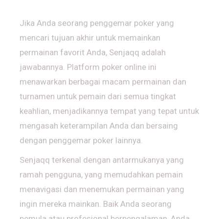
Jika Anda seorang penggemar poker yang
mencari tujuan akhir untuk memainkan
permainan favorit Anda, Senjaqq adalah
jawabannya. Platform poker online ini
menawarkan berbagai macam permainan dan
turnamen untuk pemain dari semua tingkat
keahlian, menjadikannya tempat yang tepat untuk
mengasah keterampilan Anda dan bersaing
dengan penggemar poker lainnya.
Senjaqq terkenal dengan antarmukanya yang
ramah pengguna, yang memudahkan pemain
menavigasi dan menemukan permainan yang
ingin mereka mainkan. Baik Anda seorang
pemula atau profesional berpengalaman, Anda