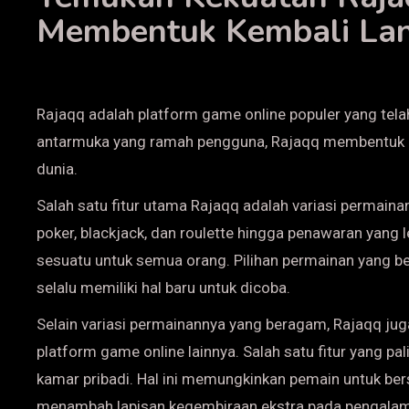
Membentuk Kembali La
Rajaqq adalah platform game online populer yang telah
antarmuka yang ramah pengguna, Rajaqq membentuk ke
dunia.
Salah satu fitur utama Rajaqq adalah variasi permainan
poker, blackjack, dan roulette hingga penawaran yang l
sesuatu untuk semua orang. Pilihan permainan yang b
selalu memiliki hal baru untuk dicoba.
Selain variasi permainannya yang beragam, Rajaqq ju
platform game online lainnya. Salah satu fitur yang 
kamar pribadi. Hal ini memungkinkan pemain untuk bers
menambah lapisan kegembiraan ekstra pada pengala