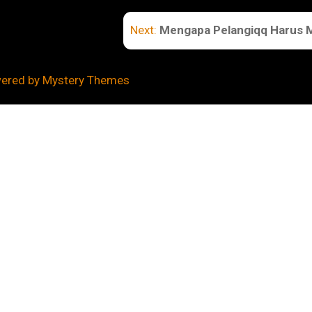
Next:
Mengapa Pelangiqq Harus Menjadi Tujuan Tujuan Anda untuk Permainan Kasino Onl
wered by Mystery Themes