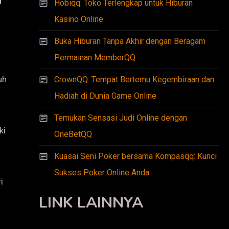
Hobiqq: Toko Terlengkap untuk Hiburan
Kasino Online
Buka Hiburan Tanpa Akhir dengan Beragam
Permainan MemberQQ
uh
CrownQQ: Tempat Bertemu Kegembiraan dan
Hadiah di Dunia Game Online
Temukan Sensasi Judi Online dengan
ki
OneBetQQ
Kuasai Seni Poker bersama Kompasqq: Kunci
Sukses Poker Online Anda
i
LINK LAINNYA