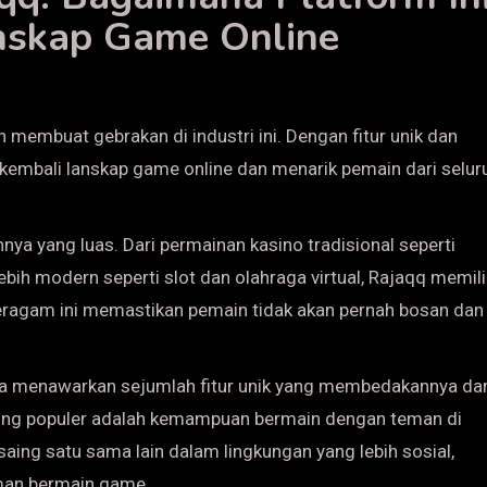
nskap Game Online
 membuat gebrakan di industri ini. Dengan fitur unik dan
mbali lanskap game online dan menarik pemain dari selur
nya yang luas. Dari permainan kasino tradisional seperti
ebih modern seperti slot dan olahraga virtual, Rajaqq memili
eragam ini memastikan pemain tidak akan pernah bosan dan
ga menawarkan sejumlah fitur unik yang membedakannya dar
paling populer adalah kemampuan bermain dengan teman di
aing satu sama lain dalam lingkungan yang lebih sosial,
man bermain game.