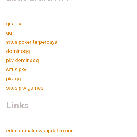
qiu qiu
qq
situs poker terpercaya
dominoqq
pkv dominoqq
situs pkv
pkv qq
situs pkv games
Links
educationalnewsupdates.com