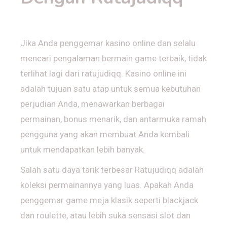
Jika Anda penggemar kasino online dan selalu
mencari pengalaman bermain game terbaik, tidak
terlihat lagi dari ratujudiqq. Kasino online ini
adalah tujuan satu atap untuk semua kebutuhan
perjudian Anda, menawarkan berbagai
permainan, bonus menarik, dan antarmuka ramah
pengguna yang akan membuat Anda kembali
untuk mendapatkan lebih banyak.
Salah satu daya tarik terbesar Ratujudiqq adalah
koleksi permainannya yang luas. Apakah Anda
penggemar game meja klasik seperti blackjack
dan roulette, atau lebih suka sensasi slot dan