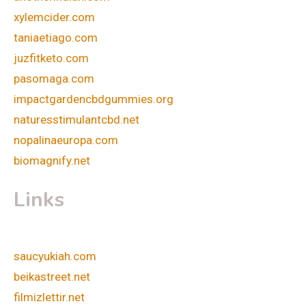
xylemcider.com
taniaetiago.com
juzfitketo.com
pasomaga.com
impactgardencbdgummies.org
naturesstimulantcbd.net
nopalinaeuropa.com
biomagnify.net
Links
saucyukiah.com
beikastreet.net
filmizlettir.net