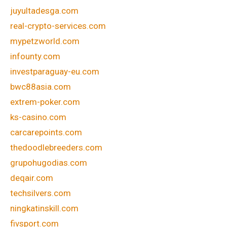
juyultadesga.com
real-crypto-services.com
mypetzworld.com
infounty.com
investparaguay-eu.com
bwc88asia.com
extrem-poker.com
ks-casino.com
carcarepoints.com
thedoodlebreeders.com
grupohugodias.com
deqair.com
techsilvers.com
ningkatinskill.com
fivsport.com