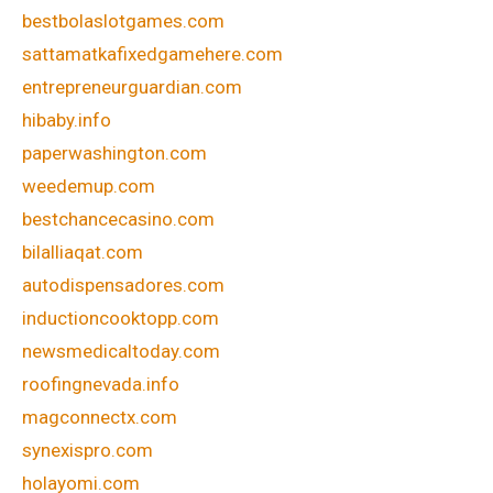
bestbolaslotgames.com
sattamatkafixedgamehere.com
entrepreneurguardian.com
hibaby.info
paperwashington.com
weedemup.com
bestchancecasino.com
bilalliaqat.com
autodispensadores.com
inductioncooktopp.com
newsmedicaltoday.com
roofingnevada.info
magconnectx.com
synexispro.com
holayomi.com