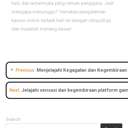
hati, dan antarmuka yang ramah pengguna. Jadi
mengapa menunggu? Temukan pengalaman
kasino online terbaik hari ini dengan ratujudiqq
dan mulailah menang besar!
Post
Previous:
Menjelajahi Kegagalan dan Kegembiraan 
navigation
Next:
Jelajahi sensasi dan kegembiraan platform g
Search