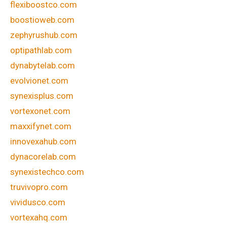
flexiboostco.com
boostioweb.com
zephyrushub.com
optipathlab.com
dynabytelab.com
evolvionet.com
synexisplus.com
vortexonet.com
maxxifynet.com
innovexahub.com
dynacorelab.com
synexistechco.com
truvivopro.com
vividusco.com
vortexahq.com