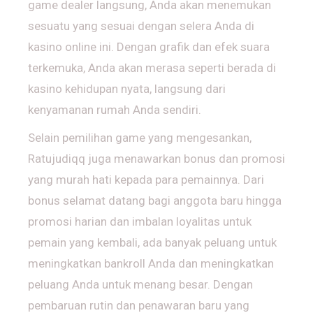
game dealer langsung, Anda akan menemukan
sesuatu yang sesuai dengan selera Anda di
kasino online ini. Dengan grafik dan efek suara
terkemuka, Anda akan merasa seperti berada di
kasino kehidupan nyata, langsung dari
kenyamanan rumah Anda sendiri.
Selain pemilihan game yang mengesankan,
Ratujudiqq juga menawarkan bonus dan promosi
yang murah hati kepada para pemainnya. Dari
bonus selamat datang bagi anggota baru hingga
promosi harian dan imbalan loyalitas untuk
pemain yang kembali, ada banyak peluang untuk
meningkatkan bankroll Anda dan meningkatkan
peluang Anda untuk menang besar. Dengan
pembaruan rutin dan penawaran baru yang