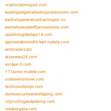
cryptocasinoguid.com
leadingedgemarketingsolutionsmi.com
kastratigeneralcontractinginc.co
bestwholesalenfljerseysshop.com
openlivinglabdays14.com
ayurvedakonsultti-kari-nokela.com
antitraders.biz
aryanews24.com
xscape-it.com
777azino-mobile.com
cobbseniorbowl.com
technowdesign.com
durexsecurityandshipping.com
cityroofingandplannig.com
ivdabergasa.com