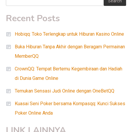
Search
Recent Posts
Hobiqq: Toko Terlengkap untuk Hiburan Kasino Online
Buka Hiburan Tanpa Akhir dengan Beragam Permainan
MemberQQ
CrownQQ: Tempat Bertemu Kegembiraan dan Hadiah
di Dunia Game Online
Temukan Sensasi Judi Online dengan OneBetQQ
Kuasai Seni Poker bersama Kompasqq: Kunci Sukses
Poker Online Anda
LINK LAINNYA