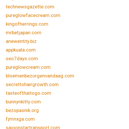
technewsgazette.com
pureglowfacecream.com
kingofherrings.com
mrbetjapan.com
anewentity.biz
appkuala.com
seo7days.com
pureglowcream.com
bloemenbezorgenvandaag.com
secrettohairgrowth.com
tasteofthaitogo.com
bunnynkitty.com
bezopasnik.org
fjmnxga.com
saigonstartransport.com