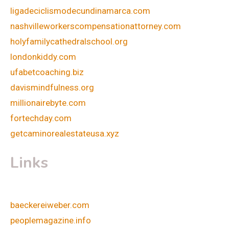
ligadeciclismodecundinamarca.com
nashvilleworkerscompensationattorney.com
holyfamilycathedralschool.org
londonkiddy.com
ufabetcoaching.biz
davismindfulness.org
millionairebyte.com
fortechday.com
getcaminorealestateusa.xyz
Links
baeckereiweber.com
peoplemagazine.info