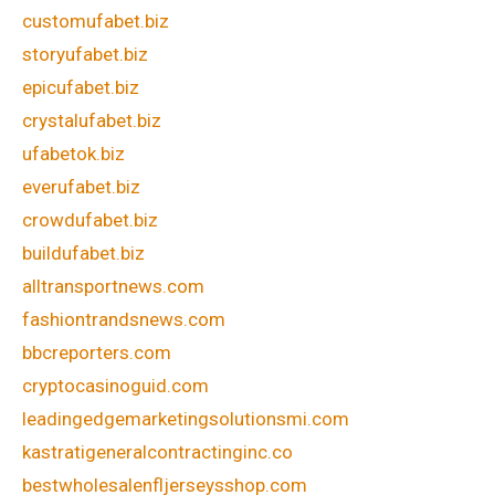
customufabet.biz
storyufabet.biz
epicufabet.biz
crystalufabet.biz
ufabetok.biz
everufabet.biz
crowdufabet.biz
buildufabet.biz
alltransportnews.com
fashiontrandsnews.com
bbcreporters.com
cryptocasinoguid.com
leadingedgemarketingsolutionsmi.com
kastratigeneralcontractinginc.co
bestwholesalenfljerseysshop.com