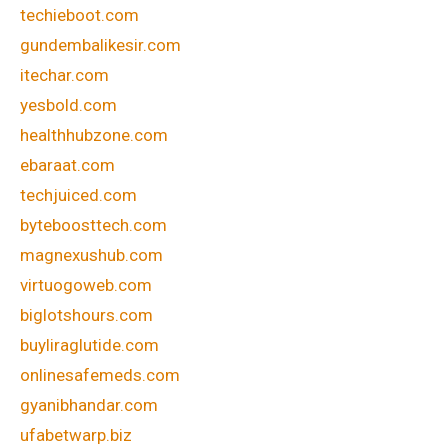
techieboot.com
gundembalikesir.com
itechar.com
yesbold.com
healthhubzone.com
ebaraat.com
techjuiced.com
byteboosttech.com
magnexushub.com
virtuogoweb.com
biglotshours.com
buyliraglutide.com
onlinesafemeds.com
gyanibhandar.com
ufabetwarp.biz