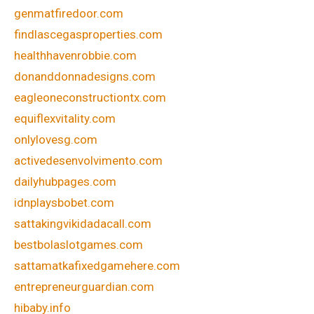
genmatfiredoor.com
findlascegasproperties.com
healthhavenrobbie.com
donanddonnadesigns.com
eagleoneconstructiontx.com
equiflexvitality.com
onlylovesg.com
activedesenvolvimento.com
dailyhubpages.com
idnplaysbobet.com
sattakingvikidadacall.com
bestbolaslotgames.com
sattamatkafixedgamehere.com
entrepreneurguardian.com
hibaby.info