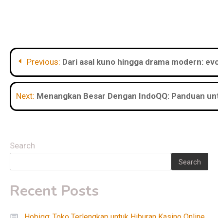
Post
Previous:
Dari asal kuno hingga drama modern: ev
navigation
Next:
Menangkan Besar Dengan IndoQQ: Panduan unt
Search
Search
Recent Posts
Hobiqq: Toko Terlengkap untuk Hiburan Kasino Online