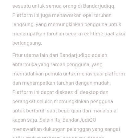
sesuatu untuk semua orang di Bandarjudiqq.
Platform ini juga menawarkan opsi taruhan
langsung, yang memungkinkan pengguna untuk
menempatkan taruhan secara real-time saat aksi
berlangsung.
Fitur utama lain dari Bandarjudiqq adalah
antarmuka yang ramah pengguna, yang
memudahkan pemula untuk menavigasi platform
dan menempatkan taruhan dengan mudah.
Platform ini dapat diakses di desktop dan
perangkat seluler, memungkinkan pengguna
untuk bertaruh saat bepergian dari mana saja
kapan saja. Selain itu, BandarJudiQQ
menawarkan dukungan pelanggan yang sangat