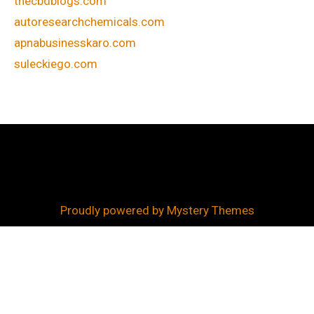
thecbdblogs.com
autoresearchchemicals.com
apnabusinesskaro.com
suleckiego.com
Proudly powered by Mystery Themes