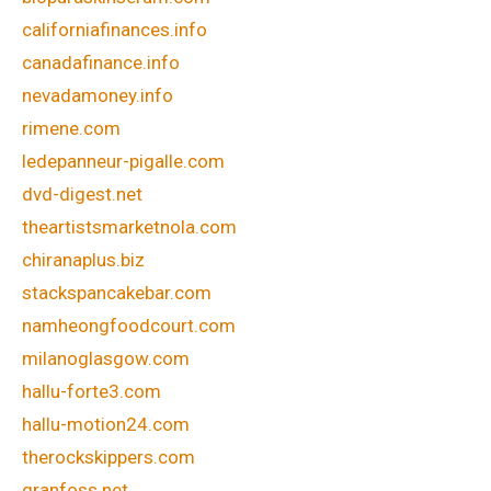
californiafinances.info
canadafinance.info
nevadamoney.info
rimene.com
ledepanneur-pigalle.com
dvd-digest.net
theartistsmarketnola.com
chiranaplus.biz
stackspancakebar.com
namheongfoodcourt.com
milanoglasgow.com
hallu-forte3.com
hallu-motion24.com
therockskippers.com
granfoss.net