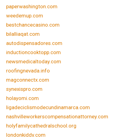
paperwashington.com
weedemup.com
bestchancecasino.com
bilalliaqat.com
autodispensadores.com
inductioncooktopp.com
newsmedicaltoday.com
roofingnevada.info
magconnectx.com
synexispro.com
holayomi.com
ligadeciclismodecundinamarca.com
nashvilleworkerscompensationattorney.com
holyfamilycathedralschool.org
londonkiddy.com