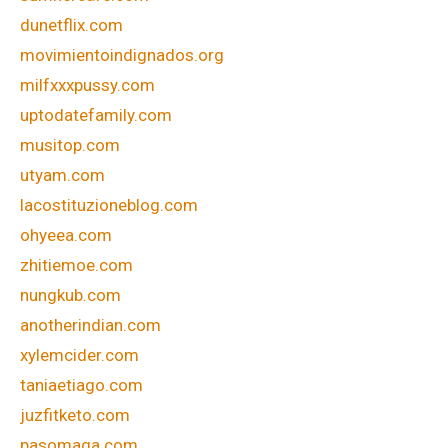
dunetflix.com
movimientoindignados.org
milfxxxpussy.com
uptodatefamily.com
musitop.com
utyam.com
lacostituzioneblog.com
ohyeea.com
zhitiemoe.com
nungkub.com
anotherindian.com
xylemcider.com
taniaetiago.com
juzfitketo.com
pasomaga.com