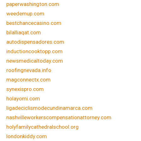
paperwashington.com
weedemup.com
bestchancecasino.com
bilalliaqat.com
autodispensadores.com
inductioncooktopp.com
newsmedicaltoday.com
roofingnevada.info
magconnectx.com
synexispro.com
holayomi.com
ligadeciclismodecundinamarca.com
nashvilleworkerscompensationattorney.com
holyfamilycathedralschool.org
londonkiddy.com