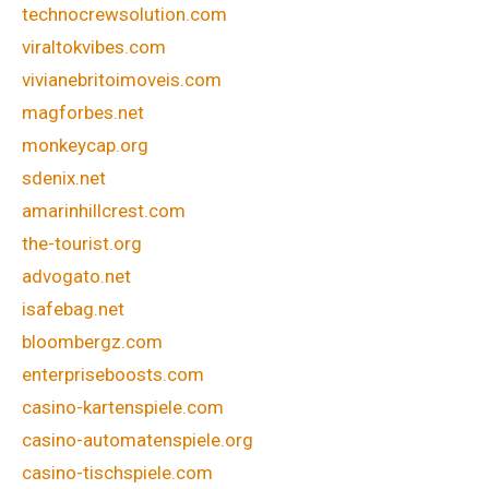
technocrewsolution.com
viraltokvibes.com
vivianebritoimoveis.com
magforbes.net
monkeycap.org
sdenix.net
amarinhillcrest.com
the-tourist.org
advogato.net
isafebag.net
bloombergz.com
enterpriseboosts.com
casino-kartenspiele.com
casino-automatenspiele.org
casino-tischspiele.com