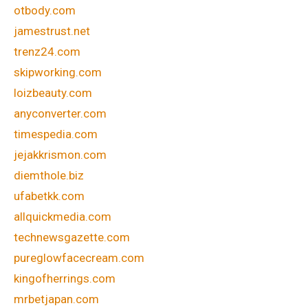
otbody.com
jamestrust.net
trenz24.com
skipworking.com
loizbeauty.com
anyconverter.com
timespedia.com
jejakkrismon.com
diemthole.biz
ufabetkk.com
allquickmedia.com
technewsgazette.com
pureglowfacecream.com
kingofherrings.com
mrbetjapan.com