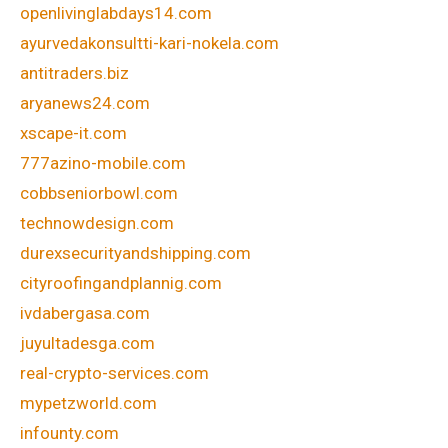
openlivinglabdays14.com
ayurvedakonsultti-kari-nokela.com
antitraders.biz
aryanews24.com
xscape-it.com
777azino-mobile.com
cobbseniorbowl.com
technowdesign.com
durexsecurityandshipping.com
cityroofingandplannig.com
ivdabergasa.com
juyultadesga.com
real-crypto-services.com
mypetzworld.com
infounty.com