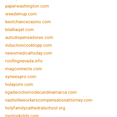
paperwashington.com
weedemup.com
bestchancecasino.com
bilalliaqat.com
autodispensadores.com
inductioncooktopp.com
newsmedicaltoday.com
roofingnevada.info
magconnectx.com
synexispro.com
holayomi.com
ligadeciclismodecundinamarca.com
nashvilleworkerscompensationattorney.com
holyfamilycathedralschool.org
londonkiddy.com