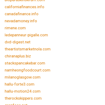
californiafinances.info
canadafinance.info
nevadamoney.info
rimene.com
ledepanneur-pigalle.com
dvd-digest.net
theartistsmarketnola.com
chiranaplus.biz
stackspancakebar.com
namheongfoodcourt.com
milanoglasgow.com
hallu-forte3.com
hallu-motion24.com
therockskippers.com