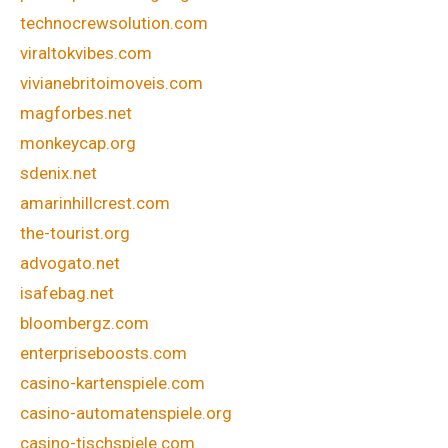
technocrewsolution.com
viraltokvibes.com
vivianebritoimoveis.com
magforbes.net
monkeycap.org
sdenix.net
amarinhillcrest.com
the-tourist.org
advogato.net
isafebag.net
bloombergz.com
enterpriseboosts.com
casino-kartenspiele.com
casino-automatenspiele.org
casino-tischspiele.com