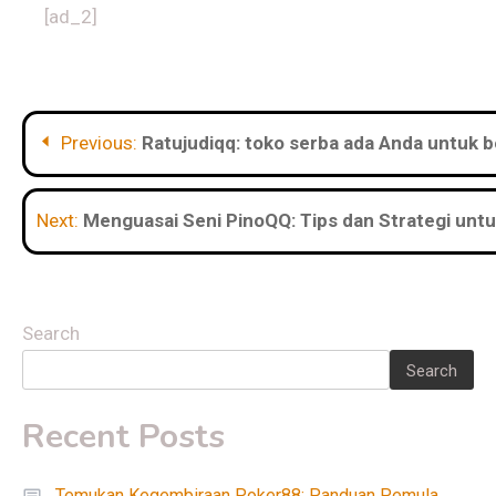
[ad_2]
Post
Previous:
Ratujudiqq: toko serba ada Anda untuk 
navigation
Next:
Menguasai Seni PinoQQ: Tips dan Strategi unt
Search
Search
Recent Posts
Temukan Kegembiraan Poker88: Panduan Pemula