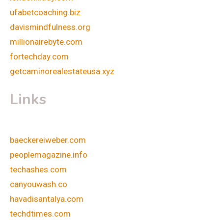
ufabetcoaching.biz
davismindfulness.org
millionairebyte.com
fortechday.com
getcaminorealestateusa.xyz
Links
baeckereiweber.com
peoplemagazine.info
techashes.com
canyouwash.co
havadisantalya.com
techdtimes.com