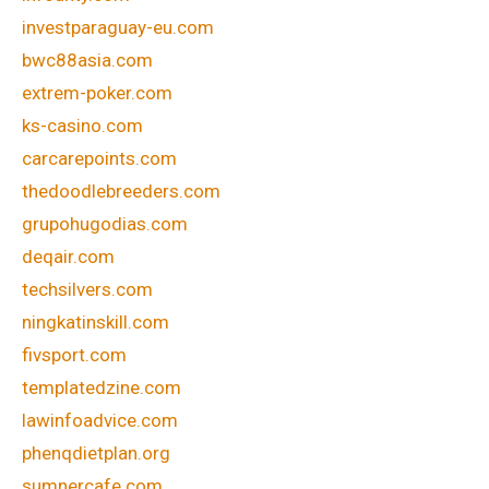
investparaguay-eu.com
bwc88asia.com
extrem-poker.com
ks-casino.com
carcarepoints.com
thedoodlebreeders.com
grupohugodias.com
deqair.com
techsilvers.com
ningkatinskill.com
fivsport.com
templatedzine.com
lawinfoadvice.com
phenqdietplan.org
sumnercafe.com