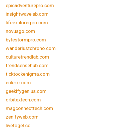
epicadventurepro.com
insightwavelab.com
lifeexplorerpro.com
novusgo.com
bytestormpro.com
wanderlustchrono.com
culturetrendlab.com
trendsensehub.com
ticktockenigma.com
eulerxr.com
geekifygenius.com
orbitextech.com
magconnecttech.com
zenifyweb.com
livetogel.co