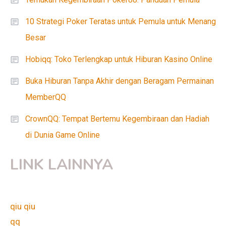
10 Strategi Poker Teratas untuk Pemula untuk Menang
Besar
Hobiqq: Toko Terlengkap untuk Hiburan Kasino Online
Buka Hiburan Tanpa Akhir dengan Beragam Permainan
MemberQQ
CrownQQ: Tempat Bertemu Kegembiraan dan Hadiah
di Dunia Game Online
LINK LAINNYA
qiu qiu
qq