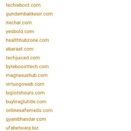
techieboot.com
gundembalikesir.com
itechar.com
yesbold.com
healthhubzone.com
ebaraat.com
techjuiced.com
byteboosttech.com
magnexushub.com
virtuogoweb.com
biglotshours.com
buyliraglutide.com
onlinesafemeds.com
gyanibhandar.com
ufabetwarp.biz