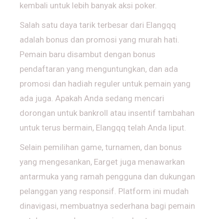
kembali untuk lebih banyak aksi poker.
Salah satu daya tarik terbesar dari Elangqq
adalah bonus dan promosi yang murah hati.
Pemain baru disambut dengan bonus
pendaftaran yang menguntungkan, dan ada
promosi dan hadiah reguler untuk pemain yang
ada juga. Apakah Anda sedang mencari
dorongan untuk bankroll atau insentif tambahan
untuk terus bermain, Elangqq telah Anda liput.
Selain pemilihan game, turnamen, dan bonus
yang mengesankan, Earget juga menawarkan
antarmuka yang ramah pengguna dan dukungan
pelanggan yang responsif. Platform ini mudah
dinavigasi, membuatnya sederhana bagi pemain