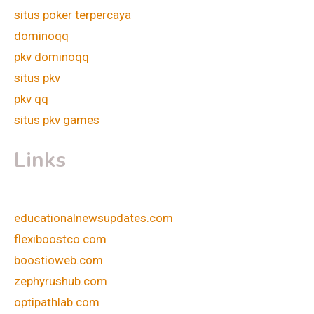
situs poker terpercaya
dominoqq
pkv dominoqq
situs pkv
pkv qq
situs pkv games
Links
educationalnewsupdates.com
flexiboostco.com
boostioweb.com
zephyrushub.com
optipathlab.com