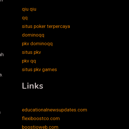
qiu qiu
qq
situs poker terpercaya
dominoqq
pkv dominoqq
situs pkv
ah
pkv qq
situs pkv games
a.
Links
educationalnewsupdates.com
n
flexiboostco.com
boostioweb.com