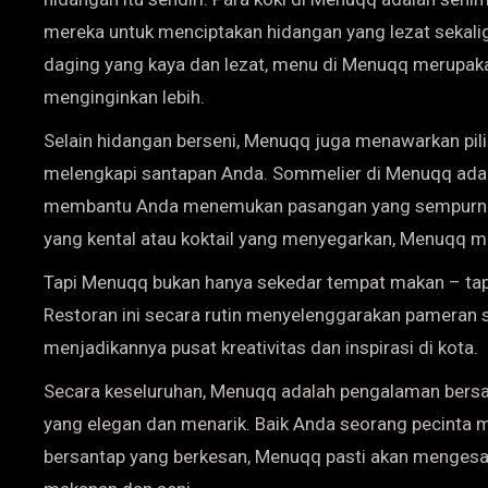
mereka untuk menciptakan hidangan yang lezat sekalig
daging yang kaya dan lezat, menu di Menuqq merupak
menginginkan lebih.
Selain hidangan berseni, Menuqq juga menawarkan pili
melengkapi santapan Anda. Sommelier di Menuqq adala
membantu Anda menemukan pasangan yang sempurna 
yang kental atau koktail yang menyegarkan, Menuqq m
Tapi Menuqq bukan hanya sekedar tempat makan – tap
Restoran ini secara rutin menyelenggarakan pameran se
menjadikannya pusat kreativitas dan inspirasi di kota.
Secara keseluruhan, Menuqq adalah pengalaman bers
yang elegan dan menarik. Baik Anda seorang pecinta
bersantap yang berkesan, Menuqq pasti akan mengesank