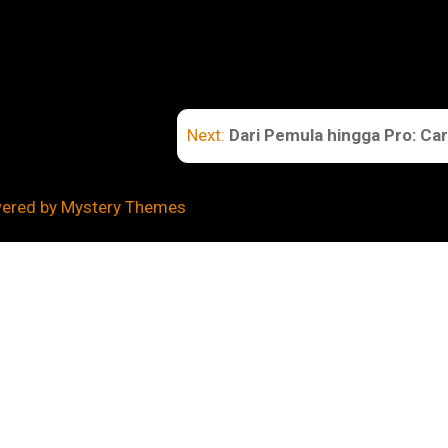
Next:
Dari Pemula hingga Pro: Cara Menguasai Murniqq dan Mendominasi Kompe
wered by Mystery Themes