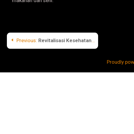
makanan dan seni.
Post
Previous:
Revitalisasi Kesehatan Anda dengan Hematqq: Bagaimana Suplemen Alami Ini Dapat Mengubah Hidup Anda
navigation
Proudly po