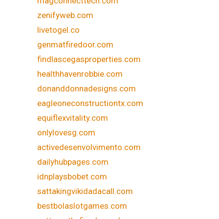
magconnecttech.com
zenifyweb.com
livetogel.co
genmatfiredoor.com
findlascegasproperties.com
healthhavenrobbie.com
donanddonnadesigns.com
eagleoneconstructiontx.com
equiflexvitality.com
onlylovesg.com
activedesenvolvimento.com
dailyhubpages.com
idnplaysbobet.com
sattakingvikidadacall.com
bestbolaslotgames.com