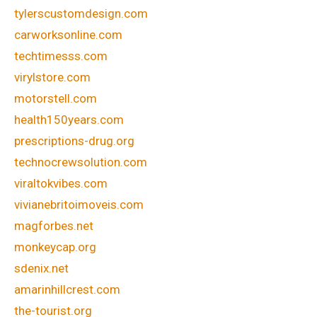
tylerscustomdesign.com
carworksonline.com
techtimesss.com
virylstore.com
motorstell.com
health150years.com
prescriptions-drug.org
technocrewsolution.com
viraltokvibes.com
vivianebritoimoveis.com
magforbes.net
monkeycap.org
sdenix.net
amarinhillcrest.com
the-tourist.org