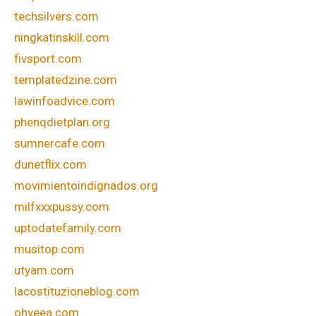
techsilvers.com
ningkatinskill.com
fivsport.com
templatedzine.com
lawinfoadvice.com
phenqdietplan.org
sumnercafe.com
dunetflix.com
movimientoindignados.org
milfxxxpussy.com
uptodatefamily.com
musitop.com
utyam.com
lacostituzioneblog.com
ohyeea.com