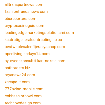
alltransportnews.com
fashiontrandsnews.com
bbcreporters.com
cryptocasinoguid.com
leadingedgemarketingsolutionsmi.com
kastratigeneralcontractinginc.co
bestwholesalenfljerseysshop.com
openlivinglabdays14.com
ayurvedakonsultti-kari-nokela.com
antitraders.biz
aryanews24.com
xscape-it.com
777azino-mobile.com
cobbseniorbowl.com
technowdesign.com