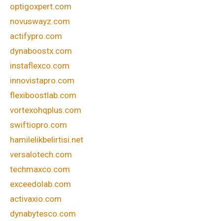
optigoxpert.com
novuswayz.com
actifypro.com
dynaboostx.com
instaflexco.com
innovistapro.com
flexiboostlab.com
vortexohqplus.com
swiftiopro.com
hamilelikbelirtisi.net
versalotech.com
techmaxco.com
exceedolab.com
activaxio.com
dynabytesco.com