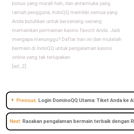
bonus yang murah hati, dan antarmuka yang
ramah pengguna, IndoQQ memiliki semua yang
Anda butuhkan untuk bersenang-senang
memainkan permainan kasino favorit Anda. Jadi
mengapa menunggu? Daftar hari ini dan mulailah
bermain di IndoQQ untuk pengalaman kasino
online yang tak terlupakan.
[ad_2]
Post
Previous:
Login DominoQQ Utama: Tiket Anda ke A
navigation
Next:
Rasakan pengalaman bermain terbaik dengan R