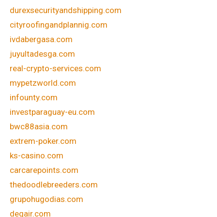
durexsecurityandshipping.com
cityroofingandplannig.com
ivdabergasa.com
juyultadesga.com
real-crypto-services.com
mypetzworld.com
infounty.com
investparaguay-eu.com
bwc88asia.com
extrem-poker.com
ks-casino.com
carcarepoints.com
thedoodlebreeders.com
grupohugodias.com
deqair.com