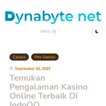
Skip
to
content
PKV Games: Panduan Bermain Poker di
Pelajari panduan bermain poker di situs terbaik
Situs Terbaik
Menu
dengan PKV Games. Tingkatkan kemampuan bermain
Anda dan raih kemenangan besar setiap hari.
Casino
Pkv Games
September 26, 2025
Temukan
Pengalaman Kasino
Online Terbaik Di
IndoQQ