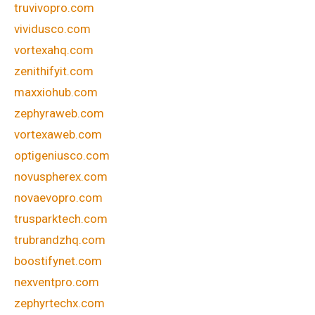
truvivopro.com
vividusco.com
vortexahq.com
zenithifyit.com
maxxiohub.com
zephyraweb.com
vortexaweb.com
optigeniusco.com
novuspherex.com
novaevopro.com
trusparktech.com
trubrandzhq.com
boostifynet.com
nexventpro.com
zephyrtechx.com