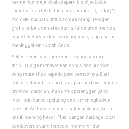
permainan meja klasik seperti blackjack dan
roulette, atau lebih dari penggemar slot, IndoQQ
memiliki sesuatu untuk semua orang. Dengan
grafik terbaik dan efek suara, Anda akan merasa
seperti berada di kasino sungguhan, tanpa harus
meninggalkan rumah Anda.
Selain pemilihan game yang mengesankan,
IndoQQ juga menawarkan bonus dan promosi
yang murah hati kepada para pemainnya. Dari
bonus selamat datang untuk pemain baru, hingga
promosi berkelanjutan untuk pelanggan yang
loyal, ada banyak peluang untuk meningkatkan
bankroll Anda dan meningkatkan peluang Anda
untuk menang besar. Plus, dengan berbagai opsi
pembayaran yang tersedia, menyetor dan