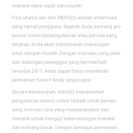
menarik dana cepat dan mudah.
Fitur utama lain dari INDOQQ adalah antarmuka
yang ramah pengguna. Apakah Anda seorang pro
kasino online berpengalaman atau pemula yang
lengkap, Anda akan menemukan menavigasi
situs dengan mudah. Dengan instruksi yang jelas
dan dukungan pelanggan yang bermanfaat
tersedia 24/7, Anda dapat fokus menikmati
permainan favorit Anda tanpa repot.
Secara keseluruhan, IndoQQ menawarkan
pengalaman kasino online terbaik untuk pemain
yang mencari cara yang menyenangkan dan
menarik untuk menguji keberuntungan mereka
dan menang besar. Dengan berbagai permainan,