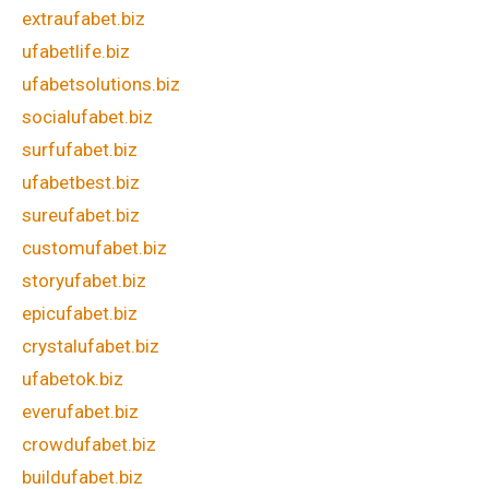
extraufabet.biz
ufabetlife.biz
ufabetsolutions.biz
socialufabet.biz
surfufabet.biz
ufabetbest.biz
sureufabet.biz
customufabet.biz
storyufabet.biz
epicufabet.biz
crystalufabet.biz
ufabetok.biz
everufabet.biz
crowdufabet.biz
buildufabet.biz